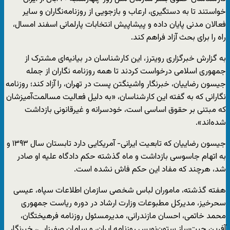
خواستند تا به دستگیری، ارعاب و بازجویی از روزنامه‌نگاران و سایر
فعالان مدنی پایان داده و پیشاپیش انتخابات پارلمانی اسفند امسال،
راه را برای بحث آزاد فراهم کند.
به گزارش خبرگزاری رویترز، این کار‌شناسان در بیانیه‌ای مشترک از
جمهوری اسلامی درخواست کردند تا همه روزنامه نگاران از جمله
جیسون رضاییان، خبرنگار واشینگتن پست در تهران، را آزاد کند؛ روزنامه
نگارانی که به گفته این کار‌شناسان، «به دلیل فعالیت مسالمت‌آمیزشان
که مبتنی بر حقوق اساسی است، خودسرانه و غیرقانونی بازداشت
شده‌اند».
جیسون رضاییان که تابعیت ایرانی- آمریکایی دارد تابستان سال ۱۳۹۳ و
به اتهام جاسوسی بازداشت و ماه گذشته حکم دادگاه علیه او صادر
شد، هرچند که مفاد این حکم فاش نشده است.
هفته گذشته، ماموران لباس شخصی سازمان اطلاعات سپاه، عیسی
سحرخیز، مدیرکل مطبوعات وزارت ارشاد در دوره ریاست جمهوری
محمد خاتمی، احسان مازندرانی، مدیرمسئول روزنامه فرهیختگان،
آفرین چیت‌ساز ستون‌نویس روزنامه ایران، و سامان صفرزایی، خبرنگار