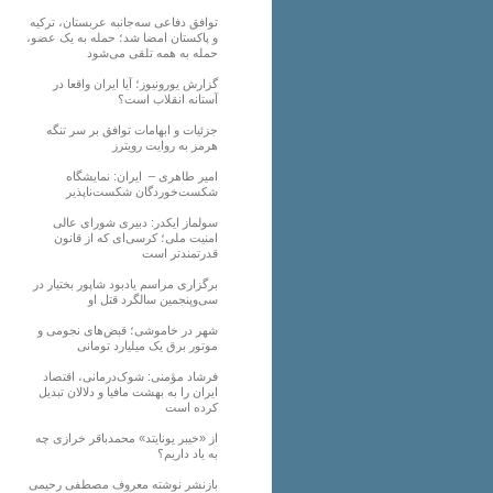
توافق دفاعی سه‌جانبه عربستان، ترکیه
و پاکستان امضا شد؛ حمله به یک عضو،
حمله به همه تلقی می‌شود
گزارش یورونیوز؛ آیا ایران واقعا در
آستانه انقلاب است؟
جزئیات و ابهامات توافق بر سر تنگه
هرمز به روایت رویترز
امیر طاهری – ایران: نمایشگاه
شکست‌خوردگان شکست‌ناپذیر
سولماز ایکدر: دبیری شورای عالی
امنیت ملی؛ کرسی‌ای که از قانون
قدرتمندتر است
برگزاری مراسم یادبود شاپور بختیار در
سی‌وپنجمین سالگرد قتل او
شهر در خاموشی؛ قبض‌های نجومی و
موتور برق یک میلیارد تومانی
فرشاد مؤمنی: شوک‌درمانی، اقتصاد
ایران را به بهشت مافیا و دلالان تبدیل
کرده است
از «خیبر یونایتد» محمدباقر خرازی چه
به یاد داریم؟
بازنشر نوشته معروف مصطفی رحیمی