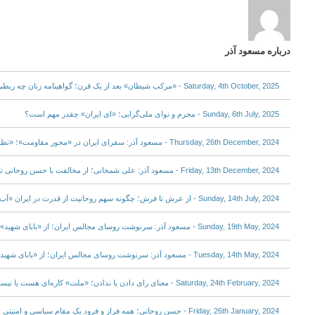
درباره مسعود آذر
Saturday, 4th October, 2025 - «مرکب شیطان» بعد از یک قرن؛ گواهینامه زنان چه ربطی به «زین دوچرخه یا موتور» دارد؟
Sunday, 6th July, 2025 - محرم و نوای ملی‌گرایی؛ «ای ایران» چقدر مهم است؟
Thursday, 26th December, 2024 - مسعود آذر: سفرای ایران در «محور مقاومت»؛ «نظامیانی» با «یقه‌های بسته»
Friday, 13th December, 2024 - مسعود آذر: علی شمخانی؛ از مخالفت با حسن روحانی تا ثروت «افسانه‌ای» فرزندانش
Sunday, 14th July, 2024 - از عرش تا فرش؛ چگونه سهم روحانیت از قدرت در ایران «آب» رفت؟
Sunday, 19th May, 2024 - مسعود آذر: سرنوشت روسای مجالس ایران؛ از «بابای شهید» تا بابای گرفتار سیسمونی
Tuesday, 14th May, 2024 - مسعود آذر: سرنوشت روسای مجالس ایران؛ از «بابای شهید» تا بابای گرفتار سیسمونی
Saturday, 24th February, 2024 - معنای رای دادن یا ندادن؛ «ملت» کاره‌ای هست یا نیست؟
Friday, 26th January, 2024 - حسن روحانی؛ همه فراز و فرود یک مقام سیاسی و امنیتی