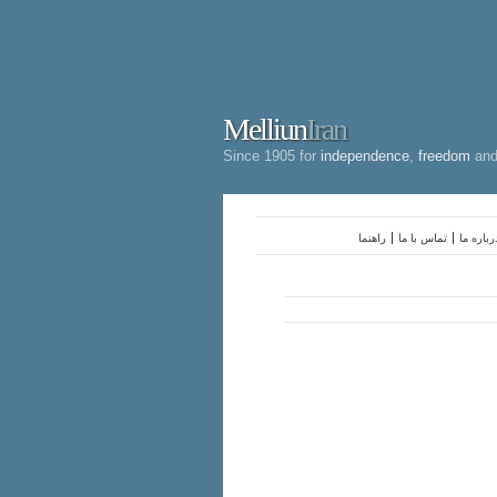
Melliun
Iran
Since 1905 for
independence
,
freedom
an
رباره ما
تماس با ما
راهنما