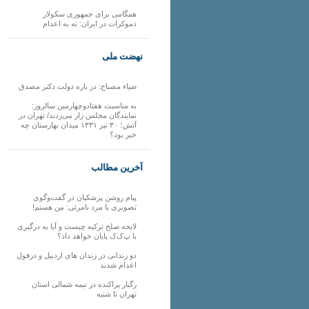
همگامی برای جمهوری سکولار
دموکرات در ایران: نه به اعدام
نهضت ملی
ضیاء مصباح: در باره دولت دکتر مصدق
به مناسبت هفتادوچهارمین سالروز:
نمایندگان مجلس زار می‌زدند/ تهران در
آتش؛ ۳۰ تیر ۱۳۳۱ میدان بهارستان چه
خبر بود؟
آخرین مطالب
پیام روشن پزشکیان در گفت‌و‌گوی
تصویری با مرد نامرئی: من هستم!
لایحه صلح ترکیه چیست و آیا به درگیری
با پ‌ک‌ک پایان خواهد داد؟
دو زندانی در زندان های اردبیل و دزفول
اعدام شدند
رگبار پراکنده در نیمه شمالی استان
تهران تا شنبه