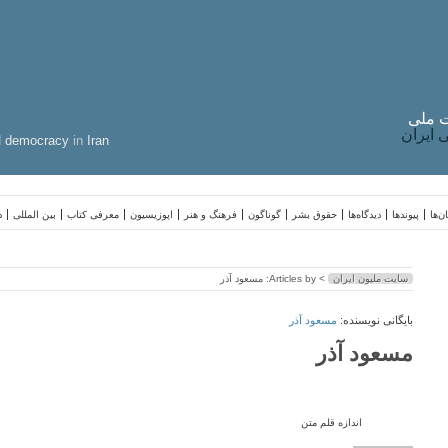
 ملی
ایران
d
democracy
in
Iran
ن‌ها
پیوندها
دیدگاه‌ها
حقوق بشر
گوناگون
فرهنگ و هنر
اپوزیسیون
معرفی کتاب
بین المللی
د
سایت ملیون ایران
> Articles by: مسعود آذر
بایگانی نویسنده:
مسعود آذر
مسعود آذر
اندازه قلم متن