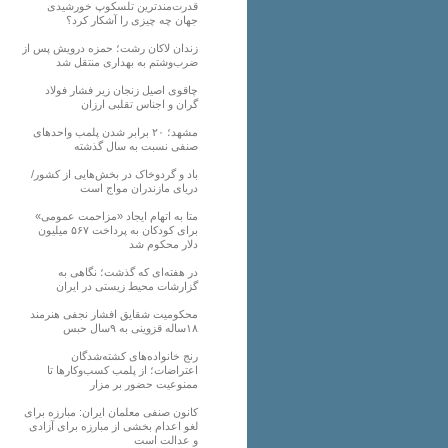
قدرت‌مندترین تلسکوپ خورشیدی
جهان چه چیزی را آشکار کرد؟
زندان لاکان رشت؛ حمزه درویش پس از
ضرب‌وشتم به بهداری منتقل شد
چاقوی اصیل زنجان زیر فشار فولاد
گران و اجناس تقلبی ارزان
مشهد؛ ۲۰ برابر شدن پلمب واحدهای
صنفی نسبت به سال گذشته
باد و گردوخاک در بخش‌هایی از کشور/
دریای مازندران مواج است
متا به اتهام ایجاد «مزاحمت عمومی»
برای کودکان به پرداخت ۵۶۷ میلیون
دلار محکوم شد
در هفته‌ای که گذشت؛ نگاهی به
گزارشات محیط زیستی در ایران
محکومیت شقایق افشار نجفی هنرمند
۱۸ساله قزوینی به ۹سال حبس
رنج خانواده‌های کشته‌شدگان
اعتراضات؛ از پلمب کسب‌وکارها تا
ممنوعیت حضور بر مزار
کانون صنفی معلمان ایران: مبارزه برای
لغو اعدام بخشی از مبارزه برای آزادی
و عدالت است