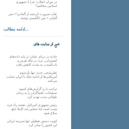
در دوران انقلاب: چرا با جمهوری
اسلامی مخالفم؟
نقاب ضرورت (ترجمه از آلمانی) + متن
آلمانی + متن انگلیسی نوشته
ادامه مطالب...
خبر از سایت های
دیگر
حادثه در دریای عمان؛ بر پایه داده‌های
کشتیرانی، تردد در تنگه هرمز و
باب‌المندب به شدت کاهش یافت
نظرسنجی جدید: تنها یک‌سوم
آمریکایی‌ها از ادامه جنگ با ایران حمایت
می‌کنند
ترامپ با رد گزارش‌های کمبود
تسلیحات، افشاگران را به زندان
طولانی مدت تهدید کرد
رئیس‌ جمهوری اسرائیل: نقشه راه غزه
مثبت است اما حماس باید کاملا خلع
سلاح شود
کویت دستور تعطیلی تنها مدرسه ایرانی
این کشور را صادر کرد