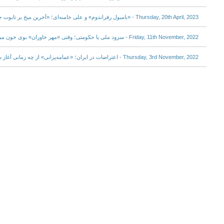
Thursday, 20th April, 2023 - «بامبول رفراندوم» و علی خامنه‌ای؛ «آخرین میخ بر تابوت جمهوریت کوبیده شد»
Friday, 11th November, 2022 - سرود ملی یا حکومتی؛ وقتی «مهر خاوران» بوی خون می‌دهد
Thursday, 3rd November, 2022 - اعتراضات در ایران؛ «عمامه‌پرانی» از چه زمانی آغاز شد؟