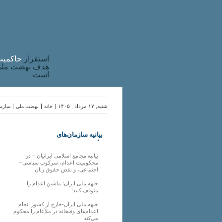
استقرار
حاکميت
هدف نهضت ملی 
است
شنبه, ۱۷ مرداد , ۱۴۰۵ |
خانه
نهضت ملی
سازما
بیانیه سازمان‌های
ملی
بیانیه مجامع اسلامی ایرانیان – در
محکومیت اعدام، سرکوب سیاسی–
اجتماعی، و نقض حقوق زنان
جبهه ملی ایران: ماشین اعدام را
متوقف کنید!
جبهه ملی ایران-خارج از کشور انجام
اعدام‌های وقیحانه در ملأِعام را محکوم
می‌کند