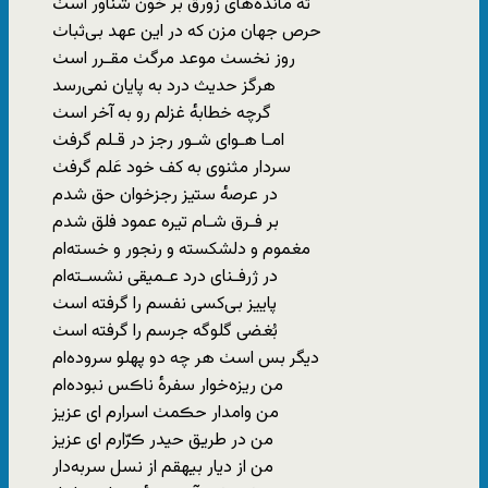
ته‌ مانده‌های زورق بر خون ‌شناور اسٺ
حرص‌ جهان‌ مزن که‌ در این عهد بی‌ثباٺ
روز نخسٺ موعد مرگٺ مقـرر اسٺ
هرگز حدیث درد به پایان نمی‌رسد
گرچه خطابه‌ٔ غزلم رو به آخر اسٺ
امـا هـوای شـور رجز در قـلم گرفٺ
سردار مثنوی به‌ کف‌ خود عَلم گرفٺ
در عرصه‌ٔ‌ ستیز رجزخوان حق‌ شدم
بر فـرق شـام تیره عمود فلق شدم
مغموم‌ و دلشکسته‌ و رنجور و خسته‌ام
در ژرفـنای درد عـمیقی نشسـته‌ام
پاییز بی‌کسی نفسم را گرفته‌ اسٺ
بُغضی گلوگه جرسم را گرفته ‌اسٺ
دیگر بس‌ اسٺ‌ هر چه‌ دو پهلو سروده‌ام
من ریزه‌خوار سفره‌ٔ ناڪس نبوده‌ام
من وامدار حڪمٺ اسرارم ای‌ عزیز
من در طریق حیدر ڪرّارم ای‌ عزیز
من از دیار بیهقم از نسل سربه‌دار