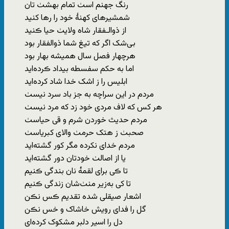
رنگ جهنم اسٺ تمام بهشٺ‌ تان
شمشیرهای کهنهٔ خود را رها کنید
از ذوالـفقار شاه ولایٺ حیا ڪنید
بی‌شک اگر که‌ تیغ شما ذوالفقار بود
هرچهار فصل سال همیشه بهار بود
اما به حکم سفسطه بیداد ڪرده‌اید
ابلیس را ز اشک خدا شاد کرده‌اید
مردم‌ در این‌ سراچه‌ به جز باد سرد نیسٺ
هر کس‌ که لاف‌ مردی‌ خود زد که مرد نیسٺ
مردم‌ حدیث خوردن‌ شرم‌ و قی‌ حیاسٺ
صحبٺ‌ ز هتک حرمٺ والای‌ کبریاسٺ
مردم خدای‌ نکرده مگر کور گشته‌اید
یا از اصالٺ خودتان دور گشته‌اید
تا ڪی برای لقمه‌ٔ نان بندگی ڪنیم
تا کی به‌زیر منٺ‌شان زندگی ڪنیم
اشعار صیقلی‌ شده تقدیم ڪس‌ نڪن
گل‌ را فدای‌ رویش خاشاک‌ و خس‌ نڪن
دل‌ را اسیر دلبر مشکوک کرده‌ای