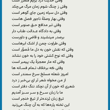
وقتی‌ حدیث‌ درد برایم مڪرر اسٺ
وقتی‌ ز چنگ‌ شوم‌‌ زمان مرگ‌ می‌چکد
وقتی ‌دل‌ سیاه‌ زمین‌ جای‌ گوهر اسٺ
وقتی‌ بهار وصله‌ٔ ناجور فصل‌ هاسٺ
وقتی تبر مدافع حـق صنوبر اسٺ
وقتی به‌ دادگاه عـدالٺ طناب دار
برصدر مینشیند و قاضی‌ و داورسٺ
وقتی‌ طراوٺ چمن‌ از اشک ابرهاسٺ
وقتی که‌ نقش‌ خون‌ به دل‌ ما مُصوّر اسٺ
وقتی که‌ نوح‌ کشتی‌ خود را به خون‌ نشاند
وقتی‌ که مار معجزه‌ٔ یک پیمبر اسٺ
وقتی ڪه برخلاف تـمام فسـانه‌ ها
امروز شعله‌ مسلخِ‌ سرخ سمندر اسٺ
از من‌ مخواه شعر تَر ای بی‌خبر ز درد
شعری‌ که‌ خون‌ از آن‌ نچکد ننگ‌ دفتر اسٺ
ما با زبان‌ سـرخ و سـر سـبز آمدیم
تیغ‌ زبان بُرنده‌تر از تیغ خنجر اسٺ
این‌ تخته‌ پاره‌ها که‌ به‌ آن چنگ‌ می‌زنید