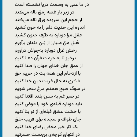
در ما غمی به‌ وسعٺ دریا نشسته‌‌ اسٺ
در زیر بار غصه رمق ناله می‌ڪند
از حجم ‌این‌ سروده ورق ناله ‌می‌ڪند
اندوه این‌ حدیث دلم‌ را به‌ خون کشید
عقل‌ مرا دوباره به‌ طرْف جنون کشید
هَـل‌ مِن‌ْ مـبارز از بُـن دندان برآورم
رخش غزل دوباره به‌جولان درآورم
برخیز تا به حرمت قرآن دعـا کنیم
از عمق‌ جان خدای‌‌ جهان‌‌ را صدا کنیم
با ازدحام این همه بت در حریم حق
فڪری به‌ حال غربت دین خدا کنیم
در سوگ‌ صبح همدم مرغ‌ سحر شویم
در صبر غم به سـرو بلند اقتدا کنیم
باید دوباره قبله‌ی خود را عوض کنیم
با خشت عشق قبله‌ای از نو بنا کنیم
جای طواف‌ و سجده برای فریب خلق
یک کار خیر محض رضای خدا کنیم
در انتهای کوچه‌ی بن‌بست حسرتیم