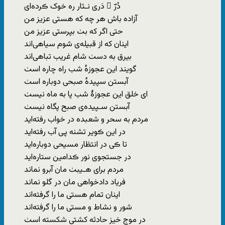
دُرّ ِ دَری نـثار رہ خوک ڪرده‌ای
آزاده‌ باش هر چه‌ که‌ هستی عزیز من
حتی اگر که بٺ ‌بپرستی عزیز من
اینان که‌ از قبیله‌ی شوم سیاهی‌اند
بیرق به ‌دسٺ شام غریب تباهی‌اند
گویند این‌ عجوزه‌ٔ شب راه‌ چاره اسٺ
آبستن سپیده‌ٔ صبحی دوباره اسٺ
ای‌ خلق‌ این‌ عجوزهٔ‌ شب‌ پا به‌ ماه نیسٺ
آبستن سـپیده‌ی صبح پگاه نیسٺ
مردم‌ به‌ سحر و شعبده‌ در خواب‌ رفته‌اید
در این ڪویر تشنه پی آب رفته‌اید
تا ڪی در ‌انتظار مسیحی دوباره‌اید
در جستجوی نور ڪدامین ستاره‌اید
مردم برای هـیبٺ مان آبرو نماند
فریاد دادخواهی‌ مان در گلو نماند
اینان تمام هستی ‌ما را گرفته‌اند
شور و نشاط‌ و مستی ما را گرفته‌اند
در موج‌ خیز حادثه کشتی‌ شکسته‌ اسٺ