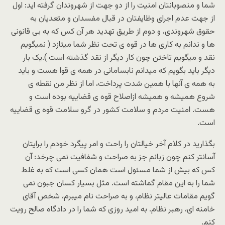
شما و منصوبانتان امنیت را از دو جهت از شهروندان گرفته اید: اول
از جهت عدم اجرای وظایفتان در قبال مفسدان و متعدیان به
حقوق شهروندی، و دوم از طریق تهدید هر آن کس که به بی قانونی
ها و ندانم به کاری ها در قوه ی تحت نظر شما میتازد ( نمیگویم
نقد و میگویم تاختن چون کار دیگر از نقد گذشته است ).یک بار
دیگر باید بگویم که میدانم نابسامانی در همه ی قوا هست و باید
به همه ی آنها با همین شدت پرداخت، اما از نظر من نقطه ی
شروع همیشه و همیشه ازاصلاح قوه ی قضاییه بوده است و
هست. امنیت مردم و سلامت کشور در گرو سلامت قوه ی قضاییه
است.
بگذارید در کلام آخر خیالتان را راحت و امر پیگرد خودم را برایتان
آسانتر کنم چون زبانم جز به صراحت و شفافیت نمی چرخد: آن
کس که بیش از شما مسئول است همان کسی است که به غلط
شما را به این مقام گماشته است. مثل بسیار کسان جبون نمی
گویم مقامات عالیتر نظام، و به صراحت نام میبرم، شخص آقای
خامنه ای، رهبر نظام. به امید روزی که شما را در دادگاه صالح رویت
کنم.