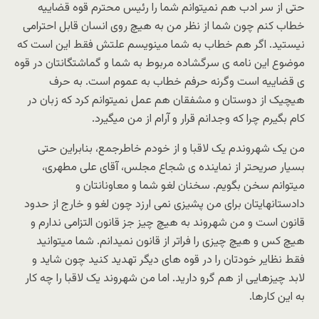
حتی از سر ادب هم نمیتوانم شما را رئیس محترم قوه قضاییه
خطاب کنم چون شما از نظر من به هیچ روی انسان قابل احترامی
نیستید. اگر هم خطاب به شما مینویسم علتش فقط این است که
موضوع این نامه ی سرگشاده مربوط به شما و گماشتگانتان در قوه
ی قضاییه است وگرنه حرفم خطاب به عموم است. به حرف
هیچیک از دوستان و مشفقان هم عمل نمیتوانم کرد که زبان در
کام بگیرم چرا که وجدانم قرار و آرام از من میگیرد.
من یک شهروندم یک لاقبا و از خودم خاطرجمع، بنابراین حتی
بسیار صریحتر از نماینده ی شجاع مجلس، آقای علی مطهری،
میتوانم سخن بگویم. سخنان لغو شما و معاونانتان و
دادستانهایتان برای من پشیزی نمی ارزد چون لغو و خارج از حدود
قانون است و من شهروند به هیچ چیز جز قانون التزامی ندارم و
هیچ کس و هیچ چیزی را فراتر از قانون نمیدانم. شما میتوانید
فقط نظایر خودتان را در قوه های دیگر تهدید کنید چون شاید و
لابد چیزهایی از هم گرو دارید. اما من شهروند یک لاقبا را چه کار
به این کارها.