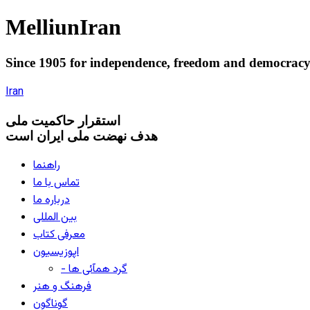
Melliun
Iran
Since 1905 for
independence
,
freedom
and
democrac
Iran
استقرار
حاکميت ملی
هدف نهضت ملی ایران است
راهنما
تماس با ما
درباره ما
بین المللی
معرفی کتاب
اپوزیسیون
- گرد همآئی ها
فرهنگ و هنر
گوناگون