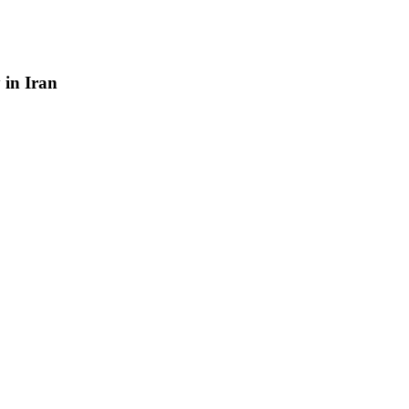
y
in
Iran