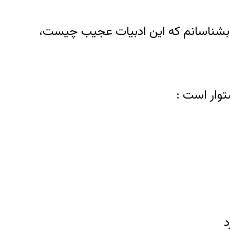
ن بشناسانم که این ادبیات عجیب چیست،
توار است :
د