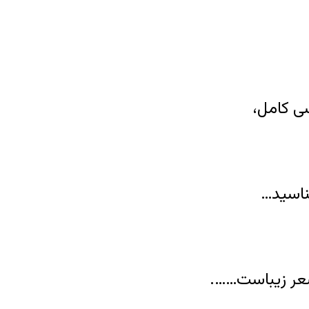
ی کامل،
شناسید…
عر زیباست…….