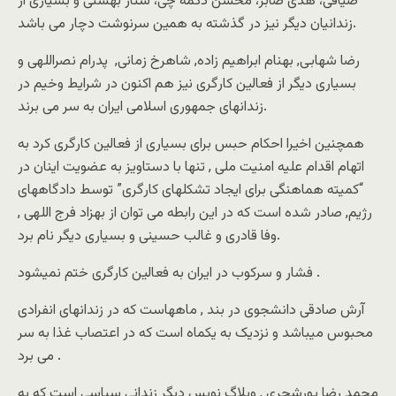
صیافی، هدی صابر، محسن دکمه چی، ستار بهشتی و بسیاری از
زندانیان دیگر نیز در گذشته به همین سرنوشت دچار می باشد.
رضا شهابی, بهنام ابراهیم زاده, شاهرخ زمانی, پدرام نصراللهی و
بسیاری دیگر از فعالین کارگری نیز هم اکنون در شرایط وخیم در
زندانهای جمهوری اسلامی ایران به سر می برند.
همچنین اخیرا احکام حبس برای بسیاری از فعالین کارگری کرد به
اتهام اقدام علیه امنیت ملی , تنها با دستاویز به عضویت اینان در
“کمیته هماهنگی برای ایجاد تشکلهای کارگری” توسط دادگاههای
رژیم, صادر شده است که در این رابطه می توان از بهزاد فرج اللهی ,
وفا قادری و غالب حسینی و بسیاری دیگر نام برد.
فشار و سرکوب در ایران به فعالین کارگری ختم نمیشود .
آرش صادقی دانشجوی در بند , ماههاست که در زندانهای انفرادی
محبوس میباشد و نزدیک به یکماه است که در اعتصاب غذا به سر
می برد .
محمد رضا پورشجری , وبلاگ نویس دیگر زندانی سیاسی است که به