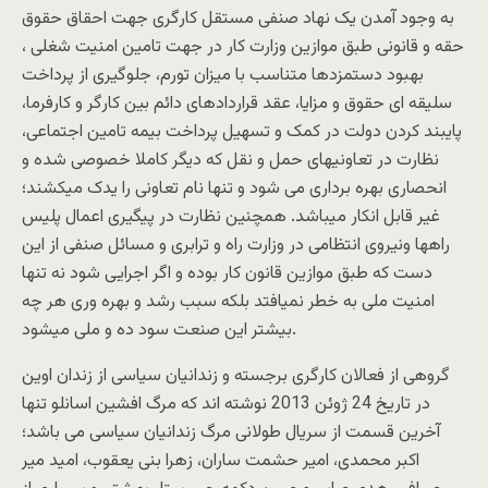
به وجود آمدن یک نهاد صنفى مستقل کارگرى جهت احقاق حقوق
حقه و قانونى طبق موازین وزارت کار در جهت تامین امنیت شغلى ،
بهبود دستمزدها متناسب با میزان تورم، جلوگیرى از پرداخت
سلیقه اى حقوق و مزایا، عقد قراردادهای دائم بین کارگر و کارفرما،
پایبند کردن دولت در کمک و تسهیل پرداخت بیمه تامین اجتماعى،
نظارت در تعاونیهاى حمل و نقل که دیگر کاملا خصوصى شده و
انحصاری بهره برداری می شود و تنها نام تعاونى را یدک میکشند؛
غیر قابل انکار میباشد. همچنین نظارت در پیگیرى اعمال پلیس
راهها ونیروى انتظامى در وزارت راه و ترابرى و مسائل صنفى از این
دست که طبق موازین قانون کار بوده و اگر اجرایى شود نه تنها
امنیت ملى به خطر نمیافتد بلکه سبب رشد و بهره ورى هر چه
بیشتر این صنعت سود ده و ملى میشود.
گروهی از فعالان کارگری برجسته و زندانیان سیاسی از زندان اوین
در تاریخ 24 ژوئن 2013 نوشته اند که مرگ افشین اسانلو تنها
آخرین قسمت از سریال طولانی مرگ زندانیان سیاسی می باشد؛
اکبر محمدی، امیر حشمت ساران، زهرا بنی یعقوب، امید میر