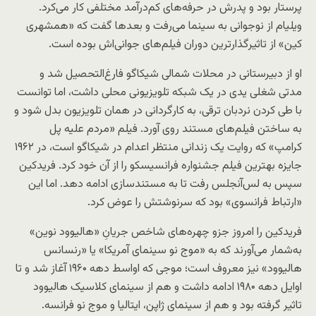
پرستار بود و پدرش در حرفه‌های کم‌درآمد مختلفی کار می‌کرد.
ویلیام از نوجوانی به سینما می‌رفت و بعدها گفت که «همشهری
کین» از تاثیرگذارترین دوران فیلم‌های جوانی‌اش بوده است.
او از دبیرستانی در محلات شمالی شیکاگو فارغ‌التحصیل شد و
مدتی شغلی یدی در یک شبکه تلویزیونی محلی داشت، اما توانست
با طی کردن نردبان ترقی، به کارگردانی در همان تلویزیون بدل شود و
به ساختن فیلم‌های مستند روی آورد. فیلم «مردم علیه پل
کرامپ» که روایت یک زندانی منتظر اعدام در شیکاگو است، در ۱۹۶۲
جایزه بهترین فیلم جشنواره فرانسیسکو را از آن خود کرد. فریدکین
سپس به لس‌آنجلس رفت تا به مستندسازی ادامه دهد. اما این
«ارتباط فرانسوی» بود که سرنوشتش را عوض کرد.
فریدکین را امروز جزو چهره‌های شاخص جریانِ «هالیوود نوین»‌
به‌شمار می‌آورند که به «موج نو سینمای آمریکا» یا «رنسانس
هالیوود» نیز معروف است؛ موجی که اواسط دهه ۱۹۶۰ آغاز شد و تا
اوایل دهه ۱۹۸۰ ادامه داشت و هم از سینمای کلاسیک هالیوود
تاثیر گرفته بود و هم از سینمای ژاپن، ایتالیا و موج نو فرانسه.