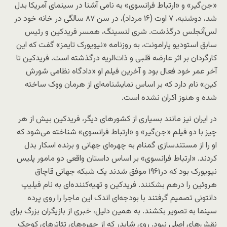
«جن‌گیر» و «ارتباط فرانسوی» به نامی آشنا در سینمای آمریکا بدل
شد، دوشنبه، ۷ اوت (۱۶ مرداد)، در سن ۸۷ سالگی در خانه خود در
لس‌آنجلس درگذشت. شری لنسینگ، همسر فریدکین و رئیس
سابق استودیو پارامونت، به روزنامه «نیویورک تایمز» گفت که این
کارگردان بر اثر عارضه قلبی و ذات‌الریه درگذشته است. فریدکین تا
آخر عمر خود فعال بود و آخرین فیلم او «دادگاه نظامی شورش
کین» نام دارد که بر اساس نمایشنامه‌ای از هرمان ووک ساخته
شده و هنوز اکران نشده است.
در ایران نیز مانند بسیاری از کشورهای دیگر، فریدکین بیش از هر
چیز با دو فیلم «جن‌گیر» و «ارتباط فرانسوی» شناخته می‌شود که
او را از مستندسازی گمنام به چهره‌ای جهانی و برنده اسکار بدل
کردند. «ارتباط فرانسوی» بر اساس داستان واقعی دو مامور پلیس
نیویورک بود که در۱۹۶۱ موفق شدند یک شبکه جهانی قاچاق
هروئین را درهم بشکنند. فریدکین و تهیه‌کننده‌‌ای به نام فیلیپ
دانتونی تصمیم گرفتند با بودجه‌ای اندک این ماجرا را روی پرده
سینما به تصویر بکشند. به همین دلیل، خبری از بازیگران بزرگ برای
نقش‌های اصلی نبود. روی شایدر که از چهره‌های تئاترهای کوچک