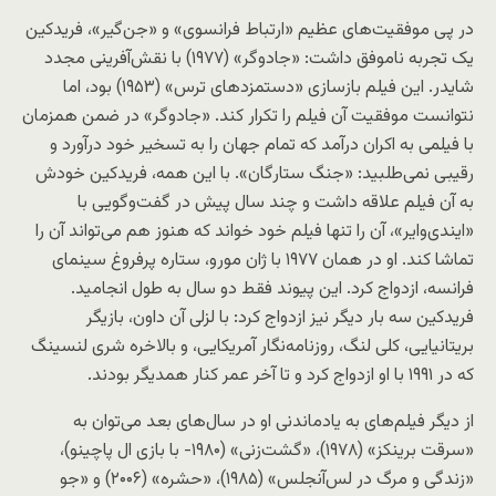
در پی موفقیت‌های عظیم «ارتباط فرانسوی» و «جن‌گیر»، فریدکین
یک تجربه ناموفق داشت: «جادوگر»‌ (۱۹۷۷) با نقش‌آفرینی مجدد
شایدر. این فیلم بازسازی «دستمزدهای ترس» (۱۹۵۳) بود، اما
نتوانست موفقیت آن فیلم را تکرار کند. «جادوگر» در ضمن همزمان
با فیلمی به اکران درآمد که تمام جهان را به تسخیر خود درآورد و
رقیبی نمی‌طلبید: «جنگ‌ ستارگان». با این همه، فریدکین خودش
به آن فیلم علاقه داشت و چند سال پیش در گفت‌وگویی با
«ایندی‌وایر»، آن ‌را تنها فیلم خود خواند که هنوز هم می‌تواند آن ‌را
تماشا کند. او در همان ۱۹۷۷ با ژان مورو، ستاره پرفروغ سینمای
فرانسه، ازدواج کرد. این پیوند فقط دو سال به طول انجامید.
فریدکین سه بار دیگر نیز ازدواج کرد: با لزلی آن داون، بازیگر
بریتانیایی، کلی لنگ، روزنامه‌نگار آمریکایی، و بالاخره شری لنسینگ
که در ۱۹۹۱ با او ازدواج کرد و تا آخر عمر کنار همدیگر بودند.
از دیگر فیلم‌های به یادماندنی او در سال‌های بعد می‌توان به
«سرقت برینکز» (۱۹۷۸)، «گشت‌زنی» (۱۹۸۰- با بازی ال پاچینو)،
«زندگی و مرگ در لس‌آنجلس» (۱۹۸۵)، «حشره» (۲۰۰۶) و «جو