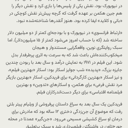
در نیویورک بود، نقش یکی از پلیس‌ها را بازی کرد و نقش دیگر را
هم جین هکمن بر عهده گرفت که گرچه پیش‌تر نقش کوچکی در
«بانی و کلاید» ایفا کرده بود، هنوز آنقدرها شناخته‌شده نبود.
«ارتباط فرانسوی» در نیویورک و با بودجه‌ای کمتر از دو میلیون دلار
ساخته شد (که با حساب امروز می‌شود کمتر از ۱۵ میلیون‌دلار). اما
سبک روایتگری نوین، واقعگرایی مستندوار و هیجان
میخکوب‌‌کننده‌اش باعث شد که به سرعت به اثری پرطرفدار بدل
شود. این فیلم در ۱۹۷۱ به نمایش درآمد و سال بعد با ربودن چندین
جایزه بزرگ، «پدیده» شب جوایز اسکار بود: اسکار «بهترین فیلم»،
و نیز اسکار «بهترین کارگردانی» برای فریدکین، اسکار «بهترین بازیگر
مرد نقش فرعی» برای هکمن، و اسکارهای «تدوین» و بهترین
فیلمنامه‌ اقتباسی» برای دیگر دست‌اندرکاران فیلم.
فریدکین یک سال بعد به سراغ داستان پرفروشی از ویلیام پیتر بلتی
رفت که موضوع آن جن‌زدگی دختری ۱۲ ساله بود که مادرش برای
درمان او سراغ کشیشی مسیحی می‌رود. «جن‌گیر» عمدتا در محله
جورج‌تاون در واشنگتن فیلمبرداری شد و سبک پرتعلیق