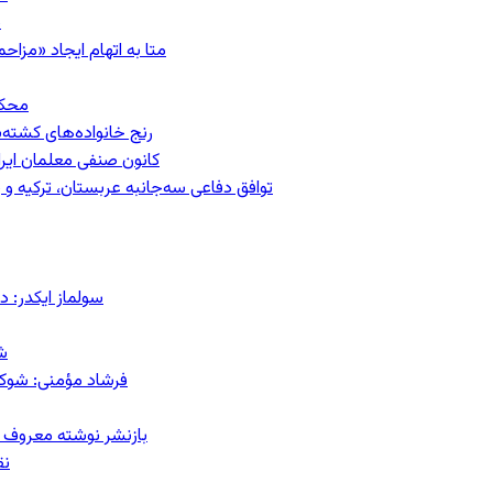
ب
متا به اتهام ایجاد «مزاحمت عمومی»
محکومیت
رنج خانواده‌های کشته‌
کانون صنفی معلمان ایران
توافق دفاعی سه‌جانبه عربستان، ترکیه 
سولماز ایکدر: د
ش
فرشاد مؤمنی: شوک‌د
بازنشر نوشته معروف م
نق