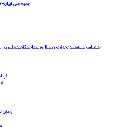
جبهه ملی ایران-خا
به مناسبت هفتادوچهارمین سالروز: نمایندگان مجلس زار می‌زدند/ تهران در آتش؛ ۳۰ تیر
پیام روشن پزشکیان در گفت‌و‌گوی تصویری با مرد نامرئی: من هستم!
لا
زندان 
مشهد؛ ۲۰