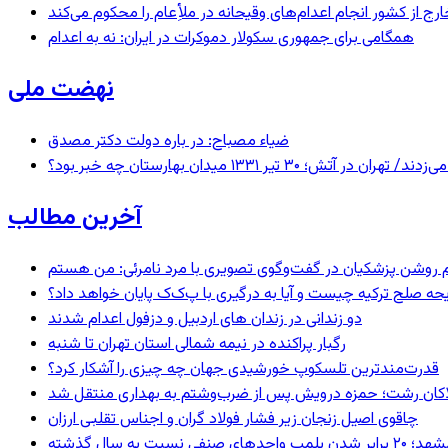
رج از کشور انجام اعدام‌های وقیحانه در ملأِعام را محکوم می‌کند
همگامی برای جمهوری سکولار دموکرات در ایران: نه به اعدام
نهضت ملی
ضیاء مصباح: در باره دولت دکتر مصدق
 ۱۳۳۱ میدان بهارستان چه خبر بود؟
آخرین مطالب
یحه صلح ترکیه چیست و آیا به درگیری با پ‌ک‌ک پایان خواهد داد؟
دو زندانی در زندان های اردبیل و دزفول اعدام شدند
رگبار پراکنده در نیمه شمالی استان تهران تا شنبه
قدرت‌مندترین تلسکوپ خورشیدی جهان چه چیزی را آشکار کرد؟
لاکان رشت؛ حمزه درویش پس از ضرب‌وشتم به بهداری منتقل شد
چاقوی اصیل زنجان زیر فشار فولاد گران و اجناس تقلبی ارزان
 برابر شدن پلمب واحدهای صنفی نسبت به سال گذشته