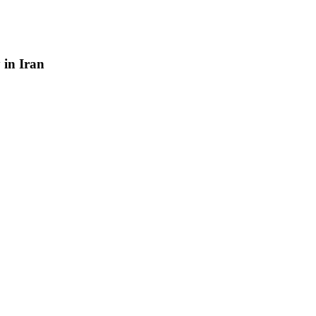
y
in
Iran