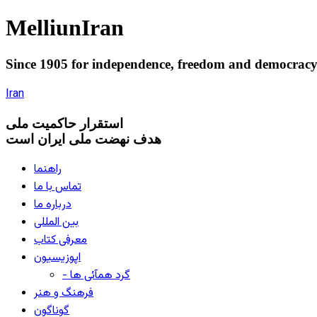
Melliun
Iran
Since 1905 for
independence
,
freedom
and
democrac
Iran
استقرار
حاکميت ملی
هدف نهضت ملی ایران است
راهنما
تماس با ما
درباره ما
بین المللی
معرفی کتاب
اپوزیسیون
- گرد همآئی ها
فرهنگ و هنر
گوناگون