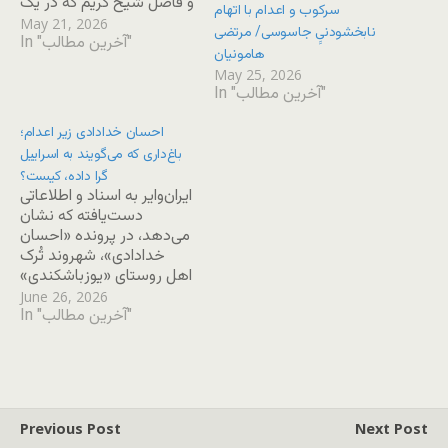
و فاضل شیخ کریم که در یک
سرکوب و اعدام با اتهام
پرونده مشترک با اتهام
May 21, 2026
نابخشودنیِِ جاسوسی/ مرتضی
In "آخرین مطالب"
«جاسوسی» به اعدام
هامونیان
محکوم شده بودند، سحرگاه
May 25, 2026
روز دوشنبه ۱۷ فروردین ماه
In "آخرین مطالب"
در زندان مرکزی کرج
(ندامتگاه) به اجرا درآمد.
احسان خدادادی زیر اعدام؛
باغ‌داری که می‌گویند به اسراییل
گرا داده، کیست؟
ایران‌وایر به اسناد و اطلاعاتی
دست‌یافته که نشان
می‌دهد، در پرونده «احسان
خدادادی»، شهروند تُرک
اهل روستای «یوزباشکندی»
از توابع ملکان که
June 26, 2026
In "آخرین مطالب"
۲۵خردادماه از سوی دادگاه
انقلاب تبریز به اعدام
محکوم شده، هیچ ادله‌ای
وجود ندارد. تنها مستندات
پرونده او، اعترافاتی هستند
که به‌گفته هم‌بندی‌های
Previous Post
Next Post
سابق و نزدیکانش تحت