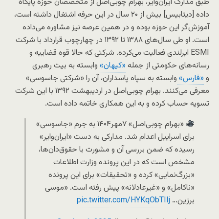
طبق مدارک ایران‌وایر، بهرام چوبی‌اصل از متخصصان حوزه پایگاه
داده [دیتابیس] بیش از ۲۰ سال در این حرفه اشتغال داشته است،
آموزش‌گر این حوزه بوده و در همین عرصه نیز مشاوره می‌داده
است. او طی سال‌های ۱۳۸۸ تا ۱۳۹۲ در چهارچوب قرارداد با شرکت
ESMI ایرلندی فعالیت می‌کرده. شرکتی که حالا قوه قضاییه و
رسانه‌های حکومتی از جمله
«کیهان»
وابسته به بیت رهبری
و
«فارس»
وابسته به سپاه پاسداران، آن را «شرکتی جاسوسی»
معرفی می‌کنند. بهرام چوبی‌اصل در اردیبهشت ۱۳۹۲ با این شرکت
تسویه حساب کرده و به این همکاری خاتمه داده است.
«بهرام چوبی‌اصل» ۷مهر۱۴۰۴ به جرم «جاسوسی»
برای اسراییل اعدام شد. مدارکی به دست «ایران‌وایر»
رسیده که ضمن بررسی آن‌ و مشورت با حقوق‌دان‌ها،
مشخص است که در این پرونده وزارت اطلاعات
«بزرگ‌نمایی» کرده و «تحقیقات» برای این پرونده
«ناکامل» و «غیرعادلانه» پیش رفته است. «موسی
برزین…
pic.twitter.com/HYKqObTIIj