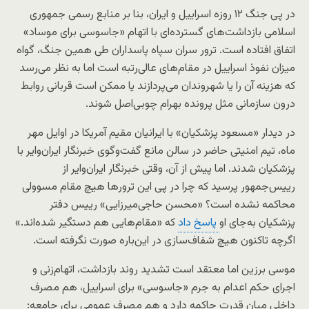
در پی جنگ ۱۲ روزه اسراییل و ایران، بنا بر منابع رسمی جمهوری
اسلامی بازداشت‌های گسترده‌ای با اتهام «جاسوسی برای موساد»
اتفاق افتاده است. ترور سران سپاه پاسداران طی همین جنگ، گواه
میزان نفوذ اسراییل در مقام‌های عالی‌رتبه است اما به نظر می‌رسد
که هزینه آن را یا شهروندان می‌پردازند یا ممکن است قربانی روابط
درون سازمانی مثل پرونده بهرام چوبی‌اصل شوند.
در دیدار «مسعود پزشکیان» با ایرانیان مقیم آمریکا در اوایل مهر
ماه، تیم امنیتی حاضر در سالن مانع گفت‌وگوی خبرنگار ایران‌وایر با
پزشکیان شدند. اما پیش از آن، وقتی خبرنگار ایران‌وایر از
رییس‌جمهور پرسید که چرا در پی این ترورها هیچ مقام مسوولی
محاکمه نشده است؟ «محسن حاجی‌میرزایی» رییس دفتر
پزشکیان به‌جای او
پاسخ داد
که «مقام‌هایی هم دستگیر شده‌اند.»
اگرچه تاکنون هیچ شفاف‌سازی در این‌باره صورت نگرفته است.
موسی برزین اما معتقد است تشدید روند بازداشت، اتهام‌زنی و
اجرای حکم اعدام به جرم «جاسوسی» برای اسراییل، هم مصرف
داخلی میان قدرت حاکمه دارد و هم مصرف عمومی برای جامعه: