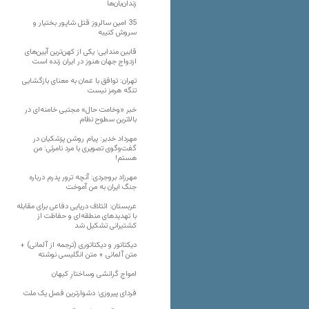
زندان‌بان‌ها
35 امین سالروز قتل شاپور بختیار و
سروش کتیبه
قابین مندایی؛ یکی از کهن‌ترین آیین‌های
ازدواج جهان هنوز در ایران زنده است
تهران: توافق با عمان به معنای بازگشایی
تنگه هرمز نیست
خبر «وخامت حال» مجتبی خامنه‌ای در
بالاترین سطوح نظام
مهرداد خدیر: پیام روشن پزشکیان در
گفت‌و‌گوی تصویری با مرد نامرئی: من
هستم!
مهرزاد بروجردی: آنچه ترور پدرم درباره
جنگ ایران به من آموخت
عربستان: ائتلاف دریایی دفاعی برای مقابله
با تهدیدهای منطقه‌ای و حفاظت از
کشتیرانی تشکیل شد
دیکتاتور و دیکتاتوری (ترجمه از آلمانی) +
متن آلمانی + متن انگلیسی نوشته
‌امواجِ گرانشی وساختارِ کیهان
فردای پیروزی؛ دشوارترین فصل یک ملت