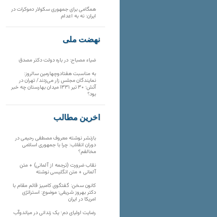
همگامی برای جمهوری سکولار دموکرات در
ایران: نه به اعدام
نهضت ملی
ضیاء مصباح: در باره دولت دکتر مصدق
به مناسبت هفتادوچهارمین سالروز:
نمایندگان مجلس زار می‌زدند/ تهران در
آتش؛ ۳۰ تیر ۱۳۳۱ میدان بهارستان چه خبر
بود؟
آخرین مطالب
بازنشر نوشته معروف مصطفی رحیمی در
دوران انقلاب: چرا با جمهوری اسلامی
مخالفم؟
نقاب ضرورت (ترجمه از آلمانی) + متن
آلمانی + متن انگلیسی نوشته
کانون سخن: گفتگوی کامبیز قائم مقام با
دکتر بهروز شریفی؛ موضوع: استراتژی
امریکا در ایران
رضایت اولیای دم؛ یک زندانی در میاندوآب