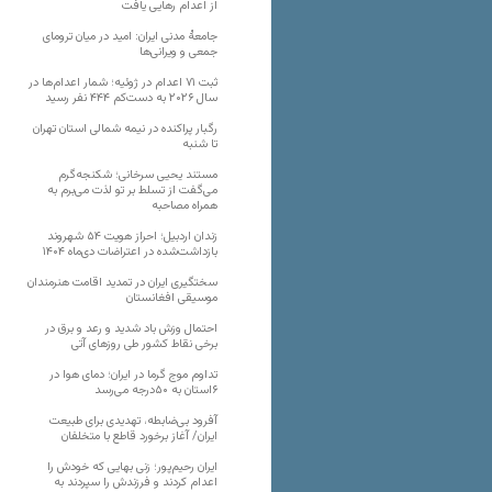
از اعدام رهایی یافت
جامعهٔ مدنی ایران: امید در میان ترومای
جمعی و ویرانی‌ها
ثبت ۷۱ اعدام در ژوئیه؛ شمار اعدام‌ها در
سال ۲۰۲۶ به دست‌کم ۴۴۴ نفر رسید
رگبار پراکنده در نیمه شمالی استان تهران
تا شنبه
مستند یحیی سرخانی؛ شکنجه‌گرم
می‌گفت از تسلط بر تو لذت می‌برم به
همراه مصاحبه
زندان اردبیل؛ احراز هویت ۵۴ شهروند
بازداشت‌شده در اعتراضات دی‌ماه ۱۴۰۴
سختگیری ایران در تمدید اقامت هنرمندان
موسیقی افغانستان
احتمال وزش باد شدید و رعد و برق در
برخی نقاط کشور طی روزهای آتی
تداوم موج گرما در ایران؛ دمای هوا در
۶استان به ۵۰درجه می‌رسد
آفرود بی‌ضابطه، تهدیدی برای طبیعت
ایران/ آغاز برخورد قاطع با متخلفان
ایران رحیم‌پور؛ زنی بهایی که خودش را
اعدام کردند و فرزندش را سپردند به