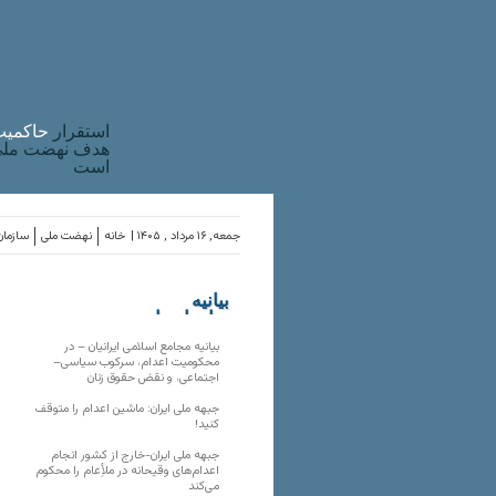
استقرار
حاکميت
هدف نهضت ملی 
است
جمعه, ۱۶ مرداد , ۱۴۰۵ |
خانه
نهضت ملی
سازمان
بیانیه
سازمان‌های
ملی
بیانیه مجامع اسلامی ایرانیان – در
محکومیت اعدام، سرکوب سیاسی–
اجتماعی، و نقض حقوق زنان
جبهه ملی ایران: ماشین اعدام را متوقف
کنید!
جبهه ملی ایران-خارج از کشور انجام
اعدام‌های وقیحانه در ملأِعام را محکوم
می‌کند