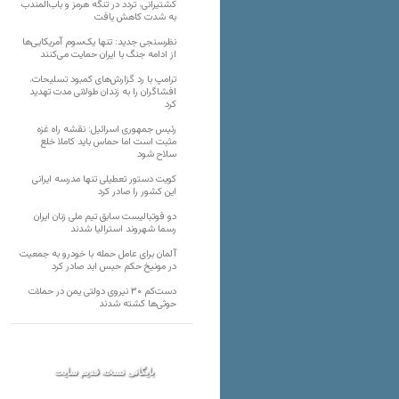
کشتیرانی، تردد در تنگه هرمز و باب‌المندب
به شدت کاهش یافت
نظرسنجی جدید: تنها یک‌سوم آمریکایی‌ها
از ادامه جنگ با ایران حمایت می‌کنند
ترامپ با رد گزارش‌های کمبود تسلیحات،
افشاگران را به زندان طولانی مدت تهدید
کرد
رئیس‌ جمهوری اسرائیل: نقشه راه غزه
مثبت است اما حماس باید کاملا خلع
سلاح شود
کویت دستور تعطیلی تنها مدرسه ایرانی
این کشور را صادر کرد
دو فوتبالیست سابق تیم ملی زنان ایران
رسما شهروند استرالیا شدند
آلمان برای عامل حمله با خودرو به جمعیت
در مونیخ حکم حبس ابد صادر کرد
دست‌کم ۳۰ نیروی دولتی یمن در حملات
حوثی‌ها کشته شدند
بایگانی نسخه قدیم سایت