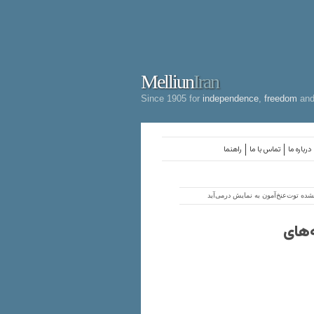
Melliun
Iran
Since 1905 for
independence
,
freedom
an
درباره ما
تماس با ما
راهنما
ده توت‌عنخ‌آمون به نمایش درمی‌آید
‌های