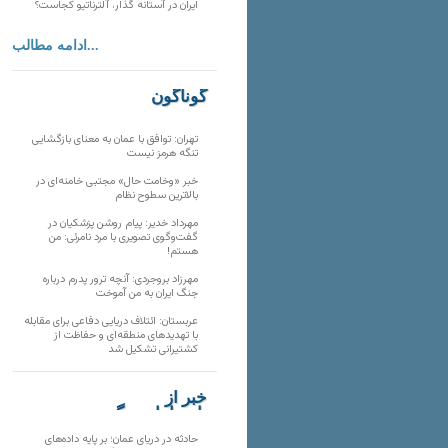
ایران در آستانه گذار، آلترناتیو کجاست؟
ادامه مطالب...
گوناگون
تهران: توافق با عمان به معنای بازگشایی
تنگه هرمز نیست
خبر «وخامت حال» مجتبی خامنه‌ای در
بالاترین سطوح نظام
مهرداد خدیر: پیام روشن پزشکیان در
گفت‌و‌گوی تصویری با مرد نامرئی: من
هستم!
مهرزاد بروجردی: آنچه ترور پدرم درباره
جنگ ایران به من آموخت
عربستان: ائتلاف دریایی دفاعی برای مقابله
با تهدیدهای منطقه‌ای و حفاظت از
کشتیرانی تشکیل شد
خبر از
تارنماهای دیگر
حادثه در دریای عمان؛ بر پایه داده‌های