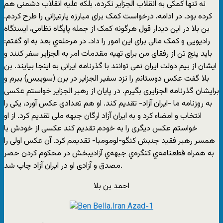
نه تنها کمکی به انقلاب الجزایر نکرده، بلکه علیه انقلاب دشمنی هم
کرده بود. در ادامه، درخواست کمک برای مبارزه پارتیزانی را طرح کردم.
بن بلا در این دیدار قول هرگونه کمک از جمله پایگاه نظامی، ایستگاه
رادیویی و کمک مالی برای این امور را داد. در مرحله‌ي بعد به او گفتم:
باید پنج تن از رفقای من برای تهیه مقدمات امر به الجزایر سفر کنند و
ایشان از بیم دولت ایران نمی توانند با گذرنامه ایرانی به اینجا بیایند. بن
بلا گفت عکس دوستانم را نزد سفیر الجزایر در برن (سوییس) ببرم و
برایشان گذرنامه الجزایری بگیرم. در پایان از رهبر الجزایر خواستم عکسی
به روزنامه ما -ایران آزاد- تقدیم کند. او هم تعدادی عکس آورد، یکی را
انتخاب و امضاء کرد و به ایران آزاد ارگان جبهه ملی تقدیم کرد. از او
خواستم عکس دیگری را به خودم تقدیم کند عکسی از خودش با
همسر رهبر فقید جنبش کنگو-لومومبا- تقدیمم کرد. آن عکس اولی را
به همراه قطعنامه‌ي کنگره‌ي جبهه‌ي آزادیبخش در محکوم کردن حصر
مصدق و آزادی او در ایران آزاد چاپ شد.
احمد بن بلا