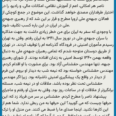
ناصر هر امکانی، اعم از آموزش نظامی، امکانات مالی، و رادیو، را در
اختیار طرفداران مصدق خواهد گذاشت. این موضوع در جمع کوچکی از
فعالان جبهه‌ي ملی اروپا مطرح و قرار بر این شد که از رهبری جبهه‌ي
ملی در ایران در این باره کسب تکلیف شود.
با وجودی که سفر به ایران برای من خطر زیادی داشت به جهت مذاکره
با سران جبهه‌ي ملی در نوروز سال ۱۳۴۱ به ایران رفتم. وقتی به تهران
رسیدم مأموران امنیتی در فرودگاه گذرنامه ام را توقیف کردند. در تهران
از طریق دوستان متوجه شدم که تمامی رهبران جبهه‌ي ملی به دنبال
واقعه بهمن ۱۳۴۰ توسط امینی به زندان افتاده بودند. از شورای رهبری
جبهه، تنها مهندس حقشناس آزاد بود. برای مشورت با او اقدام کردم.
مهندس حقشناس خواسته بود که نیمه شب به دیدار او بروم. این فرم
از دیدار در واقع یک پیشگیری امنیتی ناشیانه بود. زیرا اگر مهندس
حقشناس تحت نظر بوده باشد، ملاقات او در نیمه شب، مسئله
برانگیزتر از ملاقات او در ساعات روز بود. وقتی به منزل او رفتم و ماجرای
پیشنهاد ناصر را مطرح کردم. حقشناس بر سر من فریاد زد که: این
حرفها چیست که می گویید؟ این حرفها به من ربطی ندارد. شما هم از
این کارها نکنید. اینجا صدای ما را ضبط می کنند. من منزل او را ترک