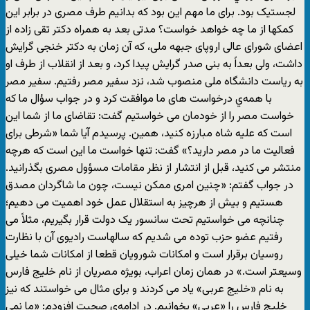
لجستیک بود. برای ما مهم این بود که بدانیم طرف مصری در برابر این
کمکها از ما چه خواهد خواست؟ مدتی بعد به همراه دکتر تقی زاده از
اعضای شورای عالی اروپای جبهه ملی، که آن زمان به دکتر خنجی گرایش
داشت، ولی بعداً به بنی صدر گرایش پیدا کرد، و بعد از انقلاب از طرف او
به ریاست دانشگاه ملی منصوب شد، نزد سفیر مصر رفتیم. سفیر مصر
با همه‌ي درخواست های ما موافقت کرد و در جواب سؤال ما که
خواست مصر را از خودمان می خواستیم گفت: تقاضای ما از شما این
است که علیه شاه مبارزه کنید، همین. پرسیدم آیا شما «شرطی برای
فعالیت ما در مصر دارید؟» گفت: تنها خواست ما این است که هرچه
منتشر می کنید، قبل از انتشار از نظر مقامات مسؤول مصری بگذرانید.
در جواب گفتم: «چنین امری ممکن نیست، چون ما شاگردان مصدق
هستیم و بیش از هرچیز به استقلال عمل خود اهمیت می دهیم؛
چنانچه می خواستیم تحت سانسور یک دولت قرار بگیریم، مثلاً می
رفتیم عضو حزب توده می شدیم که سالهاست رادیوی آن با نظارت
روسیان برقرار است و امکانات شورویان قطعا از امکانات شما خیلی
وسیعتر است.» در همان زمان اعراب، بویژه مصریان از نام خلیج فارس
به نام «خلیج عربی» یاد می کردند و برای مثال می خواستند که نیز
خلیج فارس را «عربی» بخوانیم. در ادامه‌ي صحبت افزودم: «ما نمی