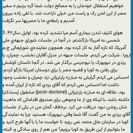
خواهیم استقلال خودمان را به مصالح دولت شما گره بزنیم.» سفیر
مصر از این لحن رک و راست من خیلی ناراحت شد. با تقی زاده بیرون
آمدیم و رابطه‌ي ما با مصریها سر نگرفت.
3. هوای کثیف لندن بیماری آسم مرا تشدید کرده بود. اوایل سال۴۲
شمسی به امریکا بازگشتم. در آنجا در جلسات شورای جبهه‌ي ملی
آمریکا، که تازه آغاز به کار کرده بود، همچون نماینده‌ي شورایعالی ج.م
اروپا ، شرکت می کردم. جلسات جبهه در منزل آقایان نخشب، چمران، یا
یزدی در نیویورک یا نیوجرسی برگذار می شد. در آنجا داستان کوشش
برای رفتن به کوبا و قضیه مصر را برای دوستان امریکا بازگو کردم.
احساس می کردم گرایش به مبارزه پارتیزانی نزد چمران و نخشب وجود
داشت اما احساس نمی کردم که آقای یزدی که تازه از ایران آمده و
مشغول پُستدکترا (post-doctoral) بود، علاقه ای به مبارزه پارتیزانی
داشته باشد، با اینکه وی از ما وجوهی برای صندوق اقداماتی که ماهیت
شان روشن نبود دریافت می کرد. برخلاف گمان من در یکی از جلسات
آقای یزدی به من گفت: آقا شما وقتی نیویورک هستید چرا به نمایندگی
کوبا در سازمان ملل متحد نمی روید تا خواست ما را با آنها طرح کنید و
ما بتوانیم از این طریق به کوبا برویم؟ من هم از روی سادگی و، البته،