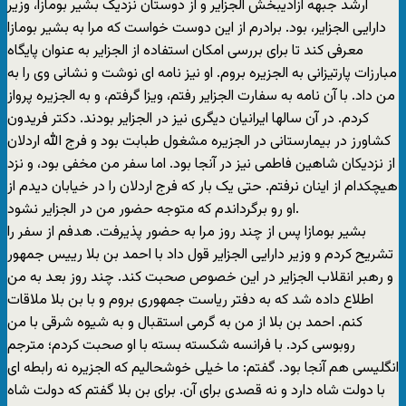
ارشد جبهه آزادیبخش الجزایر و از دوستان نزدیک بشیر بومازا، وزیر
دارایی الجزایر، بود. برادرم از این دوست خواست که مرا به بشیر بومازا
معرفی کند تا برای بررسی امکان استفاده از الجزایر به عنوان پایگاه
مبارزات پارتیزانی به الجزیره بروم. او نیز نامه ای نوشت و نشانی وی را به
من داد. با آن نامه به سفارت الجزایر رفتم، ویزا گرفتم، و به الجزیره پرواز
کردم. در آن سالها ایرانیان دیگری نیز در الجزایر بودند. دکتر فریدون
کشاورز در بیمارستانی در الجزیره مشغول طبابت بود و فرج الله اردلان
از نزدیکان شاهین فاطمی نیز در آنجا بود. اما سفر من مخفی بود، و نزد
هیچکدام از اینان نرفتم. حتی یک بار که فرج اردلان را در خیابان دیدم از
او رو برگرداندم که متوجه حضور من در الجزایر نشود.
بشیر بومازا پس از چند روز مرا به حضور پذیرفت. هدفم از سفر را
تشریح کردم و وزیر دارایی الجزایر قول داد با احمد بن بلا رییس جمهور
و رهبر انقلاب الجزایر در این خصوص صحبت کند. چند روز بعد به من
اطلاع داده شد که به دفتر ریاست جمهوری بروم و با بن بلا ملاقات
کنم. احمد بن بلا از من به گرمی استقبال و به شیوه شرقی با من
روبوسی کرد. با فرانسه شکسته بسته با او صحبت کردم؛ مترجم
انگلیسی هم آنجا بود. گفتم: ما خیلی خوشحالیم که الجزیره نه رابطه ای
با دولت شاه دارد و نه قصدی برای آن. برای بن بلا گفتم که دولت شاه