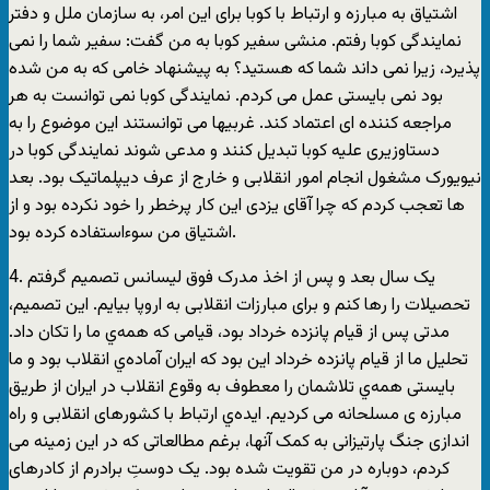
اشتیاق به مبارزه و ارتباط با کوبا برای این امر، به سازمان ملل و دفتر
نمایندگی کوبا رفتم. منشی سفیر کوبا به من گفت: سفیر شما را نمی
پذیرد، زیرا نمی داند شما که هستید؟ به پیشنهاد خامی که به من شده
بود نمی بایستی عمل می کردم. نمایندگی کوبا نمی توانست به هر
مراجعه کننده ای اعتماد کند. غربیها می توانستند این موضوع را به
دستاوزیری علیه کوبا تبدیل کنند و مدعی شوند نمایندگی کوبا در
نیویورک مشغول انجام امور انقلابی و خارج از عرف دیپلماتیک بود. بعد
ها تعجب کردم که چرا آقای یزدی این کار پرخطر را خود نکرده بود و از
اشتیاق من سوءاستفاده کرده بود.
4. یک سال بعد و پس از اخذ مدرک فوق لیسانس تصمیم گرفتم
تحصیلات را رها کنم و برای مبارزات انقلابی به اروپا بیایم. این تصمیم،
مدتی پس از قیام پانزده خرداد بود، قیامی که همه‌ي ما را تکان داد.
تحلیل ما از قیام پانزده خرداد این بود که ایران آماده‌ي انقلاب بود و ما
بایستی همه‌ي تلاشمان را معطوف به وقوع انقلاب در ایران از طریق
مبارزه ی مسلحانه می کردیم. ایده‌ي ارتباط با کشورهای انقلابی و راه
اندازی جنگ پارتیزانی به کمک آنها، برغم مطالعاتی که در این زمینه می
کردم، دوباره در من تقویت شده بود. یک دوستِ برادرم از کادرهای