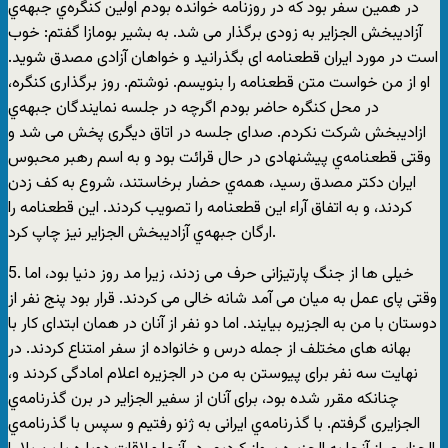
در همین سفر بود که در روزنامه خوانده بودم اولین کنگره‌ي جبهه‌ي
آزادیبخش الجزایر به زودی برگذار می شد. به بشیر بومازا گفتم: خوب
است در مورد ایران قطعنامه ای بگذرانید و خواهان آزادی مصدق شوید.
او از من خواست متن قطعنامه را بنویسم. نوشتم. روز برگذاری کنگره،
در محل کنگره حاضر بودم اگرچه در جلسه نمایندگان جبهه‌ي
ازادیبخش شرکت نکردم. صدای جلسه در اتاق دیگری پخش می شد و
وقتی قطعنامه‌ي پیشنهادی در حال قرائت بود و به اسم رهبر محبوس
ایران دکتر مصدق رسید، همه‌ي حضار برخاستند، شروع به کف زدن
کردند، و به اتفاق آراء این قطعنامه را تصویب کردند. این قطعنامه را
ارگان جبهه‌ي آزادیبخش الجزایر نیز چاپ کرد.
5. خیلی ها از جنگ پارتیزانی حرف می زدند، زیرا مد روز دنیا بود، اما
وقتی پای عمل به میان می آمد شانه خالی می کردند. قرار بود پنج نفر از
دوستان با من به الجزیره بیایند. اما دو نفر از آنان در همان ابتدای کار با
بهانه های مختلف از جمله درس و خانواده از سفر امتناع کردند. در
نهایت سه نفر برای پیوستن به من در الجزیره اعلام امادگی کردند و،
چنانکه مقرر شده بود، برای آنان از سفیر الجزایر در برن گذرنامه‌ي
الجزایری گرفتم. با گذرنامه‌ي ایرانی به ژنو رفتیم و سپس با گذرنامه‌ي