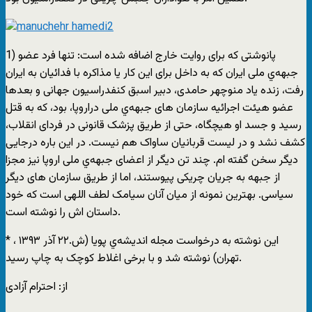
1) پانوشتی که برای روایت خارج اضافه شده است: تنها فرد عضو
جبهه‌ي ملی ایران که به داخل برای این کار یا مذاکره با فدائیان به ایران
رفت، زنده یاد منوچهر حامدی، دبیر اسبق کنفدراسیون جهانی و بعدها
عضو هیئت اجرائیه سازمان های جبهه‌ي ملی دراروپا، بود، که به قتل
رسید و جسد او هیچگاه، حتی از طریق پزشک قانونی در فردای انقلاب،
کشف نشد و در لیست قربانیان ساواک هم نیست. در این باره درجایی
دیگر سخن گفته ام. چند تن دیگر از اعضای جبهه‌ي ملی اروپا نیز مجزا
از جبهه به جریان چریکی پیوستند، اما از طریق سازمان های دیگر
سیاسی. بهترین نمونه از میان آنان سیامک لطف اللهی است که خود
داستان اش را نوشته است.
* این نوشته به درخواست مجله اندیشه‌ي پویا (ش.۲۲ آذر ۱۳۹۳ ،
تهران) نوشته شد و با برخی اغلاط کوچک به چاپ رسید.
از: احترام آزادی