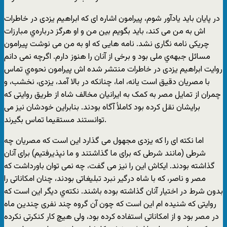
در پایان باید یادآور شوم، پیرامون اشاره ای که ابراهیم یزدی در خاطرات
اش به من می کند، باید بگویم بین من و او هرگز درباره‌ي مبارزات
چریکی نامه نگاری نشد. نامه هایی که او به من می نوشت پیرامون
مسائل جبهه‌ي ملی بود و برخی از آنان را هنوز دارم. اگرچه نمی دانم
روایت ابراهیم یزدی در خاطرات منتشر شده اش پیرامون نحوه‌ي تماس
با مصریان دقیق است یانه، اما، چنانکه در بالا آمد، یزدی، نخشب، و
چمران از تمایل مصر به کمک به ایرانیان مخالف شاه از طریق روایتی که
برایشان نقل کرده بود کاملاً آگاه بودند. بنابراین خودشان نیز می
توانستند مستقیما تماس بگیرند.
اما نکته ای را که یزدی مجهول می گذارد این است که مصریان چه
شرطی (مانند شرطی که برای ما گذاشتند و ما نپذیرفتیم) برای آنان
گذاشته بودند. ایکاش این را نیز می گفت، چه نمی توان باورداشت که
مصر و ناصر، که با شاه درگیر نبرد تبلیغاتی بودند، چنان امکاناتی را
بدون شرط در اختیار آنان گذاشته بوده باشند. نکته‌ي دیگر این است که
روایتی که شنیده ام این است که چون آن گروه چند نفری چندین ماه
در مصر بود و از امکاناتی استفاده کرده بود، ولی هیچ کار کنکرتی نکرده