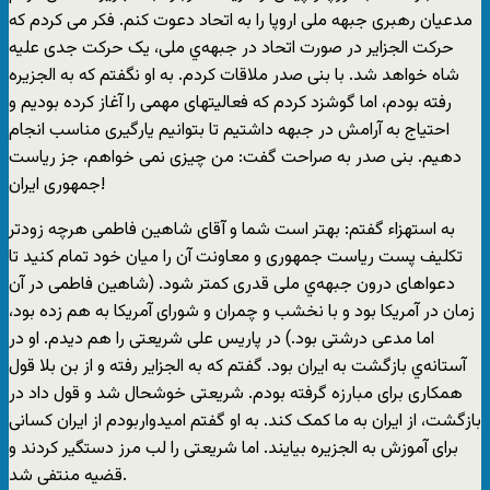
مدعیان رهبری جبهه ملی اروپا را به اتحاد دعوت کنم. فکر می کردم که
حرکت الجزایر در صورت اتحاد در جبهه‌ي ملی، یک حرکت جدی علیه
شاه خواهد شد. با بنی صدر ملاقات کردم. به او نگفتم که به الجزیره
رفته بودم، اما گوشزد کردم که فعالیتهای مهمی را آغاز کرده بودیم و
احتیاج به آرامش در جبهه داشتیم تا بتوانیم یارگیری مناسب انجام
دهیم. بنی صدر به صراحت گفت: من چیزی نمی خواهم، جز ریاست
جمهوری ایران!
به استهزاء گفتم: بهتر است شما و آقای شاهین فاطمی هرچه زودتر
تکلیف پست ریاست جمهوری و معاونت آن را میان خود تمام کنید تا
دعواهای درون جبهه‌ي ملی قدری کمتر شود. (شاهین فاطمی در آن
زمان در آمریکا بود و با نخشب و چمران و شورای آمریکا به هم زده بود،
اما مدعی درشتی بود.) در پاریس علی شریعتی را هم دیدم. او در
آستانه‌ي بازگشت به ایران بود. گفتم که به الجزایر رفته و از بن بلا قول
همکاری برای مبارزه گرفته بودم. شریعتی خوشحال شد و قول داد در
بازگشت، از ایران به ما کمک کند. به او گفتم امیدواربودم از ایران کسانی
برای آموزش به الجزیره بیایند. اما شریعتی را لب مرز دستگیر کردند و
قضیه منتفی شد.