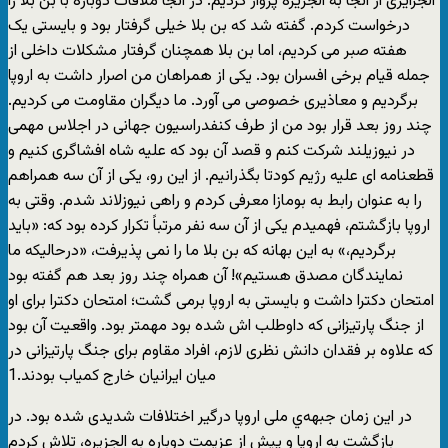
الجزایری از آنجا به الجزیره پرواز کردیم. در آنجا ملاقات دوباره با بن بلا را
درخواست کردم. گفته شد که بن بلا خیلی گرفتار بود و بایستی یک
هفته صبر می کردیم، اما بن بلا همچنان گرفتار مشکلات داخلی از
جمله قیام برخی افسران بود. یکی از همراهان من اصرار داشت به اروپا
برگردیم و معاذیری خصوصی می آورد. ما دیگران مقاومت می کردیم.
چند روز بعد قرار بود من از طرف کنفدراسیون جهانی در اجلاس مهمی
در نیوزیلند شرکت کنم و قصد آن بود که علیه شاه افشاگری کنیم و
قطعنامه ای علیه رژیم کودتا بگذرانیم. از این رو، یکی از آن سه همراهم
را به عنوان رابط به بومازا معرفی کردم و راهی نیوزلاند شدم. وقتی به
اروپا بازگشتم، فهمیدم یکی از آن سه نفر مرتباً تکرار کرده بود که: «باید
برگردیم،» به این بهانه که بن بلا ما را نمی پذیرفت، «درحالیکه ما
نمایندگان مصدق هستیم»! آن همراه چند روز بعد هم گفته بود
امتحان دکترا داشت و بایستی به اروپا برمی گشت؛ امتحان دکترا برای او
از جنگ پارتیزانی که داوطلب اش شده بود مهمتر بود. واقعیت آن بود
که علاوه بر فقدان دانش نظری لازم، افراد مقاوم برای جنگ پارتیزانی در
میان ایرانیان خارج کمیاب بودند.1
در این زمان جبهه‌ي ملی اروپا درگیر اختلافات شدیدی شده بود. در
بازگشت به اروپا و پیش از عزیمت دوباره به الجزیره، تلاش کردم