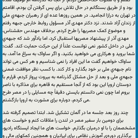
گفتم و با سکوت خداحافظی کردم. از آنجا که گذرنامه ام توقیف شده
بود و از طریق بستگانم در حال تلاش برای پس گرفتن آن بودم، اقامتم
در تهران به درازا انجامید. در همین روزها عده ای از رهبران جبهه‌ي ملی
از زندان آزاد شدند. نزد دکتر مهدی آذر مسؤول روابط خارجی جبهه رفتم
و موضوع کمک مصریها را طرح کردم. برخلاف مهندس حقشناس،
مهدی آذر از پیشنهاد مصریها استقبال کرد، اما یادآور شد که جبهه‌ي
ملی در داخل کشور نمی توانست علناً از این حرکت حمایت کند. گفت:
شما بروید و هرکاری می خواهید بکنید، و اگر ساواک به سراغ ما آمد، به
ساواک خواهیم گفت ما این افراد را نمی شناسیم و هر کس می تواند
نام جبهه‌ي ملی بر خود بگذارد و کار کند. با کسب نظر موافقت ضمنی
جبهه‌ي ملی و بعد از حل مشکل گذرنامه به بیروت پرواز کردم، قرارم با
دوستان اروپا این بود که از آنجا مستقیم به قاهره برای مذاکره با ناصر
بروم اما چون نمی دانستم بایستی دقیقاً چه مسایلی را در مصر طرح
می کردم، دوباره برای مشورت به اروپا بازگشتم.
چند روز بعد جلسه ما در آلمان تشکیل شد. ابتدا تصمیم گرفته شد
برای دومین بار سفیر مصر در لندن را ملاقات کنم و خواست های
مشخصمان را با او درمیان بگذارم. خواست های ما ایجاد ایستگاه رادیو،
برگذاری دوره‌ي آموزش نظامی برای ایرانیان و همچنین کمکهای مالی و