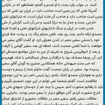
کنند. در جواب وارد بحث با او شدم و گفتم: همانطور که در تکزاس
آمریکا نفتی که زیر زمین است صاحب دارد، در ایران نیز نفتی که زیر
زمین است صاحب دارد و صاحب آن ملت ایران است، نه شرکتهای نفتی
خارجی. بحث و جدل ما به درازا کشید و من آن شب گزارشی از ملی
شدن نفت در ایران و سنگ اندازیهای شرکتهای نفتی و کودتا علیه
مصدق ارائه دادم. چند روز بعد، تلفن منزلم زنگ زد، و پشت خط فردی
خود را منشی سفیر مصر در لندن معرفی کرد. او گفت: آقای سفیر می
خواهند با شما تلفنی صحبت کنند. لحظه ای بعد سفیر گوشی را گرفت
و بعد از احوالپرسی شروع به تعریف از من به دلیل مواضع مصدقی ام
کرد. آن روزها مصادف بود با درافتادن جمال عبدالناصر با شاه. فهمیدم
که خبر بحث میهمانی خانه همکلاسی مصری به گوش آقای سفیر
رسیده بود. سفیر در پایان صحبت گفت مایلم شما را ببینم و دوست
دارم به هواداران مصدق کمک بکنم، زیرا رئیس ناصر نیز به این موضوع
علاقمند است. گفتم شخصا نمی توانم در این مورد تصمیم بگیرم و
باید با رفقایم مشورت کنم. سپس با چند نفر از دوستان جبهه‌ي ملی در
خارج مشورت کردم. آنان موافق دیدار با سفیر مصر بودند. بنابراین، به
ملاقات سفیر رفتم. سفیر مصر در ملاقات حضوری از اشتیاق جمال
عبدالناصر برای کمک به مصدقیها سخن گفت و اشاره کرد که: رئیس