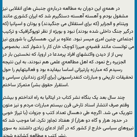
در همه‌ي این دوران به مطالعه درباره‌ي جنبش های انقلابی نیز
مشغول بودم و آهسته آهسته دستگیرم شد که ایران کشوری مانند
ویتنام و الجزایر (که برای استقلال می جنگیدند) و یونان و اسپانیا (که
درگیر جنگ داخلی شده بودند) نبود و بویژه از نظر توپوگرافیک و ترکیب
اجتماعی چنین امری میسر نبود. علاوه بر این، همسایگی با شوروی نیز
می توانست مانند قضیه‌ي میرزا کوچک خان کار را دشوار کند. بخصوص
پس از از دیدن واکنشهای افراد پرمدعا در اروپا، که نخستین بار در
الجزیره رخ نمود، که اهل مطالعه‌ي علمی هم نبودند، به این نتیجه
رسیدم که مبارزه پارتیزانی اساسا بیفایده بود و فعالیتهایم را حول
تحقیقات تاریخی و مبارزات کنفدراسیونی (برای آزادی زندانیان سیاسی و
استقرار حقوق بشر) متمرکز ساختم.
چند سال بعد یک بنگاه نشر کتاب در ایتالیا به راه انداختم و بیشتر
وقتم صرف انتشار اسناد تارخی قرن بیستم مبارزات مردم و نیز متون
تئوریک می شد. اگرچه طی دهسال تعداد کتب و جزوات (با تیراژ خوبی
در حدود هزار و گاه دو هزار) از هفتاد تجاوز نکرد، اما موجب شد که
نیروهای سیاسی خارج از کشور که در آغاز ادعای زیادی داشتند به سوی
نشر کتب و مطالعه کشانده شوند.