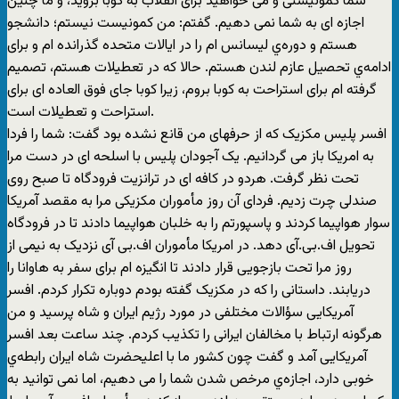
شما کمونیستی و می خواهید برای انقلاب به کوبا بروید، و ما چنین
اجازه ای به شما نمی دهیم. گفتم: من کمونیست نیستم؛ دانشجو
هستم و دوره‌ي لیسانس ام را در ایالات متحده گذرانده ام و برای
ادامه‌ي تحصیل عازم لندن هستم. حالا که در تعطیلات هستم، تصمیم
گرفته ام برای استراحت به کوبا بروم، زیرا کوبا جای فوق العاده ای برای
استراحت و تعطیلات است.
افسر پلیس مکزیک که از حرفهای من قانع نشده بود گفت: شما را فردا
به امریکا باز می گردانیم. یک آجودان پلیس با اسلحه ای در دست مرا
تحت نظر گرفت. هردو در کافه ای در ترانزیت فرودگاه تا صبح روی
صندلی چرت زدیم. فردای آن روز مأموران مکزیکی مرا به مقصد آمریکا
سوار هواپیما کردند و پاسپورتم را به خلبان هواپیما دادند تا در فرودگاه
تحویل اف.بی.آی دهد. در امریکا مأموران اف.بی آی نزدیک به نیمی از
روز مرا تحت بازجویی قرار دادند تا انگیزه ام برای سفر به هاوانا را
دریابند. داستانی را که در مکزیک گفته بودم دوباره تکرار کردم. افسر
آمریکایی سؤالات مختلفی در مورد رژیم ایران و شاه پرسید و من
هرگونه ارتباط با مخالفان ایرانی را تکذیب کردم. چند ساعت بعد افسر
آمریکایی آمد و گفت چون کشور ما با اعلیحضرت شاه ایران رابطه‌ي
خوبی دارد، اجازه‌ي مرخص شدن شما را می دهیم، اما نمی توانید به