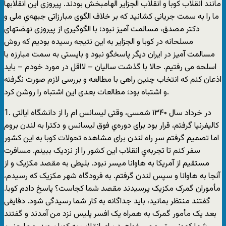
مانند انقلاب کوبا و انقلاب الجزایر الهامبخش بودند. پیروزی این انقلابها
ما را به سمت جریانی کشانید که بر خلاف الگوی مبارزاتی جبهه‌ي ملی و
دکتر مصدق، مسالمت آمیز نبود؛ با الگوگیری از پیروزی نهضتهای
مسلحانه در کوبا و الجزایر به این نتیجه رسیده بودیم که روش
مسالمت آمیز در ایران دیگر پاسخگو نبود و بایستی به سمت مبارزه با
اسلحه می رفتیم. حالا با گذشت سالیان – لااقل در مورد خودم – باید
اذعان کنم که انتخاب چنین راهی با مطالعه و بررسی لازم صورت نگرفته
و اشتباه بود؛ مطالعات بعدی این اشتباه را روشن کرد.
1. در خرداد سال ۱۳۴۰ شمسی، وقتی لیسانس ام را از دانشگاه ایالتی
کالیفرنیا گرفتم، قرار بود برای دوره‌ي فوق لیسانس و دکترا به لندن بروم
اما تصمیم گرفتم سرِ راه لندن برای مشاهده تحولات کوبا به این کشور
سفر کنم تا تجربه‌ي انقلاب این کشور را از نزدیک ببینم. مسافرت
مستقیم از آمریکا به هاوانا میسر نبود. بلیطی به مقصد مکزیک و از
آنجا به هاوانا و سپس لندن گرفتم. به فرودگاه شهر مکزیک که رسیدم،
مأموران گمرک مکزیک پرسیدند مقصد شما کجاست؟ پاسخ دادم کوبا.
گفتند منتظر بمانید، باید جداگانه به کار شما رسیدگی شود. دقایقی
بعد یک مأمور گمرک به همراه یک افسر پلیس نزد من آمدند و گفتند