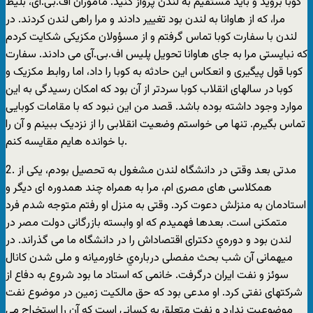
کوبا بروید و باید مستقیم به لندن پرواز کنید. مأموران اف.بی.آی، بلیط
مرا، که از هاوانا به لندن بود تغییر دادند و مرا راهی لندن کردند. در
لندن با سفارت کوبا تماس گرفتم و از مسؤولان مکزیکی شکایت کردم
که نبایستی مرا به جای هاوانا تحویل پلیس اف.بی.آی می دادند. سفارت
کوبا قول پیگیری و انعکاس این حادثه به کوبا را داد، اما روابط مکزیک و
کوبا در سالهای انقلاب کوبا سردتر از آن بود که امکان رسیدگی به این
موارد وجود داشته بوده باشد. قصد من این نبود که با مقامات کوبایی
تماس بگیرم. تنها می خواستم وضعیت انقلابی را از نزدیک ببینم و آن را
با خوانده هایم مقایسه کنم.
2. مدتی بعد وقتی در دانشگاه لندن مشغول به تحصیل بودم، یکی از
همکلاسی های مصری ام، مرا به همراه چند همدوره ای دیگر و
استادمان به منزلش دعوت کرد. وقتی به منزل او رفتم متوجه شدم فرد
متمکنی است. بعدها فهمیدم که او وابسته بازرگانی دولت مصر در
لندن بود و دوره‌ي دکترای اقتصاداش را در دانشگاه ما می گذراند. در
میهمانی آن شب بحث مفصلی درباره‌ي خاورمیانه و ملی شدن کانال
سوئز و نفت ایران درگرفت. خانمی که استاد ما بود شروع به دفاع از
شرکتهای نفتی کرد. او مدعی بود که حق مالکیت زمین در موضوع نفت
موضوعیت ندارد و نفت متعلق به کسانی است که آن را استخراج می