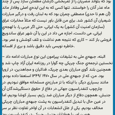
بود که بتواند مصریان را از ثمربخشی کارشان مطمئن سازد پس از چند
ماه عذر آنان را خواستند. تنها کسی که به این ایده‌ي اصلی وفادار ماند
(آن هم تا حدی) مصطفی چمران بود که به لبنان رفت و درگیر مبارزات
شیعیان آن کشور شد. برای من قابل باور نیست که مثلاً مخابرات عراق
(سازمان امنیت آن کشور) به یک ایرانی، حتی اگر عربی را، با لهجه‌ي
ایرانی، می دانست، اجازه می داد در این یا آن شهر عراق ساندویچ
فروشی باز کند – کاری که نتیجه هم نداشت و تلف کوشش و عمر بود.
خاطره نویسی باید دقیق باشد و بری از افسانه.
البته، جبهه‌ي ملی به تبلیغات پیرامون این نوع مبارزات ادامه داد –
نخستین ترجمه‌ي جنگ چریکی چه گوارا در روزنامه ایران آزاد چاپ شد و
همچنین بلند گوی مبارزان بعدی چریک، فدائیان و مجاهدین، در اروپا
بود. من، که از جبهه‌ي ملی در سال ۱۹۷۰ /۱۳۴۹ استعفا داده بودم،
مانند بسیاری دیگر، با اینکه با تز مبارزه‌ي مسلحانه موافق نبودیم، در
چارچوب کنفدراسیون جهانی در دفاع از حقوق دستگیرشدگان آن
جنبش، همچون دفاع از دیگر مبارزان ضد رژیم، بسیار کوشا بودیم، اما
در عین حال با تبدیل کنفدراسیون به پشت جبهه‌ي مبارزان چریکی
مخالف بودیم. یکی از علل انشعابات در آن اواخر تفاوت نظر بر سر
همین امر با هواداران جنبش چریکی در کنفدراسیون بود.