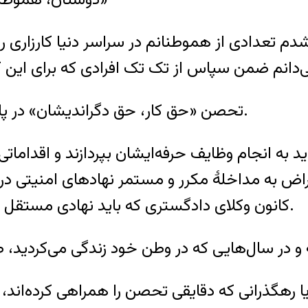
لع شدم تعدادی از هموطنانم در سراسر دنیا کارزار
۱- تحصن «حق کار، حق دگراندیشان» در پاسخ به محرومیت منتقدان از حق کار می‌باشد‌.
تراض به مداخلهٔ مکرر و مستمر نهادهای امنیتی د
کانون وکلای دادگستری که باید نهادی مستقل باشد، دست به تحصن در مقابل کانون وکلا زده‌ام.