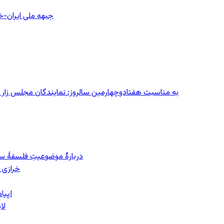
جبهه ملی ایران-خا
به مناسبت هفتادوچهارمین سالروز: نمایندگان مجلس زار می‌زدند/ تهران در آتش؛ ۳۰ تیر
دربارهٔ موضوعیتِ فلسفهٔ سی
خرازی 
پیام روشن پزشکیان در گفت‌و‌گوی تصویری با مرد نامرئی: من هستم!
لا