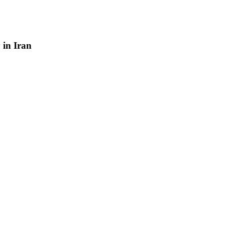
y
in
Iran