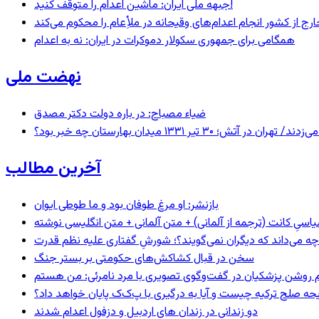
جبهه ملی ایران: ماشین اعدام را متوقف کنید!
رج از کشور انجام اعدام‌های وقیحانه در ملأِعام را محکوم می‌کند
همگامی برای جمهوری سکولار دموکرات در ایران: نه به اعدام
نهضت ملی
ضیاء مصباح: در باره دولت دکتر مصدق
 ۱۳۳۱ میدان بهارستان چه خبر بود؟
آخرین مطالب
بازنشر: او مرغ طوفان بود و ما طوطی ایوان
اسیِ کانت (ترجمه از آلمانی) + متن آلمانی + متن انگلیسی نوشته
چه می‌داند که دیگران نمی‌گویند؟؛ شورشِ گفتاری علیه نظم قدرت
سخن در قبال کشاکش‌های حکومتی بر بستر جنگ
یحه صلح ترکیه چیست و آیا به درگیری با پ‌ک‌ک پایان خواهد داد؟
دو زندانی در زندان های اردبیل و دزفول اعدام شدند