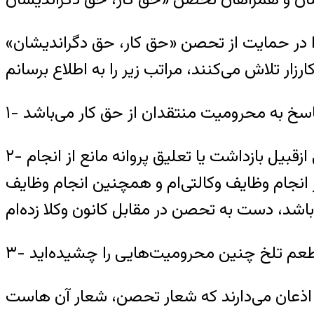
ی را در حمایت از تحصن «حق کار، حق دگراندیشان»
۲- از آنجا که وکلا باید بتوانند بدون ترس و تهدید به انجام وظایف حرفه‌ایشان بپردازند و اقداماتی ازقبیل بازداشت یا تعلیق پروانه مانع از انجام
ر انجام وظایف وکالتی‌ام و همچنین انجام وظایف