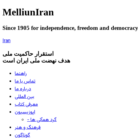
Melliun
Iran
Since 1905 for
independence
,
freedom
and
democrac
Iran
استقرار
حاکميت ملی
هدف نهضت ملی ایران است
راهنما
تماس با ما
درباره ما
بین المللی
معرفی کتاب
اپوزیسیون
- گرد همآئی ها
فرهنگ و هنر
گوناگون