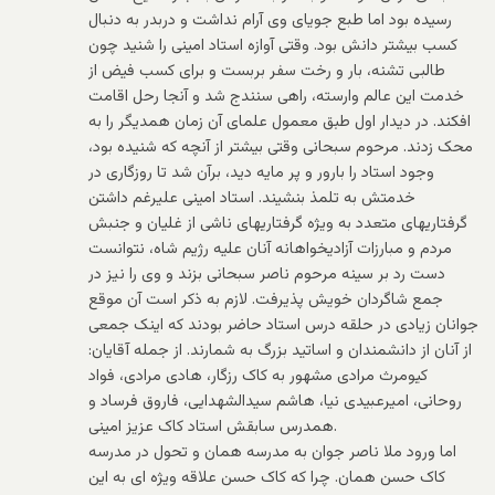
رسیده بود اما طبع جویای وی آرام نداشت و دربدر به دنبال
کسب بیشتر دانش بود. وقتی آوازه استاد امینی را شنید چون
طالبی تشنه، بار و رخت سفر بربست و برای کسب فیض از
خدمت این عالم وارسته، راهی سنندج شد و آنجا رحل اقامت
افکند. در دیدار اول طبق معمول علمای آن زمان همدیگر را به
محک زدند. مرحوم سبحانی وقتی بیشتر از آنچه که شنیده بود،
وجود استاد را بارور و پر مایه دید، برآن شد تا روزگاری در
خدمتش به تلمذ بنشیند. استاد امینی علیرغم داشتن
گرفتاریهای متعدد به ویژه گرفتاریهای ناشی از غلیان و جنبش
مردم و مبارزات آزادیخواهانه آنان علیه رژیم شاه، نتوانست
دست رد بر سینه مرحوم ناصر سبحانی بزند و وی را نیز در
جمع شاگردان خویش پذیرفت. لازم به ذکر است آن موقع
جوانان زیادی در حلقه درس استاد حاضر بودند که اینک جمعی
از آنان از دانشمندان و اساتید بزرگ به شمارند. از جمله آقایان:
کیومرث مرادی مشهور به کاک رزگار، هادی مرادی، فواد
روحانی، امیرعبیدی نیا، هاشم سیدالشهدایی، فاروق فرساد و
همدرس سابقش استاد کاک عزیز امینی.
اما ورود ملا ناصر جوان به مدرسه همان و تحول در مدرسه
کاک حسن همان. چرا که کاک حسن علاقه ویژه ای به این