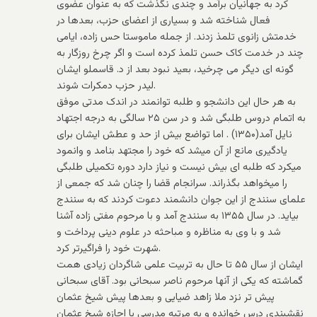
کرد به جهانیان برآمد و چندی نگذشت که به عنوان عضوی
فعال شناخته شد و بسیاری از اعضای حزب، بعدها در
خدمتش زانوی تلمذ زدند. از جمله ماموستا حس زاده، ایامی
چند در خدمت کاک حسن تلمذ کرده است و اگر چرخ روزگار به
گونه ای دیگر می چرخید، بعید نبود بعد از د. قاسملو ایشان
لیدر حزب دمکرات شوند.
به هر حال این دانشجو و طلبه توانمند در اندک مدتی موفق
به اتمام دروس طلبگی شد و در سن ۲۵ سالگی به درجه اجتهاد
نایل آمد(۱۳۵۰) . اما تواضع بیش از حد و عطش ایشان برای
یادگیری مانع از آن میشد که خود را مجتهد بنامد و وانمود
میکرد که طلبه ای بیش نیست و نیاز دارد دوره تکمیلی طلبگی
را میخواهد بگذراند. سرانجام قضا را چنان شد که جمعی از
علمای سنندج از این جوان دانشمند دعوت کردند که به سنندج
بیاید. در سال ۱۳۵۵ به سنندج آمد و با مرحوم مفتی زاده آشنا
شد و با وی به مناظره و مباحثه در علوم دینی پرداخت و
شهرت خود را فراگیرتر کرد.
ایشان از سال ۵۵ تا حال به تربیت علمی شاگردان زیادی همت
گماشته که یکی از آنها مرحوم ناصر سبحانی بود. آقای سبحانی
پیش تر نزد ملا زاهد ضیایی و بعدها پیش شیخ عثمان
نقشبندی درس خوانده و به مرتبه مدرسی با اجازه شیخ عثمان