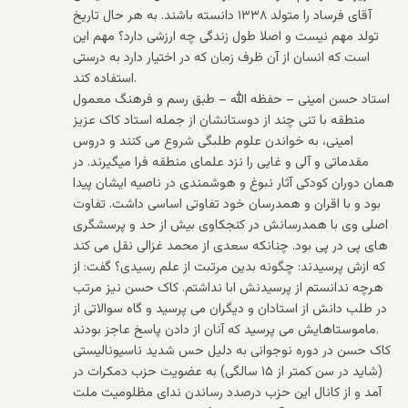
آقای فرساد را متولد ۱۳۳۸ دانسته باشند. به هر حال تاریخ
تولد مهم نیست و اصلا طول زندگی چه ارزشی دارد؟ مهم این
است که انسان از آن ظرف زمان که در اختیار دارد به درستی
استفاده کند.
استاد حسن امینی – حفظه الله – طبق رسم و فرهنگ معمول
منطقه با تنی چند از دوستانشان از جمله استاد کاک عزیز
امینی، به خواندن علوم طلبگی شروع می کنند و دروس
مقدماتی و آلی و غایی را نزد علمای منطقه فرا میگیرند. در
همان دوران کودکی آثار نبوغ و هوشمندی در ناصیه ایشان پیدا
بود و با اقران و همدرسان خود تفاوتی اساسی داشت. تفاوت
اصلی وی با همدرسانش در کنجکاوی بیش از حد و پرسشگری
های پی در پی بود. چنانکه سعدی از محمد غزالی نقل می کند
که ازش پرسیدند: چگونه بدین مرتبت از علم رسیدی؟ گفت: از
هرچه ندانستم از پرسیدنش ابا نداشتم. کاک حسن نیز مرتب
در طلب دانش از استادان و دیگران می پرسید و گاه سوالاتی از
ماموستاهایش می پرسید که آنان از دادن پاسخ عاجز بودند.
کاک حسن در دوره نوجوانی به دلیل حس شدید ناسیونالیستی
(شاید در سن کمتر از ۱۵ سالگی) به عضویت حزب دمکرات در
آمد و از کانال این حزب درصدد رساندن ندای مظلومیت ملت