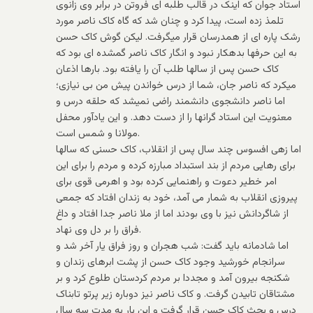
استاد جوان که اینک در قالب طلبه ای فروتن در برابر وی زانوی
تلمذ زده است، پیدا کرد و چنان شد که گاه کاک ناصر مورد
رشک پاره ای از همدرسان قرار میگرفت. لیکن گوش کاک حسن
به این حرفها بدهکار نبود و انگار کاک ناصر گمشده ای بود که
کاک حسن پس از سالها طلب آن را یافته بود. بارها اذعان
میکرد که ناصر جان، شما از درس خواندن پیش من بی نیازی؛
اما ناصر دانشجوی دانشمند راضی نمیشد که حلقه درس و
معنویت این استاد گرانها را از دست دهد. و این یادآور محفل
مولانا و شمس است.
اما زهی افسوس چند سال پس از انقلاب، کاک حسنی که سالها
برای رهایی مردم از بند استبداد مبارزه کرده و مردم را برای این
امر خطیر دعوت و راهنمایی کرده بود و اهرمی قوی برای
پیروزی انقلاب به شمار می آمد، خود به زندان افتاد که جمعی
از شاگردانش نیز با وی بودند اما از ملا ناصر جدا افتاد و داغ
فراق را بر دل وی نهاد.
اما شادمانه باید گفت: شب هجران و روز فراق یار آخر شد و
سرانجام خورشید وجود کاک حسن از پشت ابرهای زندان و
شکنجه بیرون آمد و مجددا بر مردم کردستان طلوع کرد و بر
مشتاقان تابیدن گرفت. و کاک ناصر نیز دوباره زیر پرتو تابناک
درس و بحث کاک حسن قرار گرفت و این بار به مدت سه سال