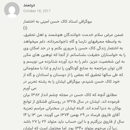
دردمند
October 18, 2017
بیوگرافی استاد کاک حسن امینی به اختصار
(۱)
ضمن عرض سلام خدمت خوانندگان هوشمند و اهل تحقیق،
به واسطه معرفیهای نارسا و گاه ناجوانمردانه، دلم میخواهد
به اختصار زندگی کاک حسن را مروری بکنم و در حد امکان وی
را به خواستاران حقیقت بشناسانم. از آنجا که توهین های مکرر
به این شخصیت عزیز، دلم را به درد آورده شتابزده می نویسم و
الان توان مراجعه به منابع گوناگون را ندارم و لذا با معلوماتی
که طی سالها تحقیق که بعضی را از دوستان و استادان و گاه از
خود کاک حسن شنیدم، بیوگرافی ایشان را به رشته تحریر در
می آورم:
مطابق آنچه که کاک حسن در مجله چشم انداز ۱۳۸۲ بیان
فرموده اند، ایشان در سال ۱۳۲۵ در روستای قشلاق از توابع
بوکان به دنیا آمده اند. البته ایشان در سخنرانی مراسم تعزیه
آقای فاروق فرساد در ۲۹ بهمن ۱۳۷۴ می گویند: من ۱۳ یا ۱۴
سال از فاروق بزرگترم و با این حساب باید متولد ۲۶ یا ۲۷ باشد
زیرا آن مرحوم متولد ۱۳۴۰ بود. اما محتمل است که ایشان