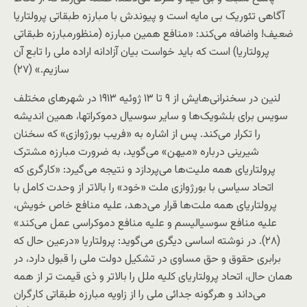
آگاهی تئوريک بی مايه است و پيوندش با مبارزه طبقاتی پرولتاريا
ضعيف! واضافه می‌کند: «منافع همين مبارزه (منظورمبارزه طبقاتی
پرولتاريا) است که بايد خواست بيان آزادانه اراده ملی را تابع آن
سازيم.» (۲۷)
لنين در سخنرانی‌هايش از ۹ تا ۱۳ ژوئيه ۱۹۱۳ در شهرهای مختلف
سويس برای بلشويک‌ها و ساير سوسيال دموکراتها، همين انديشه
را تکرار می‌کند. پس از اشاره به «فريب بورژوازی» که سخنان
شيرينی درباره «ميهن» می‌گويد، به ضرورت مبارزه مشترک
پرولتاريای همه مليت‌ها می‌پردازد و نتيجه می‌گيرد: «کارگری که
اتحاد سياسی با بورژوازی ملت «خود» را بالاتر از وحدت کامل با
پرولتاريای همه ملت‌ها قرار می‌دهد، عليه منافع خاص خويش،
عليه منافع سوسياليسم و عليه منافع دموکراسی عمل می‌کند»
(۲۸). در نوشته اساسی ديگری می‌گويد: پرولتاريا «درعين حال که
برابری حقوق و حق مساوی در تشکيل دولت ملی را قبول دارد، در
همان حال، اتحاد پرولتاريای کليه ملل را بالاتر و ذی قيمت تر از همه
می‌داند و هرگونه جدائی ملی را از زاويه مبارزه طبقاتی کارگران