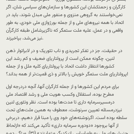
کارگران و زحمتکشان اين کشورها و سازمان‌های سياسی شان، اگر
نمی‌خواستند به گروهی منزوی و منفور ملی مبدل شوند، بايد در
اتحاد با همه نيروهای ملی و از جمله بورژوازی ملی خودی، به طور
واقعی و در عمل، عليه ملت ستمگر که ناگزيرشامل طبقه کارگرآن
نيز می‌شد، بپاخيزند.
در حقيقت، جز در تفکر تجريدی و ناب تئوريک و در لابراتوار ذهن
لنين، چگونه ممکن است از پرولتاريای ضعيف و کم رشد اين
کشورها انتظار داشت اتحاد با پرولتاريای کليه ملل و از جمله
پرولتاريای ملت ستمگر خويش را بالاتر و ذی قميت‌تر از همه بداند؟!
برای مردم اين کشورها و از جمله کارگران آنها، آنچه دردرجه اول
مطرح بوده، استقلال وکسب هويت ملی و رشد اقتصاد ملی
درمسيرسرمايه داری تا مدت‌ها بوده است. نظر وتئوری لنين
نيزدرمسئله تعيين سرنوشت، معطوف به همين ملت‌های تحت
سلطه بوده است. اگرنوشته‌های خود وی را مبنا قرار دهيم، دربرخی
از آنها بروجود «دودوره سرمايه داری» تأکيد می‌کند که «ازلحاظ
جنبش‌های ملی به طوراساسی ازيکديگر متمايزند» (۳۱). ويژگی دوره