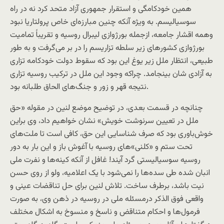
همين خودکامگی و استقرار جمهوری آزاد متحد کرد نه در راه
سوسياليسم. به‌ ويژه آنکه چنین مبارزه‌ای خاص پرولتاريا نبود
وهمه اقشار جامعه، ازجمله بورژوازی ليبرال روسيه و تقريباً تماميت
بورژوازی کشورهای زير سلطه تزاریسم را در بر می‌گرفت و به طور
طبيعی، انتظار ملل زیر یوغ اين بود که سقوط دولت خودکامه تزاری
به آزادی شان بینجامد. چراکه وجود اين ملل در ترکيب روسيه تزاری
نتيجه قهر و زور و جنگ‌های الحاق طلبانه بود.
چنانچه در قسمت بعدی، در توضيح موضع لنين در مقوله «حق
ملل در تعيين سرنوشت خويش» نشان خواهيم داد، وی براين
خوش‌باوری بود که صرف شناسايی اين حق، کافی است تا ملت‌های
تحت ستم و «کلنی»‌های روسيه با آغوش باز و اين بار به دور
روسيه سوسياليستی گرد آيند! غافل از آنکه کينه‌ها و نفرت ملی
انبان شده طی سده‌ها را نمی‌شود با يک اعلاميه، ولو از روی حسن
نيت باشد، برطرف ساخت. تلاش لنين برای حل تناقضات عينی و
واقعی فوق الذکر درمسئله ملی در روسيه در ذهن وی، به صورت
فرمول‌ها و احکام متناقض و ناسخ و منسوخ به اشکال مختلف