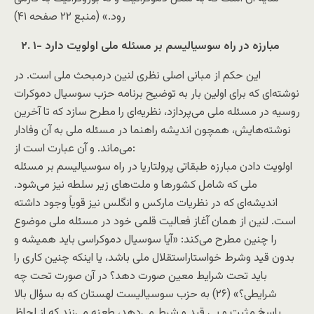
رود.» (منبع ۲۲ صفحه ۴۱)
۲. ۱- مبارزه در راه سوسياليسم بر مسئله ملی اولويت دارد
این حکم از مبانی اصلی نظری لنين درمبحث ملی است. در
نوشته‌ای که برای اولين بار به توضيح برنامه حزب سوسيال دموکرات
روسيه در مسئله ملی می‌پردازد، نظريه‌ای را مطرح سازد که تا آخرين
نوشته‌هايش، همچون انديشه راهنما در مسئله ملی به آن وفادار
می‌ماند. و آن عبارت است از:
اولويت دادن مبارزه طبقاتی پرولتاريا در راه سوسياليسم بر مسئله
ملی که شامل کشورها و ملت‌های زير سلطه نيز می‌شود.
انديشه‌ای که در نظريات مارکس و انگلس نيز قوياً وجود داشته
است. لنين از همان آغاز فعاليت قلمی خود در مسئله ملی موضوع
را چنين مطرح می‌کند: «آيا سوسيال دموکراسی بايد هميشه و
بدون قيد وشرط خواستاراستقلال ملی باشد، يا اينکه چنين کاری را
بايد تحت شرايط معين صورت دهد؟ در آن صورت تحت چه
شرايطی؟» (۲۶) به حزب سوسياليست لهستان که به سؤال بالا
پاسخ مثبت و بی قيد و شرط می‌دهد، طعنه می‌زند که از لحاظ