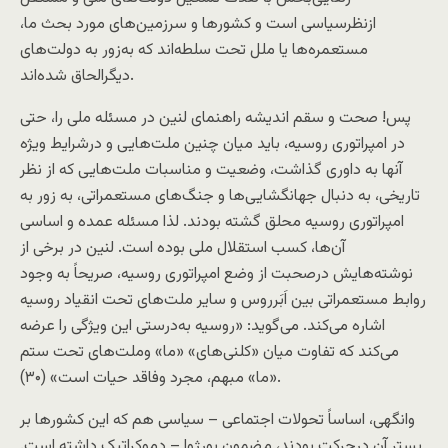
ازنظرسياسی است و کشورها و سرزمين‌های مورد بحث ما،
مستعمره‌ها يا ملل تحت سلطه‌اند که به‌زور به دولت‌های
ديگرالحاق شده‌اند.
پس! صحت و سقم انديشه راهنمای لنين در مسئله ملی را، حتی
در امپراتوری روسيه، بايد ميان چنين ملت‌هايی و درشرايط ويژه
آنها به داوری گذاشت، وضعیت و مناسبات ملت‌هايی که از نظر
تاريخی، به دنبال جهانگشايی‌ها و جنگ‌های مستعمراتی، به زور به
امپراتوری روسيه محلق گشته بودند. لذا مسئله عمده و اساسی
آن‌ها، کسب استقلال ملی بوده است. لنين در برخی از
نوشته‌هايش درصحبت از وضع امپراتوری روسيه، صريحاً به وجود
روابط مستعمراتی بين اَبَرروس و ساير ملت‌های تحت انقياد روسيه
اشاره می‌کند. می‌گويد: «روسيه به‌درستی اين ويژگی را عرضه
می‌کند که تفاوت ميان «کلنی‌های» «ما» وملت‌های تحت ستم
«ما» مبهم، مجرد وفاقد حيات است» (۳۰).
وانگهی، اساساً تحولات اجتماعی – سياسی هم که اين کشورها بر
بستر آن درحرکت بودند، مضمون بورژوا – دموکراتيک داشته است.