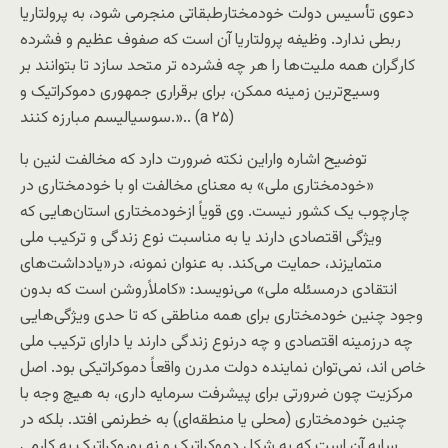
دعوی تأسيس دولت خودمختارطبقاتی منجرمی شود، به پرولتاريا
ربطی ندارد. وظيفه پرولتاريا آن است که صفوف عظيم و فشرده
کارگران همه مليت‌ها را هر چه فشرده تر متحد سازد تا بتوانند بر
وسيع‌ترين زمينه ممکن، برای برقراری جمهوری دموکراتيک و
سوسياليسم مبارزه کنند.».. (a ۲۵)
توضيح اشاره واراين نکته ضرورت دارد که مخالفت لنين با
«خودمختاری ملی» به معنای مخالفت او با خودمختاری در
چارچوب يک کشور نيست. وی قوياً ازخودمختاری استان‌هايی که
ويژگی اقتصادی دارند يا به مناسبت نوع زندگی و ترکيب ملی
متمايزند، حمايت می‌کند. به عنوان نمونه، در«يادداشت‌های
انتقادی درمسئله ملی» می‌نويسد: «کاملاًروشن است که بدون
وجود چنين خودمختاری برای همه مناطقی که تا حدی ويژگی‌هايی
چه درزمينه اقتصادی و چه درنوع زندگی دارند يا دارای ترکيب ملی
خاص اند، نمی‌توان نماينده دولت مدرن واقعاً دموکراتيکی بود. اصل
مرکزيت چون ضرورتی برای پيشرفت سرمايه داری، به هيچ وجه با
چنين خودمختاری (محلی يا منطقه‌ای) به خطرنمی افتد. بلکه در
سايه آن است که به شکل دموکراتيک و نه بوروکراتيک به کارمی