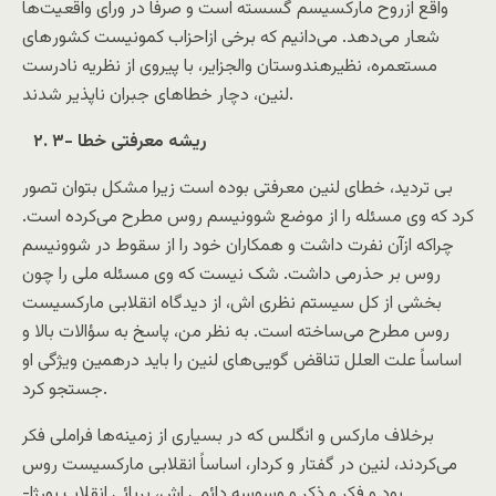
واقع ازروح مارکسيسم گسسته است و صرفاً در ورای واقعيت‌ها
شعار می‌دهد. می‌دانیم که برخی ازاحزاب کمونیست کشور‌های
مستعمره، نظیرهندوستان والجزایر، با پیروی از نظریه نادرست
لنین، دچار خطاهای جبران ناپذیر شدند.
۲. ۳- ريشه معرفتی خطا
بی ترديد، خطای لنين معرفتی بوده است زيرا مشکل بتوان تصور
کرد که وی مسئله را از موضع شوونيسم روس مطرح می‌کرده است.
چراکه ازآن نفرت داشت و همکاران خود را از سقوط در شوونيسم
روس بر حذرمی داشت. شک نيست که وی مسئله ملی را چون
بخشی از کل سيستم نظری اش، از ديدگاه انقلابی مارکسيست
روس مطرح می‌ساخته است. به نظر من، پاسخ به سؤالات بالا و
اساساً علت العلل تناقض گويی‌های لنين را بايد درهمين ويژگی او
جستجو کرد.
برخلاف مارکس و انگلس که در بسياری از زمينه‌ها فراملی فکر
می‌کردند، لنين در گفتار و کردار، اساساً انقلابی مارکسيست روس
بود و فکر و ذکر و وسوسه دائمی اش، برپائی انقلاب بورژا-