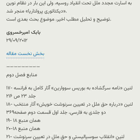
به اسارت مجدد ملل تحت انقياد روسيه، ولی این بار در نظام نوين
«ديکتاتوری پرولتاريا» منجر شد.
توضيح و تحليل مطلب اخير، موضوع بحث بعدی است.
بابک امیرخسروی
۲۹/۰۹/۲۰۱۲
بخش نخست مقاله
—————————
منابع فصل دوم
۱۷- لنین «نامه سرگشاده به بوريس سووارين» آثار کامل به فرانسه
جلد ۲۳ ص ۲۱۶
۱۸- لنین «درباره حق ملل در تعيين سرنوشت خويش» آثار منتخب
دو جلدی به فارسی، جلد اول قسمت دوم صفحه۳۶۹
۱۹- همان منبع ۱۸
۲۰-همان منبع ۱۸
۲۱- لنین «انقلاب سوسياليستی و حق ملل در تعيين سرنوشت