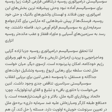
سوسیالیستی درامپراتوری روسیه درتناقض قرارمی گرفت زیرا روسیه
برای سوسیالیسم آماده نبود وحتی پپشرفته‌ ترين بخش‌های اين
امپراتوری، چون فنلاند و لهستان وکشورهای بالتيک و حتی خود
روسيه، فرسنگ‌ها از پیش شرط‌هایی که مارکس برای گذارجوامع
سرمايه‌داری به سوسياليسم الزام آورمی ديد، فاصله داشتند، چه
رسد به سرزمين‌های آسيايی و ماوراء قفقاز و عقب مانده‌تر روسيه
تزاری!
لذا تحقق سوسياليسم درامپراتوری روسيه جزبا اراده گرايی
وماجراجویی و پريدن ازمراحل تاريخی و مآلاً، توسل به قهر وبرقرای
رژیم خودکامه، امکان پذيرنبوده است. ازسوی ديگر، ميان خواست
ملل تحت سلطه برای رهايی ازيوغ روسيه وتشکيل دولت‌های
جداگانه و مستقل، با وسوسه ذهنی لنين برای برپايی انقلاب
سوسياليستی سرتاسری، تناقض جدی وجود داشت. لنين
می‌خواست با «تئوری بافی» و تبليغ و القای ايدئولوژيک، چون:
«اتحاد پرولتاريای کليه ملل، بالاتر و ذی قيمت‌ترازهمه» است، يا
«منافع طبقه کارگر ومبارزه‌اش علیه ضد سرمايه داری» بر«حق ملل
در تعيين سرنوشت خويش» اولويت دارد، مسئله را حل کند، آن هم