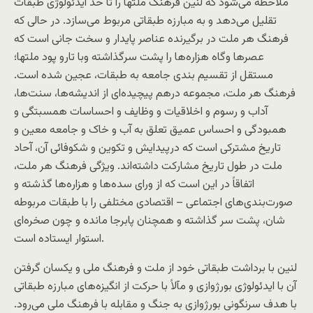
ملاحظه می‌شود که لنين فرهنگ ملتها را تا حد ايدئولوژی طبقات
تقليل می‌دهد و به مبارزه طبقاتی مربوط می‌سازد. در حالی که
فرهنگ هر ملت در برگيرنده عناصر پايدار و سخت جانی است که
عصرها وگاه هزاره‌ها را پشت سرگذاشته وبا تارو پود ملتها؛
مستقل از تقسيم بندی جامعه به طبقات، عجين شده است.
فرهنگ هر ملت، مجموعه درهم پيچيده‌ای از انديشه‌ها، سنت‌ها،
آداب و رسوم و اخلاقيات و وظايف و احساسات همسبتگی و
همبودگی و احساس عميق تعلق به آب و خاک و جامعه معين و
تاريخ مشترکی است که درپيدايش و تکوين و شکوفائی آن، آحاد
ملت در طول تاريخ مشارکت داشته‌اند. ويژگی فرهنگ هر ملت،
اتفاقاً در اين است که از ورای سده‌ها و هزاره‌ها گذشته و
صورت‌بندی‌های اجتماعی – اقتصادی مختلفی را با طبقات مربوطه
شان، پشت سر گذاشته و همچنان پابرجا مانده و چون صخره‌ای
استوار ايستاده است.
لنين با برداشت طبقاتی خود از ملت و فرهنگ ملی و يکسان گرفتن
آن با ايدئولوژی بورژوازی و مآلاً با حرکت از انگيزه‌های مبارزه طبقاتی
با هدف سرنگونی بورژوازی به جنگ و مقابله با فرهنگ ملی می‌رود.