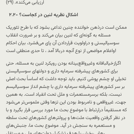
ارزيابی می‌کند». (۲۹)
۲.۲- اشکال نظريه لنين در کجاست؟
ممکن است درذهن خواننده چنين تداعی بشود که با طرح تئوريک
مسئله به گونه‌ای که لنین بیان می‌کند و بر ضرورت انقلاب
سوسياليستی و دراولويت قراردادن آن پای می‌فشرد، بيان احکام
واعلام مواضعی از نوع آنچه دربالا آمد ، تا حدی منطقی است!
اگرازخیالبافانه وغیرواقع‌بینانه بودن رویکرد لنين به مسئله، حتی
برای کشورهای پیشرفته سرمایه داری و دولتهای سوسیالیستی
تخیلی او چشم پوشی کنیم. بايد توجه داشت که اساساً بحث اصلی
بر سر کشورهای پيشرفته سرمايه داری با چشم انداز سوسياليسم
نيست، بلکه برسرمستعمرات و ملل تحت انقیاد است. به همين
جهت، غيرواقعی و نامربوط بودن اين تزها وقتی ملموس‌تر می‌شود
که مستقيماً درارتباط با موضوع بحث ما مورد بررسی قرار بگيرد و با
در نظر گرفتن واقعيت ملت‌ها و پرولتر‌های کشورهای تحت سلطه
و مستعمره به سنجش در آيد. موضوع بحث ما، جنبش‌های
رهايی‌بخش با هدف تشکيل دولت‌های ملی و مستقل