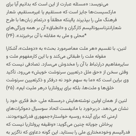
می‌نويسد: «مسئله عبارت از اين است که بدانيم آيا برای
مارکسيست‌ها جايز است که مستقيم يا غيرمستقيم، شعار
فرهنگ ملی را بپذيرند يااينکه مطلقاً و درتمام زبان‌ها با طرح
شعارانترناسيوناليسم کارگران و «انطباق» آن بر همه ويژگی‌های
محلی و ملی به مقابله با آن برخيزند». (۲۴)*
لنين، با تقسيم «هر ملت معاصرمورد بحث» به «دوملت»، آشکارا
مقوله ملت را طبقاتی می‌کند و با این کارمفهوم ملت و
سايرمفاهيم درارتباط با آن را مخدوش می‌سازد. تصادفی نيست که
وقتی سخن از «حق ملل درتعيين سرنوشت خويش» می‌رود، تأکيد
وی براين است که «ما به سهم خود نه درفکر و ذکرتعيين سرنوشت
خلق‌ها و ملت‌ها، بلکه برای پرولتاريا درهر مليت ايم». (۲۵)
لنين از همان اولين نوشته‌هايش درمسئله ملی، خط فکری خود را
نشان می‌دهد. دربرخورد با مانيفست اتحاد سوسيال دموکرات‌های
ارمنی که برای آينده روسيه خواستار«جمهوری فدراتيو»بودند،
پرخاش جويانه چنين می‌گويد: «وظيفه پرولتاريا نيست که
فدراليسم وخودمختاری ملی را بستايد. اين گونه دعاوی که ناگزير به