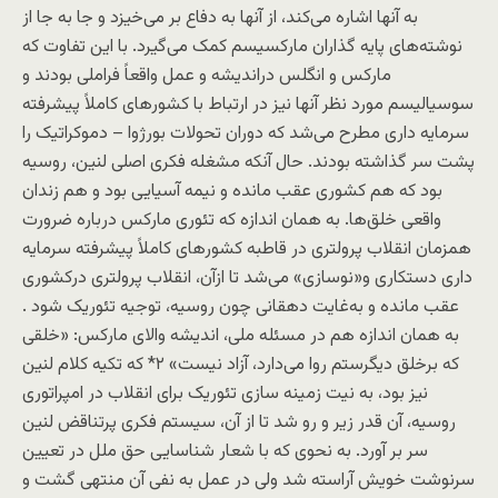
به آنها اشاره می‌کند، از آنها به دفاع بر می‌خيزد و جا به جا از
نوشته‌های پايه گذاران مارکسيسم کمک می‌گيرد. با اين تفاوت که
مارکس و انگلس درانديشه و عمل واقعاً فراملی بودند و
سوسياليسم مورد نظر آنها نيز در ارتباط با کشورهای کاملاً پيشرفته
سرمايه داری مطرح می‌شد که دوران تحولات بورژوا – دموکراتيک را
پشت سر گذاشته بودند. حال آنکه مشغله فکری اصلی لنين، روسيه
بود که هم کشوری عقب مانده و نيمه آسيايی بود و هم زندان
واقعی خلق‌ها. به همان اندازه که تئوری مارکس درباره ضرورت
همزمان انقلاب پرولتری در قاطبه کشورهای کاملاً پيشرفته سرمايه
داری دستکاری و«نوسازی» می‌شد تا ازآن، انقلاب پرولتری درکشوری
عقب مانده و به‌غايت دهقانی چون روسيه، توجيه تئوريک شود .
به همان اندازه هم در مسئله ملی، انديشه والای مارکس: «خلقی
که برخلق ديگرستم روا می‌دارد، آزاد نيست» ۲* که تکيه کلام لنين
نيز بود، به نيت زمينه سازی تئوريک برای انقلاب در امپراتوری
روسيه، آن قدر زير و رو شد تا از آن، سيستم فکری پرتناقض لنين
سر بر آورد. به نحوی که با شعار شناسايی حق ملل در تعيين
سرنوشت خويش آراسته شد ولی در عمل به نفی آن منتهی گشت و