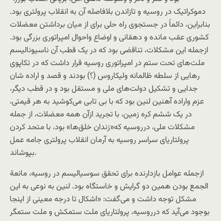
دموکراتيک در روسيه و تازاندن بلافاصله آن به انقلاب پرولتری بود.
بنابراين، دائماً در جستجوی راه حلی برای از ميان برداشتن معضلات
کشوری عقب مانده و دهقانی و اوضاع واحوال امپراتوری بزرگی بود.
ازجمله اين مشکلات، تناقضی بود که در يک قطب آن ناسيوناليسم
ملت‌های تحت ستم در امپراتوری روسيه قرار داشت که در تکاپوی
رهايی از سلطه ظالمانه وليکاروس (؟) بودند و قصد و اراده شان
جدايی و تشکيل دولت‌های ملی و مستقل بود و در قطب ديگر،
عزم واراده آهنين لنين بود که با بی تابی می‌کوشيد به هر قيمتی،
در يک ششم کره زمین، با تجريد ازآن همه معضلات، از جمله
مشکلات ملی، درروسيه که«زندان خلق‌ها» بود، با متحد کردن
پرولتاريای سراسر روسيه به آرمان انقلاب پرولتری جامه عمل
بپوشاند.
ازجمله عوامل بازدارنده برای تحقق سوسياليسم در روسيه، مانعة
الجمع بودن همين دو گرايش و خاستگاه بود. لنين به نوعی به اين
مشکل توجه داشت و می‌گفت: «اشکال تا درجه معينی از اينجا
بوجود می‌آيد که درروسيه، پرولتاريای ملت ستمکش و ملت ستمگر