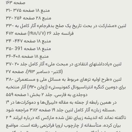
صفحه ۱۶۳
۳۱- منبع ۱۸ صفحه ۳۷۵
۳۲- منبع ۲۸ صفحه ۲۵۶
۳۳- لنین «مشارکت در بحث تاريخ يک صلح بدفرجام» آثار کامل به
فرانسه جلد ۲۶ (۱۹۱۸/۱/۷) صفحه ۴۷۲
۳۴ -منبع ۱۸ صفحه ۴۴۷
۳۵- منبع ۱۸ صفحه 391
۳۶-منبع ۱۸ صفحه ۴۰۸
۳۷- لنین «يادداشتهای انتقادی در مبحث ملی» آثار کامل جلد ۲۰
(اکتبر- دسامبر ۱۹۱۳)، صفحه ۲۷
۳۸- لنین «طرح اوليه تزهای مربوط به مسائل ملی و مستعمراتی
برای دومين کنگره انترناسيونال کمونيستی» (ژوئن ۱۹۲۰) آثار منتخبه
دوجلدی به فارسی. جلد ۲ بخش ۱ صفحه ۵۵۹
۱* در همين رابطه از جمله به مقاله «ليبرال‌ها و دموکرات‌ها در
مسئله زبان» آثار کامل لنین جلد ۱۹ صفحه ۳۸۲ مراجعه شود.
۲ * ناگفته نماند که انديشه زيبای نقل شده مارکس که درباره ايرلند
بيان کرده، متأسفانه از چارچوب اروپا فراترنمی رفته است. مواضع