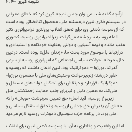
۲. ۴- نتيجه گيری
ازآنچه گفته شد، می‌توان چنين نتيجه گيری کرد که خطای معرفتی
در سيستم فکری لنين درمسئله ملی، محصول تناقضاتی بوده است
که ازوسوسه ذهنی وی برای تحقق انقلاب پرولتری درامپراتوری کثير
المله روسيه سرچشمه می‌گرفت. زيرا امپراتوری روسيه، کشوری
عقب مانده و نيمه آسيايی و دولتی به‌غايت خودکامه و استبدادی و
درارتباط با موضوع مورد بحث ما، «زندان ملل» بوده است. درعین
حال، مرحله تحولات سياسی اجتماعی که امپراتوری روسيه از سرمی
گذراند، بورژوا – دموکراتيک بود. لنين اذعان داشت که روسيه و
خاور دررشته زنجيرحوادث وجنبش‌های ملی با مضمون بورژوا-
دموکراتيک قراردارد و درتلاش برای تشکيل دولت‌های مستقل و
ملی‌اند. به همين دليل و نیزبرای جلب حمایت زحمتکشان ملل
زیریوغ روسیه، قيد اصل«حق تعيين سرنوشت خويش» را که
معنای آن پذيرش حق جدايی ازروسيه و تحقق استقلال سياسی و
ملی بود، در برنامه حزب سوسيال دموکرات روسیه لازم می‌ديد.
اما این واقعیت و وفاداری به آن، با وسوسه ذهنی لنین برای انقلاب