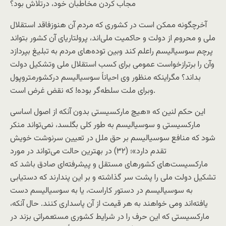
مجاب کردن مخاطبان خود، درتلاش بود؟
آخرچگونه ممکن است در کشوری که مردم آن هنوزفاقد استقلال
ملی و محروم از دولت و حاکميت ملی‌اند، پرولتاريای آن کشور بتواند
پرچم سوسياليسم راعلم کند وبين توده‌های مردم به تبليغ بپردازد
وآن را برترازخواست عمومی برای کسب استقلال ملی وتشکيل دولت
بداند؟ مگراينکه منظور وی احياناً سوسياليسم درکشورمتروپول
وبرای ملت سلطه‌گر بوده! که نقض غرض است.
اين حکم لنين که «هيچ مارکسيستی بدون آنکه از اصول اساسی
مارکسيستی و سوسياليسم به طور کلی بگلسد، نمی‌تواند منکر
شود که منافع سوسياليسم بر حق ملل در تعيين سرنوشت خويش
تقدم دارد»؛ (۳۲) در بهترين حالت می‌تواند در مورد
مارکسيست‌های کشورهای مستقل و پيشرفته‌ای صادق باشد که
تشکيل دولت ملی را پشت سر گذاشته و بر اين پندارند که دستيابی
به سوسياليسم در دستور کاراست، يا به سوسياليسم دست
يافته‌اند ومی خواهند به هر قيمت از آن پاسداری کنند. حال آنکه،
مارکسيستی که اين حرف را در شرايط کشوری مستعمراتی بزند در