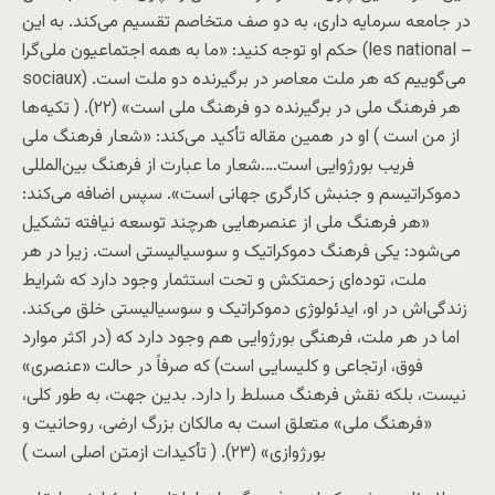
در جامعه سرمايه داری، به دو صف متخاصم تقسيم می‌کند. به اين
حکم او توجه کنيد: «ما به همه اجتماعيون ملی‌گرا (les national –
sociaux) می‌گوييم که هر ملت معاصر در برگيرنده دو ملت است.
هر فرهنگ ملی در برگيرنده دو فرهنگ ملی است» (۲۲). ( تکیه‌ها
از من است ) او در همين مقاله تأکيد می‌کند: «شعار فرهنگ ملی
فريب بورژوايی است….شعار ما عبارت از فرهنگ بين‌المللی
دموکراتيسم و جنبش کارگری جهانی است». سپس اضافه می‌کند:
«هر فرهنگ ملی از عنصرهايی هرچند توسعه نيافته تشکيل
می‌شود: يکی فرهنگ دموکراتيک و سوسياليستی است. زيرا در هر
ملت، توده‌ای زحمتکش و تحت استثمار وجود دارد که شرايط
زندگی‌اش در او، ايدئولوژی دموکراتيک و سوسياليستی خلق می‌کند.
اما در هر ملت، فرهنگی بورژوايی هم وجود دارد که (در اکثر موارد
فوق، ارتجاعی و کليسايی است) که صرفاً در حالت «عنصری»
نيست، بلکه نقش فرهنگ مسلط را دارد. بدين جهت، به طور کلی،
«فرهنگ ملی» متعلق است به مالکان بزرگ ارضی، روحانيت و
بورژوازی» (۲۳). ( تأکیدات ازمتن اصلی است )