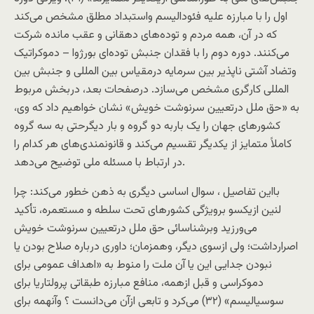
اول را با مبارزه عليه فئوداليسم واستبداد مطلق مشخص می‌کند
که در آن، همه مردم و توده‌های دهقانی و عقب مانده شرکت
می‌کنند. دوره دوم را با فقدان جنبش توده‌ای بورژوا – دموکراتيک
وتضاد آشتی ناپذير بين سرمايه درمقياس بين المللی و جنبش بين
المللی کارگری مشخص می‌سازد. درصفحات بعد، دربخش مربوط
به «حق ملل درتعيين سرنوشت خويش» نشان خواهيم داد که وی،
کشورهای جهان را يک باربه دو گروه و بار ديگرحتی به سه گروه
کاملاً متمايز از يکديگر تقسيم می‌کند و قانونمندی‌های هر کدام را
در ارتباط با مسئله ملی توضيح می‌دهد.
بااين تفاصيل ، سوال اساسی ديگری به ذهن خطور می‌کند: چرا
لنين ازیکسو برويژگی کشورهای تحت سلطه و مستعمره، تأکيد
می‌ورزید وبرشناسائی حق ملل درتعيين سرنوشت خويش
اصرارداشت؛ ولی ازسوی دیگر، وهمزمان؛ داوری درباره صلاح بودن يا
نبودن جدايی اين يا آن ملت را منوط به «اهداف عمومی برای
دموکراسی و قبل ازهمه، منافع مبارزه طبقاتی پرولتاريا برای
سوسياليسم» (۳۲) می‌کرد و تابعی ازآن می‌دانست ؟ وآنهمه برای