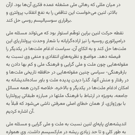
در ميان مللی که رهائی ملی مشغله عمده فکری آن‌ها بود. ازآن
بالاتر، لنین می‌خواست اين تناقض را به نفع انقلاب پرولتری و
برقراری سوسياليسم روسی حل کند.
نقطه حرکت لنين براين توهّم استوار بود که می‌تواند مسئله ملی
درامپراتوری روسیه را نیز اراده‌گرايانه با شعار وحدت پرولتاريای اين
ملت‌ها حل کند و به اتکای آن، سياست ادغام ملت‌ها در يکديگر را
فيصله دهد. مواضع و نظريه‌های انتقادی و منفی وی نسبت به
مقوله‌هايی چون ملت و ملی گرايی و فرهنگ ملی و کم بها دادن به
بارفرهنگی- سياسی چنين مقوله‌هايی در حافظه تاريخی ملت‌ها و
در رفتار و منش آنها، گذرا ديدن پديده ملت و باور ساده‌انديشانه به
امکان ادغام ملت‌ها در یکدیگر و بالاخره، خلاصه کردن همه مسائل
جامعه، به‌ويژه در ارتباط با فرهنگ ملتها در مبارزه طبقاتی پرولتاريا
با بورژوازی، از همان خطای اصلی معرفتی ناشی می‌شود که قبلاً به
آن اشاره کرديم.
انديشه‌های پايه‌ای لنين نسبت به ملت و ملی گرايی و مسئله ملی
به طور کلی و تا حد زيادی ريشه در مارکسيسم داشت. وی همواره