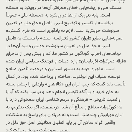
چپ ميهن ما و برخی سازمان‌های معروف به «ملی – دموکرات» در
مسئله ملی و ریشه‌يابی خطای معرفتی آن‌ها در رویکرد به مسئله
است. پایه تئوریک آن‌ها در رويکرد به «مسئله ملی» عموماً
برخاسته از تفسیر و توضیح لنینی ازاصل «حق ملل در تعيين
سرنوشت خويش» است. لازم به یادآوری است که طرح گسترده
مقوله‌هایی نظیر «ایران کشور کثیرالمله است» یا تمسک به «اصل
لنینی» حق ملل در تعیین سرنوشت خویش و قید آن‌ها در
برنامه‌های احزاب گوناگون در کشور ما، کم و بیش پس از ماجرای
«فرقه دموکرات آذربایجان» وارد ادبیات و فرهنگ سیاسی ایران شده
است. ماجرای فرقه به دستور استالین و درجهت تأمین منافع
توسعه طلبانه این ابرقدرت، ساخته و پرداخته شده بود. در کمال
تأسف باید گفت که چپ ایران این «کالاهای» وارداتی را چشم بسته
به جان خرید و بی‌آنکه کاوشی انجام دهد و بررسی بکند که آیا با
واقعیت تاریخی – فرهنگی و مردم شناسی ایران همخوانی دارد یا
نه؛ کورکورانه مدافع و مبلّغ آن شد. درحقیقت، اگر نیک بنگریم، نه
ایران موزاییکی چندملتی است و نه می‌توان برای پاسخ به مشکلات
واقعی اقوام ساکن آن بر پايه انطباق مکانیکی اصل حق ملل در
تعیین سرنوشت خویش حرکت کرد.