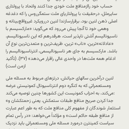
حساب خود راازمنافع ملت خودی جدا کنند واتحاد با پرولتاری
سايرملل، درحقیقت با پرولتاريای ملت ستمگرروس را که دغدغه
اصلی ذهن لنین بود، برقرارسازند! لنین دررویکرد غیرواقع‌بینانه و
وهمی خود تا آنجا پيش می‌رود که می‌گويد: «مارکسيسم با
ناسيوناليسم آشتی ناپذير است، هرقدرهم که اين ناسيوناليسم،
«عادلانه»ترين، «ناب» ترين، ظريف‌ترين و متمدن‌ترين نوع آن
باشد. مارکسيسم به جای هر ناسيوناليسمی، انترناسيوناليسم را
ادغام همه ملت‌ها در واحدی عالی راقرار می‌دهد» (۳۷). (تأکید
ازمن است)
لنين درآخرين سالهای حياتش، درتزهای مربوط به مسئله ملی
ومستعمراتی که به کنگره دوم انترناسيونال کمونيستی عرضه
می‌کند، به احزاب کمونيست اين کشورها چنين توصيه می‌کند:
«جدا کردن صريح منافع طبقات ستمکش، يعنی زحمتکشان و
استثمار شوندگان از مفهوم کلی منافع ملت که به طور اعم عبارت
از منافع طبقه حاکم است» و مؤکداً می‌خواهد: «در رأس تمام
سياست کمينترن درمورد مسئله ملی ومستعمراتی بايد نزديک