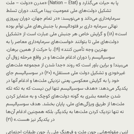
مدرن «دولت – ملت» (Nation – Etat) پا به حیات می‌گذارد و
تشکيل دولت‌های ملی عموميت پيدا می‌کند، دوران تسلط
سرمايه‌داری می‌داند و می‌نويسد: «در تمام جهان، دوران پيروزی
نهائی سرمايه داری بر فئوداليسم با جنبش‌های ملی توأم بوده
است» (۱۸) و گرايش خاص هر جنبش ملی عبارت است از «تشکيل
دولت‌های ملی تا بتوانند خواست‌های سرمايه‌داری معاصر را به
بهترين وجه تأمين کنند» (۱۹). با حرکت از همين برهان،
سوسياليسم را دوران ادغام ملت‌ها و در واقع مرحله زوال آن
می‌بيند! و براین باور است که روند «جدا شدن از مجموعه ملت‌های
غيرخودی و تشکيل دولت ملی مستقل» (۲۰) در سوسياليسم جای
خود را به گرايش معکوسی يعنی نزديکی ملت‌ها و ادغام آنها در
يکديگر می‌دهد: «هدف سوسياليسم تنها اين نيست که به تکه تکه
شدن جامعه بشری به گونه دولت‌های کوچک و به متمايز کردن
ملت‌ها از طريق ويژگی‌های ملی، پايان بخشد. هدف سوسياليسم
نه تنها نزديک کردن ملت‌ها به يکديگر، بلکه همچنين ادغام آن‌ها
در يکديگر نيز هست.» (۲۱)
لنين مقوله‌هايی چون ملت و فرهنگ ملی را، چون طبقات اجتماعی