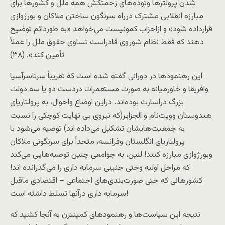
شدن پرولترها وتوده‌های زحمتکش همه ملل و کشورها برای
مبارزه انقلابی مشترک درراه سرنگون ساختن ملاکان و بورژوازی
قرارداده شود» و ازاحزاب کمونيست می‌خواهد «به طوردائم توضيح
دهند که فقط نظام شوروی قادراست تساوی حقوق ملل را عملاً
تأمين کند». (۳۸)
اين رهنمود‌ها در دورانی گفته شده است که تقريباً سرتاسرآسيا
وافريقا و خاورميانه به صورت مستعمرات دردست دو يا سه دولت
بزرگ دراسارت بوده‌اند. دراين اوضاع واحوال، به پرولتاريای
هندوستان وويت‌نام و الجزاير(که نيروی بی نهايت کوچکی را نسبت
به جمعيت‌هايشان تشکيل می‌داده اند) توصيه می‌شود با
پرولتاريای انگلستان وفرانسه، متحداً برای سرنگونی ملاکان
وبورژوازی مبارزه کنند! لنین، به جوامعی چنین توصیه‌هایی می‌کند
که مراحل اوليه وحتی جنینی سرمايه داری را می‌گذرانده اند!
کشورهائی که حتی صورت‌بندی‌های اجتماعی – اقتصادی ماقبل
سرمايه داری درآنها تسلط داشته است!
نتيجه اين سياست‌ها و رهنمودهای کمينترن به آنجا کشيد که