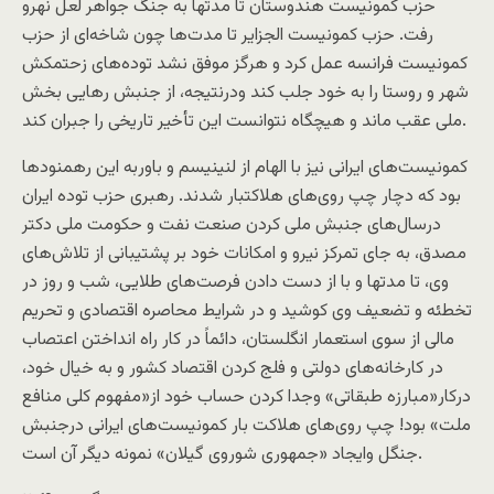
حزب کمونيست هندوستان تا مدتها به جنگ جواهر لعل نهرو
رفت. حزب کمونيست الجزاير تا مدت‌ها چون شاخه‌ای از حزب
کمونيست فرانسه عمل کرد و هرگز موفق نشد توده‌های زحتمکش
شهر و روستا را به خود جلب کند ودرنتیجه، از جنبش رهايی بخش
ملی عقب ماند و هيچگاه نتوانست اين تأخير تاريخی را جبران کند.
کمونيست‌های ايرانی نيز با الهام از لنينيسم و باوربه اين رهمنودها
بود که دچار چپ روی‌های هلاکتبار شدند. رهبری حزب توده ايران
درسال‌های جنبش ملی کردن صنعت نفت و حکومت ملی دکتر
مصدق، به جای تمرکز نيرو و امکانات خود بر پشتيبانی از تلاش‌های
وی، تا مدتها و با از دست دادن فرصت‌های طلايی، شب و روز در
تخطئه و تضعيف وی کوشيد و در شرايط محاصره اقتصادی و تحريم
مالی از سوی استعمار انگلستان، دائماً در کار راه انداختن اعتصاب
در کارخانه‌های دولتی و فلج کردن اقتصاد کشور و به خيال خود،
درکار«مبارزه طبقاتی» وجدا کردن حساب خود از«مفهوم کلی منافع
ملت» بود! چپ روی‌های هلاکت بار کمونيست‌های ايرانی درجنبش
جنگل وايجاد «جمهوری شوروی گيلان» نمونه ديگر آن است.