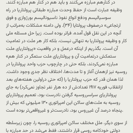
در کنارهم مبارزه می‌کنند و بايد هم در کنار هم مبارزه کنند.
وظيفه عبارت است از حفظ وحدت مبارزه طبقاتی پرولتاريا در راه
سوسياليسم ودفع انواع نفوذ ناسيوناليسم بورژوازی و فوق
ارتجاعی» درصفوف پرولتایا (۳۴). ولی دامنه مشکلات به‌مراتب از
آنچه در اين نقل قول آمده، فراتر بوده است. زيرا حل مسئله ملی
کار و وظيفه پرولتاريا به تنهائی نيست، بلکه کار هر ملت در تماميت
آن است. بگذريم از اینکه درعمل و در واقعيت «پرولتاريای ملت
ستمکش درتمامیت آن و پرولتاريای ملت ستمگر در کنار هم»
مبارزه نمی‌کردند، بلکه حتی در چارچوب حزب واحد پرولتاريا در
روسيه نيز ازهمان آغاز و تا مدت‌ها، اختلاف نظر جدی وجود داشت.
لذا همان قدر که حزب پرولتاريا را (که حتی دراولين هفته‌های بعد
ازانقلاب فوريه ۱۹۱۷ تعدادش از ده هزار نفر تجاوز نمی‌کرد) به جای
پرولتاريای سراسرروسيه گرفتن نادرست بود، تعميم پرولتاريای
روسيه به ملت‌های ساکن اين امپراتوری ۱۳۰ ميليونی که بيش از
پنجاه درصد آن غيرروس بود، نادرست‌تر و غيرواقعی‌تر بوده است.
از سوی ديگر، ملل مختلف ساکن امپراتوری روسيه را، چون زیرسلطه
دولتی خودکامه روسی قرار داشتند، فقط می‌شد در حد مبارزه با