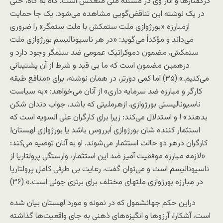
درگفتارها و آثار وی در مسئله ملی منعکس است. گاه به گاه، حتی
در يک نوشته این تناقض‌گویی مشاهده می‌شود. يک جا حمايت
ازمبارزه «بورژوازی ملت ستمکش با ملت ستمگر» را ضروری
می‌داند و مؤکداً می‌گويد: «در هر ناسيوناليسم بورژوازی ملت
ستمکش، مضمون دموکراتيک عمومی ضد ستمگر وجود دارد و
درهمين مضمون است که ما بی قيد و شرط از آن پشتيبانی
می‌کنيم.» (۳۵) اما کمی دورتر، در همان نوشته، برای «منافع طبقه
کارگر و مبارزه ضد سرمايه داری» از آنان می‌خواهد: «به سياست
ناسيوناليستی بورژوازی، ازهرمليتی که باشد، جواب دندان شکن
بدهند» ! و استدلال می‌کند: زیرا برای کارگران علی السويه است که
استثمار کننده شان بورژوازی اَبرروس باشد يا بورژوازی لهستان!
کارگران درهر دو حالت استثمار می‌شوند. او به آنان توصيه می‌کند:
«لازمه مبارزه موفقيت آميز ضد اين استثمار، وارستگی پرولتاريا از
ناسيوناليسم است و می‌توان گفت، رعايت بی طرفی کامل پرولتاريا
در مبارزه بورژوازی ملتهای مختلف برای برتری جوئی است.» (۳۶)
دراين حکم جهانشمول که در نمونه و مورد لهستان بيان شده
است، آشکارا، آرزوها و انگيزه‌های ذهنی به جای واقعيت‌ها گذاشته