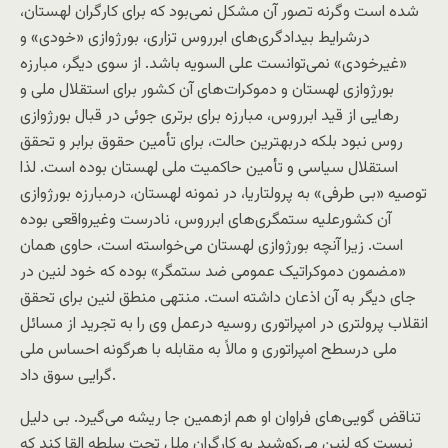
شده است وگرنه تصور آن مشکل نمی‌بود که برای کارگران لهستان،
درشرايط بیدادگری‌های ابرروس تزاری، بورژوازی «خودی» و
«غيرخودی» نمی‌توانست علی السويه باشد. از سوی ديگر، مبارزه
بورژوازی لهستان و دموکرات‌های آن کشور برای استقلال ملی و
رهايی از قيد ابرروس، مبارزه برای برتری جوئی در قبال بورژوازی
روس نبود بلکه دربهترين حالت، برای تأمين حقوق برابر و تحقق
استقلال سياسی و تأمين حاکميت ملی لهستان بوده است. لذا
توصيه «بی طرفی» به پرولتاريا، در نمونه لهستان، درمبارزه بورژوازی
آن کشورعليه ستمگری‌های ابرروس، نادرست وغير‌واقعی بوده
است. زيرا آنچه بورژوازی لهستان می‌خواسته است، حاوی همان
«مضمون دموکراتيک عمومی ضد ستمگر» بوده که خود لنين در
جای دیگر به آن اذعان داشته است. منتهی منطق لنين برای تحقق
انقلاب پرولتری در امپراتوری روسيه درعمل وی را به تجريد از مسائل
ملی درسطح امپراتوری و مالاً به مقابله با هرگونه احساس ملی
گرايی سوق داد.
تناقض گويی‌های فراوان او هم ازهمين جا ريشه می‌گيرد. بی دليل
نيست که لنين می‌کوشيد به کارگران ملل تحت سلطه القا کند که