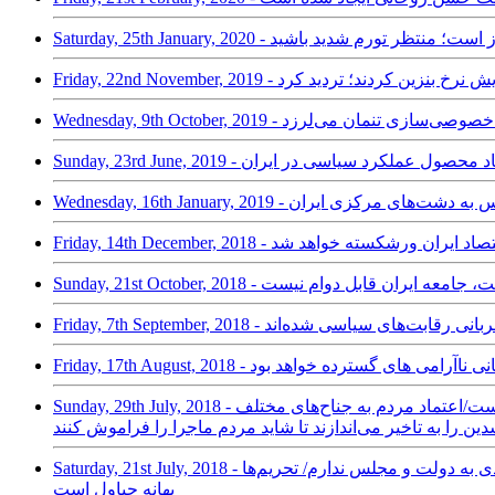
قیمت ارز است؛ منتظر تورم شدید باشید
دام به افزایش نرخ بنزین کردند؛ تردید کرد
تی می‌گویند خصوصی‌سازی تنمان می‌لرزد
/ حسین راغفر: فساد محصول عملکرد سیاسی در ایران
یج فارس به دشت‌های مرکزی ایران
ی در راه است، جامعه ایران قابل دوام نیست
مردم قربانی رقابت‌های سیاسی شده‌اند
Sunday, 29th July, 2018 - حسین راغفر: تصمیم‌گیران اصلی نظام ۴۰۰ تا ۵۰۰ نفر هستند که هیچ گاه عزل نمی‌شوند/ هدف از کودتای اقتصادی، براندازی سیاسی است/اعتماد مردم به جناح‌های مختلف
را به تاخیر می‌اندازند تا شاید مردم ماجرا را فراموش کنند
Saturday, 21st July, 2018 - حسین راغفر، اقتصاددان و استاد دانشگاه: بانک‌های خصوصی به غده سرطانی تبدیل شده‌اند/ براندازی از درون نظام صورت می گیرد/ امیدی به دولت و مجلس ندارم/ تحریم‌ها
بهانه چپاول است