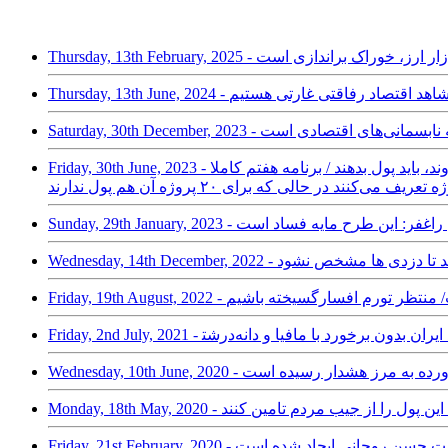
؛ وضعیت بازار ارز، خوراک براندازی است
صاددان: اکنون شاهد اقتصاد رفاقتی غارتی هستیم
 اعتراض به نابسمانی‌های اقتصادی است
Friday, 30th June, 2023 - حسین راغفر : برنامه هفتم عملا نیروی کار را به مهاجرت از کشور ترغیب می‌کند / این برنامه یعنی همه‌ کسانی که به دانشگاه می‌روند، باید پول بدهند / برنامه هفتم کاملا
یران؛ حسین راغفر: این طرح مایه فساد است
ی بنزین است/ منتظر تورم افسارگسیخته باشیم
ر: ثروت‌های بادآورده به مرز هشدار رسیده است