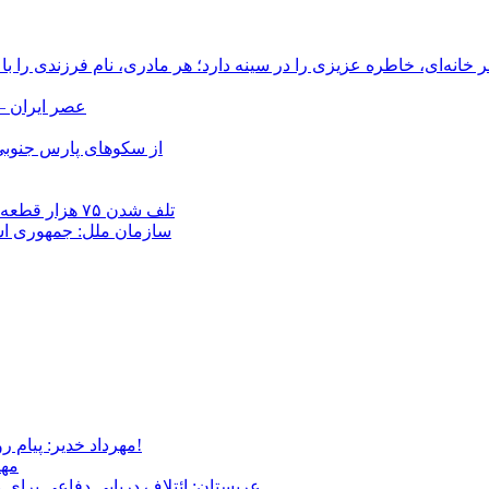
انه‌ای، خاطره عزیزی را در سینه دارد؛ هر مادری، نام فرزندی را با
عصر ایران –
از سکوهای پارس جنوبی
تلف شدن ۷۵ هزار قطعه ماهی در رودخانه مسقان شیراز بر اثر ورود شورابه فوق‌اشباع
سازمان ملل: جمهوری اسل
مهرداد خدیر: پیام روشن پزشکیان در گفت‌و‌گوی تصویری با مرد نامرئی: من هستم!
مهر
عربستان: ائتلاف دریایی دفاعی برای 