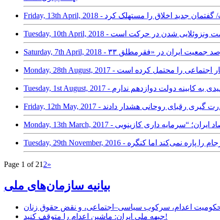
انی است/ گفتمان جدید اخلاق را مستهلک کرد
د ایران به سمت ونزوئلایی شدن در حرکت است
ری تجاری انفجار اجتماعی را محتمل کرده است
ان: من هیچ امیدی به کابینه دولت دوازدهم ندارم
 به خطرات قدرت گیری رقبای روحانی هشدار دادند
Page 1 of 2
1
2
»
بیانیه سازمان‌های ملی
ر محکومیت اعدام، سرکوب سیاسی–اجتماعی، و نقض حقوق زنان
جبهه ملی ایران: ماشین اعدام را متوقف کنید!