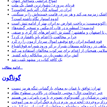
‌امواجِ گرانشی وساختارِ کیهان
فردای پیروزی؛ دشوارترین فصل یک ملت
ایران در آستانه گذار، آلترناتیو کجاست؟
 اشک زمزمه می‌کند و هر پدری، قامت خمیده‌اش را بر سنگینی
اندوه استوار نگاه داشته است؟
 اکونومیست: پرداخت عوارض به ایران بهتر از ادامه تنش است
«اودیسه»؛ اسطوره در قاب آی‌مکس و تسخیر گیشه‌ها
 تا اصفهان و ماهشهر؛ گسترش اعتراض‌های کارگری و صنفی
چرا بر مخالفت با اعدام باید پافشاری کرد؟
قوه قضائیه ایران رفع توقیف اموال سردار آزمون را رد کرد
امی همچنان از اعدام برای سرکوب مخالفان استفاده می‌کند
آتش برای دهمین‌بار، در میانکاله زبانه کشید
یک کافه کتاب در مشهد پلمب شد
ادامه مطالب...
گوناگون
تهران: توافق با عمان به معنای بازگشایی تنگه هرمز نیست
خبر «وخامت حال» مجتبی خامنه‌ای در بالاترین سطوح نظام
زاد بروجردی: آنچه ترور پدرم درباره جنگ ایران به من آموخت
مقابله با تهدیدهای منطقه‌ای و حفاظت از کشتیرانی تشکیل شد