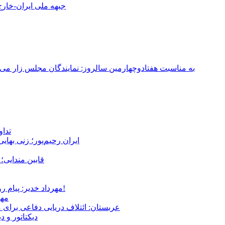
جبهه ملی ایران-خارج 
به مناسبت هفتادوچهارمین سالروز: نمایندگان مجلس زار می‌زدند/ تهران در آتش؛ ۳۰ تیر ۳۳۱
تداوم 
ایران رحیم‌پور؛ زنی بهای
قابین مندایی؛ 
مهرداد خدیر: پیام روشن پزشکیان در گفت‌و‌گوی تصویری با مرد نامرئی: من هستم!
مهر
عربستان: ائتلاف دریایی دفاعی برای 
دیکتاتور و د