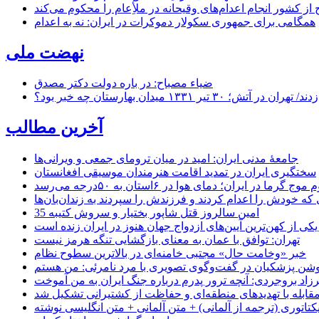
از کشور انجام اعدام‌های وقیحانه در ملأِعام را محکوم می‌کند
همگامی برای جمهوری سکولار دموکرات در ایران: نه به اعدام
نهضت ملی
ضیاء مصباح: در باره دولت دکتر مصدق
۱ میدان بهارستان چه خبر بود؟
آخرین مطالب
جامعهٔ مدنی ایران: امید در میان ترومای جمعی و ویرانی‌ها
سختگیری ایران در تمدید اقامت هنرمندان موسیقی افغانستان
موج گرما در ایران؛ دمای هوا در ۶استان به ۵۰درجه می‌رسد
ی که خودش را اعدام کردند و فرزندش را سپردند به زندان‌بان‌ها
35 امین سالروز قتل شاپور بختیار و سروش کتیبه
یکی از کهن‌ترین آیین‌های ازدواج جهان هنوز در ایران زنده است
تهران: توافق با عمان به معنای بازگشایی تنگه هرمز نیست
خبر «وخامت حال» مجتبی خامنه‌ای در بالاترین سطوح نظام
زاد بروجردی: آنچه ترور پدرم درباره جنگ ایران به من آموخت
مقابله با تهدیدهای منطقه‌ای و حفاظت از کشتیرانی تشکیل شد
یکتاتوری (ترجمه از آلمانی) + متن آلمانی + متن انگلیسی نوشته