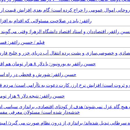
Satur - حسین راغفر: دولت روحانی اموال عمومی را حراج کرده است/ گام بعدی افزایش 
Friday, 22nd November, 2019 - راغفر: باید در صلاحیت مسئولانی که اق
Wednesday, 9th October, 20 - حسین راغفر، اقتصاددان و استاد اقتصاد دانشگاه الزهرا: وق
Sunday, 23rd June, 2019 - فیلم 
رسیدن پرونده مفاسد اقتصادی و خصوصی‌سازی و پشت پرده انتقال آب دریای خزر و خل
Friday, 14th December, 2018 - حسین راغفر به یورونیوز: با دلار ۸ هزار تومان هم اقتصاد ایران ورشکسته خواهد شد
Sunday, 21st October, 2018 - حسین راغفر: شورش و قحط
دینگی دست مافیای قدرت و ثروت است/ افزایش نرخ ارز، کارت دعوت به ناآرامی است/ 
Friday, 17th August, 2018 - حسین راغفر: نتیجه دلار ۹ هزار تومانی ناآرامی های گسترده خواهد بود
خدشه‌دار شده است/ مسئولان معرفی مفسدین 