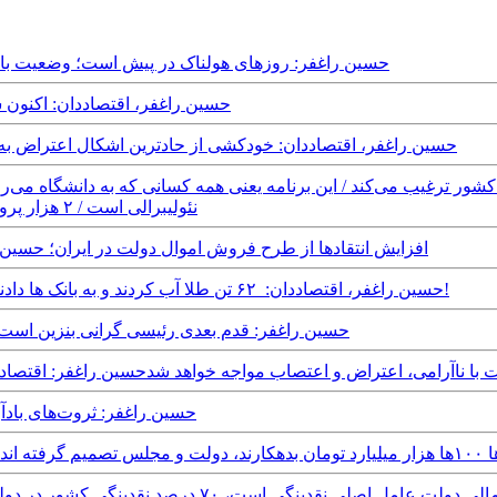
Thursday, 13th February, 2025 - حسین راغفر: روزهای هولناک در پیش است
Thursday, 13th June, 2024 - حسین راغفر، اقت
Saturday, 30th December, 2023 - حسین راغفر، اقتصاددان: خودکشی از حادترین اشکال
نئولیبرالی است / ۲ هزار پروژه تعریف می‌کنند در حالی که برای ۲۰ پروژه آن هم پول ندارند
Sunday, 29th January, 2023 - افزایش انتقادها از طرح فروش اموال دولت در ا
Wednesday, 14th December, 2022 - حسین راغفر، اقتصاددان: ۶۲ تن طلا آب کردند و به بانک ها دادند تا دزدی ها مشخص نشود!
Friday, 19th August, 2022 - حسین راغفر: قدم بعدی رئیسی گران
اغفر: اقتصاد ایران بدون برخورد با مافیا و دانه‌درشت‎ها در کوتاه‌مدت با ناآرامی، اعتراض و اعتصاب مواجه خواهد شد
Wednesday, 10th June, 2020 - حسین راغف
م تامین کنند
ست‌‌های مالی دولت عامل اصلی نقدینگی است، ۷۰ درصد نقدینگی کشور در دولت‌ حسن روحانی ایجاد شده است