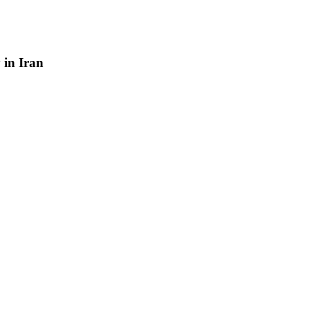
y
in
Iran