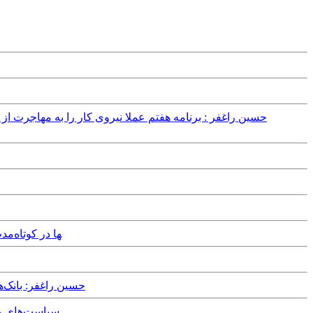
Friday, 2nd July, 2021 - حسین ر
Monday, 18th May, 2020 - حسین راغفر: بانک‌ها ۱۰۰ها هزار میلیارد تومان بدهکارند، دولت و مجلس تصمیم گرفته اند این پول را از جیب مرد
Friday, 21st February, 2020 - سیا