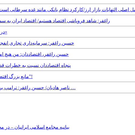
 حسین راغفر: فساد عامل اصلی التهابات بازار ارز/کارکرد نظام بانکی مانند غده سرط
Tuesday, 10th April, 2018 - راغفر: شاهد فروپاشی اقتصاد هستیم/ اقتصا
Saturday, 7th April, 2018 - ۳۳ درصد جمعیت ایران در «فقرمطلق»
Monday, 28th August, 2017 - حسین راغفر: سرمایه‌دا
Tuesday, 1st August, 2017 - حسین راغفر، اقتصادد
Friday, 12th May, 2017 - پنجاه اقتصاددان نسبت
Monday, 13th March, 2017 - مانع بزرگ اقتصاد ایران؛ “سرمایه داری کازینویی”!
Tuesday, 29th November, 2016 - ناصر هادیان/ حسین راغفر: ترامپ برجام را پاره نمی‌کند اما کنگره …
بیانیه مجامع اسلامی ایرانیان – د