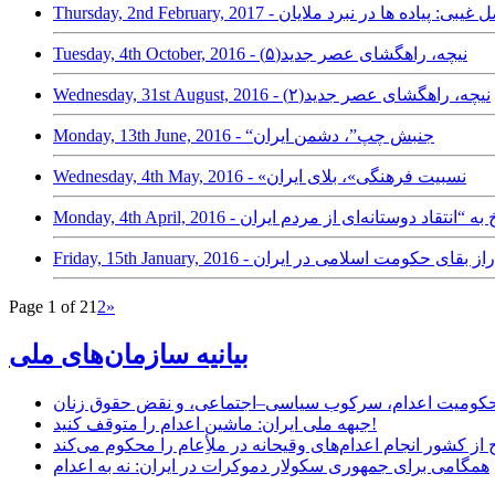
Thursday, 2nd Februa - فاضل غیبی: پیاده ها در نبرد ملایان
Tuesday, 4th October, 2016 - نیچه، راهگشای عصر جدید(۵)
Wednesday, 31st August, 2016 - نیچه، راهگشای عصر جدید(۲)
Monday, 13th June, 2016 - “جنبش چپ”، دشمن ایران
Wednesday, 4th May, 2016 - «نسبیت فرهنگی»، بلای ایران
Friday, 15th January, 2016 - راز بقای حکومت اسلامی در ایران
Page 1 of 2
1
2
»
بیانیه سازمان‌های ملی
ر محکومیت اعدام، سرکوب سیاسی–اجتماعی، و نقض حقوق زنان
جبهه ملی ایران: ماشین اعدام را متوقف کنید!
از کشور انجام اعدام‌های وقیحانه در ملأِعام را محکوم می‌کند
همگامی برای جمهوری سکولار دموکرات در ایران: نه به اعدام