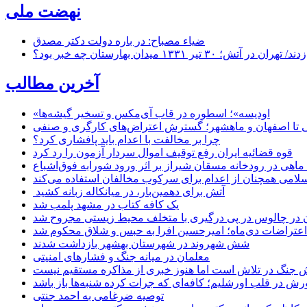
نهضت ملی
ضیاء مصباح: در باره دولت دکتر مصدق
۱ میدان بهارستان چه خبر بود؟
آخرین مطالب
«اودیسه»؛ اسطوره در قاب آی‌مکس و تسخیر گیشه‌ها
 تا اصفهان و ماهشهر؛ گسترش اعتراض‌های کارگری و صنفی
چرا بر مخالفت با اعدام باید پافشاری کرد؟
قوه قضائیه ایران رفع توقیف اموال سردار آزمون را رد کرد
امی همچنان از اعدام برای سرکوب مخالفان استفاده می‌کند
آتش برای دهمین‌بار، در میانکاله زبانه کشید
یک کافه کتاب در مشهد پلمب شد
ن در چالوس در پی درگیری با متخلف محیط زیستی مجروح شد
اعتراضات دی‌ماه؛ امیرحسین افرا به حبس و شلاق محکوم شد
شش شهروند در شهرستان بهشهر بازداشت شدند
معلمان در میانه جنگ و فشارهای امنیتی
 جنگ در تلاش است اما هنوز خبری از مذاکره مستقیم نیست
ش در قلب اورشلیم؛ کافه‌ای که جرات کرده شنبه‌ها باز باشد
توصیه ضرغامی به احمد جنتی