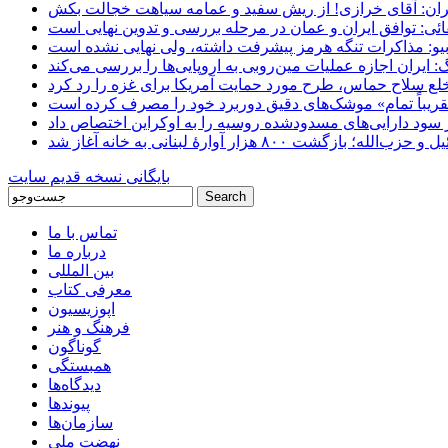
ان: آقای خرازی! از ریش سفید و عمامه سیاهت خجالت بکش
ائی: توافق ایران و عمان در مرحله بررسی و تدوین نهایی است
یو: مذاکرات تنگه هرمز پیشرفت داشته، ولی نهایی نشده است
ایران اجازه عملیات مین‌روبی به اروپایی‌ها را بررسی می‌کند
 خلع سلاح حماس، طرح مورد حمایت آمریکا برای غزه را رد کرد
 «تقریباً تمام» موشک‌های دقیق دوربرد خود را مصرف کرده است
شت ۸۰۰ هزار آوارۀ لبنانی به خانه‌ آغاز شد
بایگانی نسخه قدیم سایت
تماس با ما
درباره ما
بین المللی
معرفی کتاب
اپوزیسیون
فرهنگ و هنر
گوناگون
همبستگی
دیدگاه‌ها
پیوندها
سازمان‌ها
نهضت ملی