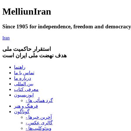
Melliun
Iran
Since 1905 for
independence
,
freedom
and
democrac
Iran
استقرار
حاکميت ملی
هدف نهضت ملی ایران است
راهنما
تماس با ما
درباره ما
بین المللی
معرفی کتاب
اپوزیسیون
- گرد همآئی ها
فرهنگ و هنر
گوناگون
- آخرین خبرها
- گالری عکس
- ویدئوکلیپ‌ها