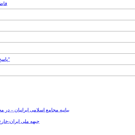
ry, 2017
Monday, 4th April, 2016 - پاسخ به “انتقاد دوستانه‌ای از مردم ایران”
بیانیه مجامع اسلامی ایرانیان – د
جبهه ملی ایران-خارج 