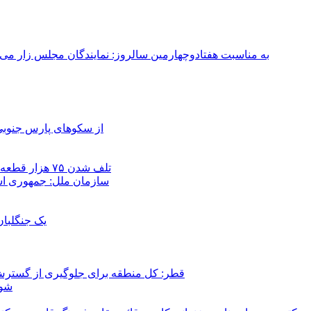
به مناسبت هفتادوچهارمین سالروز: نمایندگان مجلس زار می‌زدند/ تهران در آتش؛ ۳۰ تیر ۳۳۱
از سکوهای پارس جنوبی
تلف شدن ۷۵ هزار قطعه ماهی در رودخانه مسقان شیراز بر اثر ورود شورابه فوق‌اشباع
سازمان ملل: جمهوری اسل
یک جنگلبا
قطر: کل منطقه برای جلوگیری از گسترش
شور