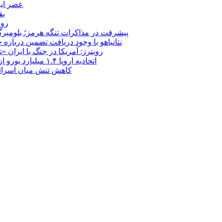
عصر ایر
بق
روب
پیشرفت در مذاکرات تنگه هرمز؛ بلومبرگ: 
نتانیاهو با وجود دریافت تضمین درباره
رویترز: آمریکا در جنگ با ایران
اتحادیه اروپا ۱.۴ میلیارد یورو از سود دارایی‌های مسدودشده روسیه را به اوکراین ‏اختصاص داد
کاهش تنش میان اسرائیل و حزب‌الله؛ بازگ