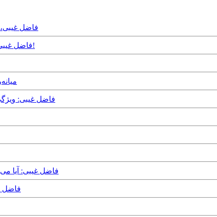
ay, 8th July, 2025
Sunday, 25th February, 2024 - فاضل غیبی: نه، لایق رستاخیز مهسا نبودیم!
 May, 2023
Friday, 21st October, 2022 
Sunday, 24th April, 2022 - ف
April, 2022