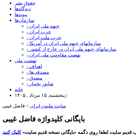
حقوق بشر
دیدگاه‌ها
پیوندها
سازمان‌ها
- جبهه ملی ایران
- حزب ایران
- حزب ملت ایران
- سازمانهای جبهه ملی ایران در آمریکا
- سازمانهای جبهه ملی ایران در خارج از کشور
- نهضت مقاومت ملی ایران
نهضت ملی
- اهداف
- مصدقی‌ها
- مصدق
- شاپور بختیار
خانه
پنجشنبه, ۱۵ مرداد , ۱۴۰۵ |
سایت ملیون ایران
> فاضل غیبی
بایگانی کلیدواژه فاضل غیبی
 قدیم سایت لطفا روی دگمه «بایگانی نسخه قدیم سایت»
کلیک کنید