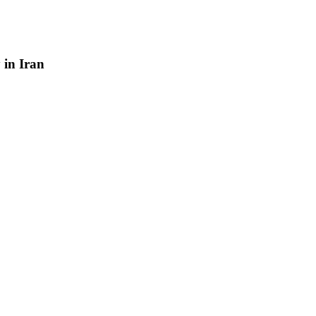
y
in
Iran