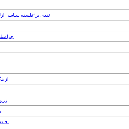
Wednesday, 14th July, 2021 - نقدی بر”ف
August, 2020
ber, 2017
y, 2017
7
Monday, 20th February, 2017 - فاضل غیبی: مردی که نباید شناخت!