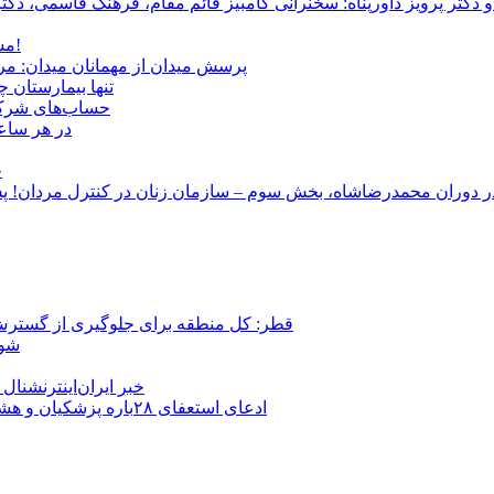
و دکتر پرویز داورپناه: سخنرانی کامبیز قائم مقام، فرهنگ قاسمی، 
مشروطۀ ایرانی 120 ساله شد/ فراز و نشیب آری، شکست اما نه!
پرسش میدان از مهمانان میدان: مردم کیست؟ و آ
تنها بیمارستان 
حساب‌های شرکت ملی نفت به‌
در هر ساعت
ج
قطر: کل منطقه برای جلوگیری از گسترش
شور
خبر ایران‌اینترنشنا
ادعای استعفای ۲۸باره پزشکیان و هشدار مجتبی خامنه‌ای در روایت خرازی؛ رئیس‌جمهور تکذیب کرد