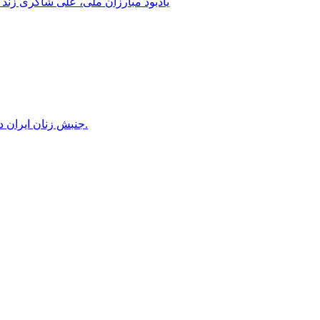
یادبود مبارزان ملی، علی شاکری زند 
جنبش زنان ایران در دوران محمدرضاشاه، بخش سوم – سازمان زنان در کنترل مردان! پس از کودتای ۱۳۳۲ دولت کنترل سازمان زنان را بدست گرفت.