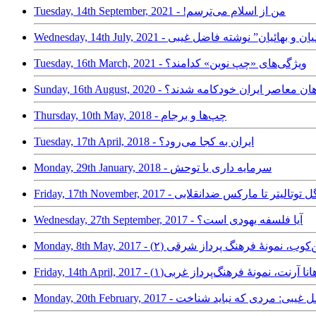
Tuesday, 14th September, 2021 - من از اسلام می‌ترسم!‏
لسفه سیاسی ازلیان و بهائیان” نوشته فاضل غیبی
Tuesday, 16th March, 2021 - ویژگی‌های «چپ نوین» کدامند؟
Sunday, 16th  - چرا شاهان معاصر ایران خودکامه شدند؟
Thursday, 10th May, 2018 - چپ‌ها و برجام
Tuesday, 17th April, 2018 - ایران به کجا می‌رود؟
Monday, 29th January, 2018 - سرمایه داری یا توحش
Friday, 17th Novem - از هگل توتالیتر تا مارکس ضدانقلابی
Wednesday, 27th September, 2017 - آیا فلسفه یهودی است؟
Monday, 8th Ma - زرین‌کوب، نمونۀ فرهنگ پرداز شرقی (۲)
Friday, 14th April, 201 - هانا آرنت، نمونۀ فرهنگ‌پرداز غربی(۱)