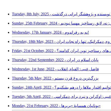
Tuesd - فاضل غیبی،‌ نویسنده و پژوهشگر ایرانی درگذشت
Wednesday, 17th January, 2024 - نه به رفراندوم!
Thursday, 18th - میانه‌روی دمکراتیک، تنها راه نجات ایران
- فاضل غیبی: ویژگی‌های رستاخیز نوین ایران کدامند؟
Thursday, 22nd September, 2022 - پایان اسلام در ایران
Wednesday, 1st June, 2022 - فاضل غیبی: الفبای انقلاب
Thursday, 5th May, 2022 - بزرگ‌ترین دروغ قرن بیستم
اضل غیبی: آیا می‌توانیم اقتدار ملاها را درهم بشکنیم؟
Tuesday, 5th  - فاضل غیبی: اوکراین و نبرد برای دمکراسی
Monday, 21st February, 2022 - یونانیان همسایۀ «بربرها»