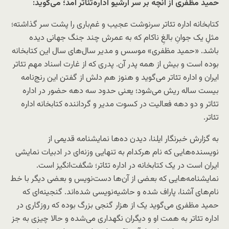
حمید مظفری از آنچه بر سر آرشیو اداره‌تئا‌تر آمد؛ می‌گوید:
کتابخانه اداره تئا‌تر سرنوشت عجیب و غم‌باری را پشت سر گذاشته؛
مثلِ یک جوانِ بالغِ ناکام که به عمرش چند جنگ جهانی دیده
باشد. «حمید مظفری» موسس و مدیر سال‌های سال این کتابخانه
بوده است و بیش از همه پدر آن. پدری که از غارت اسناد مهم تئا‌تر
ایران و اداره تئا‌تر می‌گوید و هنوز هم دلش از گفتن این رنج‌نامه
بیست ساله ریش می‌شود؛ یعنی حدود سه دهه حضور در اداره
تئاتر و دو دهه فعالیت در کسوت مدیر و گرداننده کتابخانه اداره
تئا‌تر.
به گزارش خبرنگار ایلنا، دیدن ده‌ها نمایشنامه قدیمی از
نویسنده‌هایی که نام هرکدام به تنهایی وزنه‌ای در ادبیات نمایشی
ایران است در یک کتابخانه در اداره تئا‌تر؛ شگفت‌انگیز است.
نمایشنامه‌هایی که بعضی از آن‌ها دست‌نویس و بعضی دیگر با خط
نام‌های آشنا، پاراف شده و حاشیه‌نویسی شده‌اند. گنجینه‌ای که
حمید مظفری می‌گوید یک از هزار گنجی بزرگ بوده که روزگاری در
اداره تئا‌تر به همت او و دیگران نگهداری می‌شده و حالا چیزی به جز