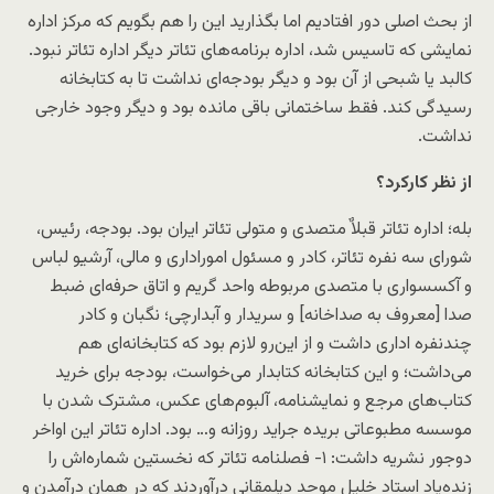
از بحث اصلی دور افتادیم اما بگذارید این را هم بگویم که مرکز اداره
نمایشی که تاسیس شد، اداره برنامه‌های تئاتر دیگر اداره تئاتر نبود.
کالبد یا شبحی از آن بود و دیگر بودجه‌ای نداشت تا به کتابخانه
رسیدگی کند. فقط ساختمانی باقی مانده بود و دیگر وجود خارجی
نداشت.
از نظر کارکرد؟
بله؛ اداره تئاتر قبلاٌ متصدی و متولی تئاتر ایران بود. بودجه، رئیس،
شورای سه نفره تئاتر، کادر و مسئول اموراداری و مالی، آرشیو لباس
و آکسسواری با متصدی مربوطه واحد گریم و اتاق حرفه‌ای ضبط
صدا [معروف به صداخانه] و سریدار و آبدارچی؛ نگبان و کادر
چندنفره اداری داشت و از این‌رو لازم بود که کتابخانه‌ای هم
می‌داشت؛ و این کتابخانه کتابدار می‌خواست، بودجه برای خرید
کتاب‌های مرجع و نمایشنامه، آلبوم‌های عکس، مشترک شدن با
موسسه مطبوعاتی بریده جراید روزانه و… بود. اداره تئاتر این اواخر
دوجور نشریه داشت: ۱- فصلنامه تئاتر که نخستین شماره‌اش را
زنده‌یاد استاد خلیل موحد دیلمقانی درآوردند که در همان درآمدن و