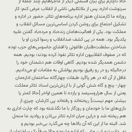
حالا ناچارم برای بیان قسمتی دیگر از ماجراهایم چند جمله از
سرنوشت اداره، پس از بلاتکلیفی ناشی از انقلاب عرض کنم: کار
روزانه ما کارمندانِ هنوز اداره برنامه‌های تئاتر، حضور در اداره و
تشکیل اجتماع برای روشن کردن اساسی‌ترین مسائل انقلاب و
مملکت بود. یکی از فعالیت‌هامان زنده‌باد و مرده‌باد گفتن علیه
یکدیگر بود. همه در پی کشف ضدانقلاب و رسوا کردن او یا
شناختن سلطنت‌طلبان طاغوتی یا افشای جاسوس‌های حزب توده
که در صفوف انقلابیون اداره تئاتر نفوذ کرده بودند؛ بودیم. همه
دشمن همدیگر شده بودیم. گاهی اوقات هم دشمنان خود را
درحالیکه رو در رو رفیق بودیم یواشکی به مقامات لو می‌دادیم.
غافل از آن که در هر پاگرد طبقات چهارگانه ساختمان اداره‌مان
چهار- پنج و گاه شش گونی از با ارزش‌ترین اسناد تئاتر مملکت
یعنی از سال هزاروسیصد و یازده تا همین اواخر [حالا کمتر یا
بیشتر، مهم نیست] ریخته‌اند و رفته‌اند پی کارشان. چیزی از
بازی‌های ما با خودمان و روزگار با ما نگذشته بود که چارت اداری به
هم ریخته شد و دراین میان اداره تئاتر بی‌اذن و روادید ما منحل
شد. البته ما از این که آن بالاها چه می‌گذرد بی‌خبر بودیم و
نمی‌دانستیم این جایی که اداره ما بوده حالا صرفاً یک ساختمان از