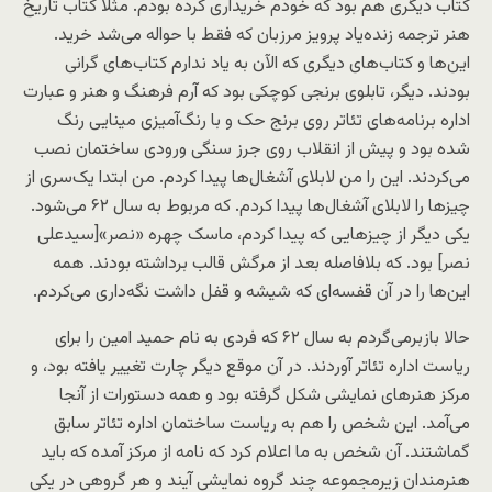
کتاب دیگری هم بود که خودم خریداری کرده بودم. مثلاٌ کتاب تاریخ
هنر ترجمه زنده‌یاد پرویز مرزبان که فقط با حواله می‌شد خرید.
این‌ها و کتاب‌های دیگری که الآن به یاد ندارم کتاب‌های گرانی
بودند. دیگر، تابلوی برنجی کوچکی بود که آرم فرهنگ و هنر و عبارت
اداره برنامه‌های تئاتر روی برنج حک و با رنگ‌آمیزی مینایی رنگ
شده بود و پیش از انقلاب روی جرز سنگی ورودی ساختمان نصب
می‌کردند. این را من لابلای آشغال‌ها پیدا کردم. من ابتدا یک‌سری از
چیزها را لابلای آشغال‌ها پیدا کردم. که مربوط به سال ۶۲ می‌شود.
یکی دیگر از چیزهایی که پیدا کردم، ماسک چهره «نصر»[سیدعلی
نصر] بود. که بلافاصله بعد از مرگش قالب برداشته بودند. همه
این‌ها را در آن قفسه‌ای که شیشه و قفل داشت نگه‌داری می‌کردم.
حالا بازبرمی‌گردم به سال ۶۲ که فردی به نام حمید امین را برای
ریاست اداره تئاتر آوردند. در آن موقع دیگر چارت تغییر یافته بود، و
مرکز هنرهای نمایشی شکل گرفته بود و همه دستورات از آنجا
می‌آمد. این شخص را هم به ریاست ساختمان اداره تئاتر سابق
گماشتند. آن شخص به ما اعلام کرد که نامه از مرکز آمده که باید
هنرمندان زیرمجموعه چند گروه نمایشی آیند و هر گروهی در یکی