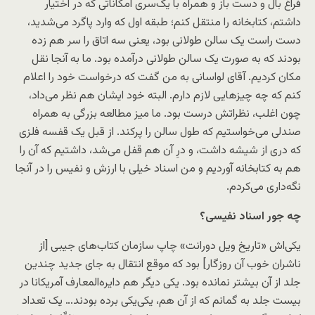
فراغ بال و دست باز و همراه با یک‌سری امکاناتی که در اختیار
داشتم، کتابخانه را منتقل کنم؛ طبقه اول که وارد پاگرد می‌شدید،
دست راست یک سالن طولانی بود، یعنی سه اتاق را سر هم زده
بودند که به صورت یک سالن طولانی درآمده بود. ما به آنجا نقل
مکان کردیم. آقای لواسانی به من گفت که درخواست خود را اعلام
کنم که چه چیزهایی لازم دارم. البته خود ایشان هم نظر می‌داد،
چون اغلب، نظراتش درست بود. ما میز مطالعه بزرگی به همراه
صندلی می‌خواستیم که طول سالن را پرکند. از قبل یک قفسه فلزی
که دری از شیشه داشت، و درِ آن هم قفل می‌شد، داشتیم که آن را
هم به کتابخانه آوردیم و من اسناد خیلی با ارزش و نفیس را در آنجا
نگه‌داری می‌کردم.
چه جور اسناد نفیسی؟
یکی‌اش «تاریخ ویل دورانت» چاپ سازمان کتاب‌های جیبی [از
ناشران خوب آن روزگار] بود که موقع انتقال به جای جدید چندین
جلد از آن بیشتر نمانده بود. یکی دیگر هم دایره‌المعارف آمریکانا در
بیست جلد به گمانم که از آن هم، یکی‌یکی برده بودند… یک تعداد