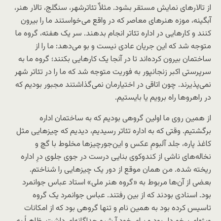
از تالارهای نمایش مستقر بشود. مثلاٌ تئاترشهر، سنگلج، تالار هنر،
آبگینه، موزه هنرهای معاصر که در واقع می‌خواستند ما را بیرون
کنند و کارهایی در اداره تئاتر انجام بدهند. سر یک هفته، گروه ما
متوجه شد که این جریان عادی نیست و بو می‌دهد: ما را از
ساختمان بیرون کرده‌اند تا در آنجا یک کارهایی بکنند؛ گروه ما به
سرپرستی اکبر زنجانپور به فوریت متوجه شد که ما را در تئاتر شهر
نمی‌پذیرند. چون اتاقی در اختیارمان نمی‌گذاشتند مجبور بودیم که
در راهروها راه برویم یا بایستیم.
از همین روی ما اولین گروهی بودیم که به ساختمان اداره
برگشتیم. وقتی که به اداره تئاتر رسیدیم، دیدیم که چیزهایی مثل
کاغذ پاره، جلد آلبومِ عکس و این‌جورچیزها مخلوط با گچ و
نخاله‌های ناشی از کندوکوی بنایی درست در جوی جلوی درِ اداره
ریخته شده. من همان موقع از دور یک چیزهایی را شناختم.
بعضی از آن‌ها مربوط به «گروه هنر ملی» استاد عباس جوانمرد
بود. اسنادی بودند که از بین رفتند. عباس جوانمرد یک گروه
تاسیس کرده بود به همین نام و تنها گروهی بود که از امکانات