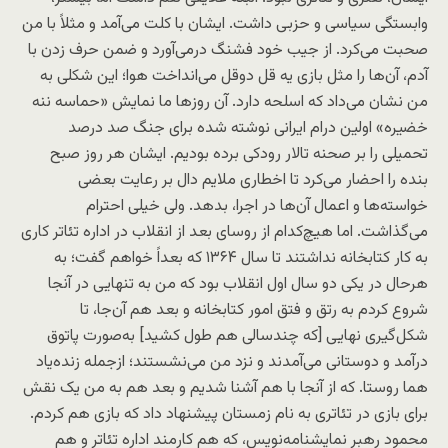
وابستگی سیاسی و حزبی داشت. ایشان با کلت می‌آمد و مثلاً با من
صحبت می‌کرد. از جیب خود فشنگ درمی‌آورد و ضمن حرف زدن با
آدم، آن‌ها را مثل بازی یه قل دوقل می‌انداخت هوا؛ این شکلی به
من نشان می‌داد که اسلحه دارد. آن روزها ما نمایش «حماسه ننه
خضیره» اولین درام ایرانی نوشته شده برای جنگ صد درصد
تحمیلی را بر صحنه تالار رودکی برده بودیم. ایشان هر روز صبح
بنده را احضار می‌کرد تا اخطاری ملایم دال بر رعایت بعضی
خواسته‌ها و اعمال آن‌ها در اجرا، بدهد. ولی خیلی احترام
می‌گذاشت. اما هیچ‌کدام از روسای بعد از انقلاب در اداره تئاتر کاری
به کار کتابخانه نداشتند تا سال ۱۳۶۴ که بعداً خواهم گفت؛ به
هرحال در یکی دو سال اول انقلاب بود که من به تنهایی در آنجا
شروع کردم به رتق و فتق امور کتابخانه و بعد هم آن‌جا، تا
شکل‌گیری نهایی [که چندسالی هم طول کشید] به‌صورت پاتوق
درآمد و دوستانی می‌آمدند و نزد من می‌نشستند؛ ازجمله زنده‌یاد
هما روستا. که از آنجا با هم آشنا شدیم و بعد هم به من یک نقش
برای بازی در تئاتری به نام زمستان پیشنهاد داد که بازی هم کردم.
محمود رهبر نمایشنامه‌نویس، که هم کارمند اداره تئاتر و هم