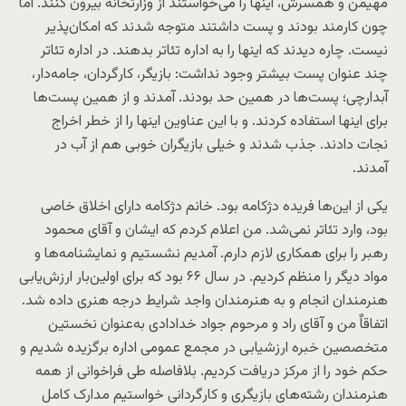
مهیمن و همسرش، اینها را می‌خواستند از وزارتخانه بیرون کنند. اما
چون کارمند بودند و پست داشتند متوجه شدند که امکان‌پذیر
نیست. چاره دیدند که اینها را به اداره تئاتر بدهند. در اداره تئاتر
چند عنوان پست بیشتر وجود نداشت: بازیگر، کارگردان، جامه‌دار،
آبدارچی؛ پست‌ها در همین حد بودند. آمدند و از همین پست‌ها
برای اینها استفاده کردند. و با این عناوین اینها را از خطر اخراج
نجات دادند. جذب شدند و خیلی بازیگران خوبی هم از آب در
آمدند.
یکی از این‌ها فریده دژکامه بود. خانم دژکامه دارای اخلاق خاصی
بود، وارد تئاتر نمی‌شد. من اعلام کردم که ایشان و آقای محمود
رهبر را برای همکاری لازم دارم. آمدیم نشستیم و نمایشنامه‌ها و
مواد دیگر را منظم کردیم. در سال ۶۶ بود که برای اولین‌بار ارزش‌یابی
هنرمندان انجام و به هنرمندان واجد شرایط درجه هنری داده شد.
اتفاقاٌ من و آقای راد و مرحوم جواد خدادادی به‌عنوان نخستین
متخصصین خبره ارزشیابی در مجمع عمومی اداره برگزیده شدیم و
حکم خود را از مرکز دریافت کردیم. بلافاصله طی فراخوانی از همه
هنرمندان رشته‌های بازیگری و کارگردانی خواستیم مدارک کامل