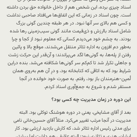
اسناد چیزی برده، این شخص هم از داخل خانواده حق بردن داشته
است. چون اسناد در زمانی که این اتفاق‌ها می‌افتاد صاحبی نداشت
و کسی هم بالای سر آنها نبود. در هر طبقه چندین گونی بزرگ
شامل اسناد باارزش و ذی‌قیمت مانند گونی سیب‌زمینی رها شده
بودند. به چشم خود می‌دیدم کسانی که معلوم نبود از کجا و چرا
به‌طور دم افزون به اداره تئاتر منتقل می‌شدند، موقع بالا و پائین
رفتن از پله‌ها، به گونی‌ها لگد می‌پراندند؛ و آن‌قدر این حرکت زشت
و جاهلی تکرار شد تا کم‌کم سر گونی‌ها شکافته می‌شد. بنده دراین
شرایط بود که به اتاقی که کتابخانه بود، و درِ آن هم به‌روی همان
لُمپن-هنرمندان باز بود، رفتم. به صورت خود خوانده در آنجا
مستقر شدم و شروع به جمع‌آوری اسناد کردم.
این دوره در زمان مدیریت چه کسی بود؟
بعد از آقای مشایخی، یعنی در دوره هوشنگ توکلی بود. البته
مدیریت در آنجا مرتب تغییر می‌کرد. مثلاٌ آقای حسین‌خانی نامی
برای مدتی رئیس اداره تئاتر شد، که کارش بازدید ارزشی بود. کار
ایشان، هنری و تئاتری نبود؛ البته علایقی هم داشت اما بیشتر،