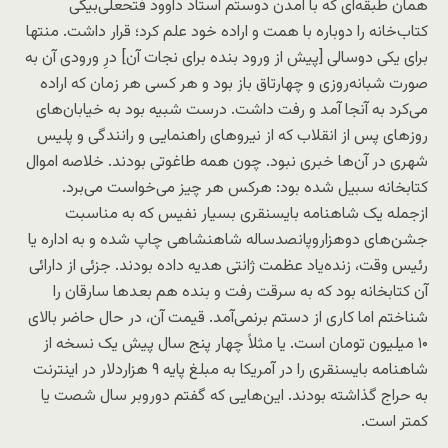
همان طبقه‌ای که با آمدن دوستم استاد داوود فتحعلی‌بیگی
کتاب‌خانه را دوباره با همت و اراده خود علم کرد؛ قرار داشت. منتها
برای یکی دوسالی [پیش از ورود بنده برای نجات آن] درِ ورودی آن به
صورت شبانه‌روزی و چهارتاق باز بود و هر کسی هر زمان که اراده
می‌کرد به آنجا آمد و رفت داشت. درست شبیه بود به خیابان‌های
روزهای پس از انقلاب که از نیروهای راهنمایی و رانندگی و پلیس
شهری در آن‌ها خبری نبود. چون همه طاغوتی بودند. خلاصه اموال
کتابخانه سبیل شده بود: هرکس هر چیز می‌خواست می‌برد.
ازجمله یک شاهنامه بایسنقری بسیار نفیس که به مناسبت
جشن‌های دوهزاروپانصدساله شاهنشاهی چاپ شده و به اداره یا
رئیس وقت، زنده‌یاد عظمت ژانتی هدیه داده بودند. جزئی از دارائی
آن کتابخانه بود که به سرقت رفت و بنده هم بعدها سارقان را
شناختم اما کاری از دستم برنمی‌آمد. قیمت آن، در حال حاضر بالای
۱۰ میلیون تومان است. یا مثلاً چهار پنج سال پیش یک نسخه از
شاهنامه بایسنقری را در آمریکا به مبلغ پایه ۹ هزاردلار در اینترنت
به حراج گذاشته بودند. این‌هایی که گفتم دوروبر سال شصت یا
کمتر است.