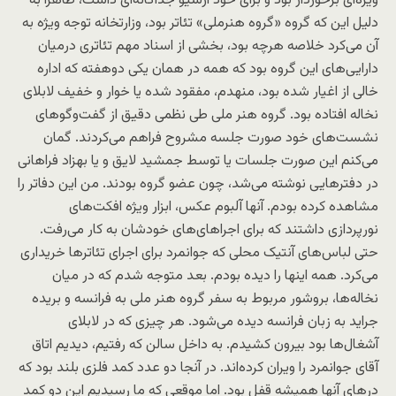
ویژه‌ای برخوردار بود و برای خود آرشیو جداگانه‌ای داشت، ظاهراً به
دلیل این که گروه «گروه هنرملی» تئاتر بود، وزارتخانه توجه ویژه به
آن می‌کرد خلاصه هرچه بود، بخشی از اسناد مهم تئاتری درمیان
دارایی‌های این گروه بود که همه در همان یکی دوهفته که اداره
خالی از اغیار شده بود، منهدم، مفقود شده یا خوار و خفیف لابلای
نخاله افتاده بود. گروه هنر ملی طی نظمی دقیق از گفت‌وگوهای
نشست‌های خود صورت جلسه مشروح فراهم می‌کردند. گمان
می‌کنم این صورت جلسات یا توسط جمشید لایق و یا بهزاد فراهانی
در دفترهایی نوشته می‌شد، چون عضو گروه بودند. من این دفاتر را
مشاهده کرده بودم. آنها آلبوم عکس، ابزار ویژه افکت‌های
نورپردازی داشتند که برای اجراهای‌های خودشان به کار می‌رفت.
حتی لباس‌های آنتیک محلی که جوانمرد برای اجرای تئاترها خریداری
می‌کرد. همه اینها را دیده بودم. بعد متوجه شدم که در میان
نخاله‌ها، بروشور مربوط به سفر گروه هنر ملی به فرانسه و بریده
جراید به زبان فرانسه دیده می‌شود. هر چیزی که در لابلای
آشغال‌ها بود بیرون کشیدم. به داخل سالن که رفتیم، دیدیم اتاق
آقای جوانمرد را ویران کرده‌اند. در آنجا دو عدد کمد فلزی بلند بود که
درهای آنها همیشه قفل بود. اما موقعی که ما رسیدیم این دو کمد