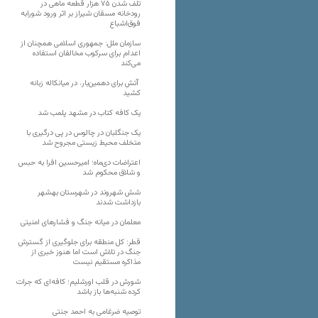
تلف شدن ۷۵ هزار قطعه ماهی در
رودخانه مسقان شیراز بر اثر ورود شورابه
فوق‌اشباع
سازمان ملل: جمهوری اسلامی همچنان از
اعدام برای سرکوب مخالفان استفاده
می‌کند
آتش برای دهمین‌بار، در میانکاله زبانه
کشید
یک کافه کتاب در مشهد پلمب شد
یک جنگلبان در چالوس در پی درگیری با
متخلف محیط زیستی مجروح شد
اعتراضات دی‌ماه؛ امیرحسین افرا به حبس
و شلاق محکوم شد
شش شهروند در شهرستان بهشهر
بازداشت شدند
معلمان در میانه جنگ و فشارهای امنیتی
قطر: کل منطقه برای جلوگیری از گسترش
جنگ در تلاش است اما هنوز خبری از
مذاکره مستقیم نیست
شورش در قلب اورشلیم؛ کافه‌ای که جرات
کرده شنبه‌ها باز باشد
توصیه ضرغامی به احمد جنتی