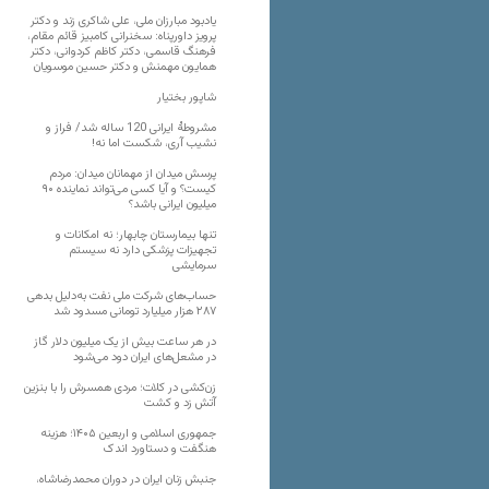
یادبود مبارزان ملی، علی شاکری زند و دکتر
پرویز داورپناه: سخنرانی کامبیز قائم مقام،
فرهنگ قاسمی، دکتر کاظم کردوانی، دکتر
همایون مهمنش و دکتر حسین موسویان
شاپور بختیار
مشروطۀ ایرانی 120 ساله شد/ فراز و
نشیب آری، شکست اما نه!
پرسش میدان از مهمانان میدان: مردم
کیست؟ و آیا کسی می‌تواند نماینده ۹۰
میلیون ایرانی باشد؟
تنها بیمارستان چابهار؛ نه امکانات و
تجهیزات پزشکی دارد نه سیستم
سرمایشی
حساب‌های شرکت ملی نفت به‌دلیل بدهی
۲۸۷ هزار میلیارد تومانی مسدود شد
در هر ساعت بیش از یک میلیون دلار گاز
در مشعل‌های ایران دود می‌شود
زن‌کشی در کلات؛ مردی همسرش را با بنزین
آتش زد و کشت
جمهوری اسلامی و اربعین ۱۴۰۵؛ هزینه
هنگفت و دستاورد اندک
جنبش زنان ایران در دوران محمدرضاشاه،