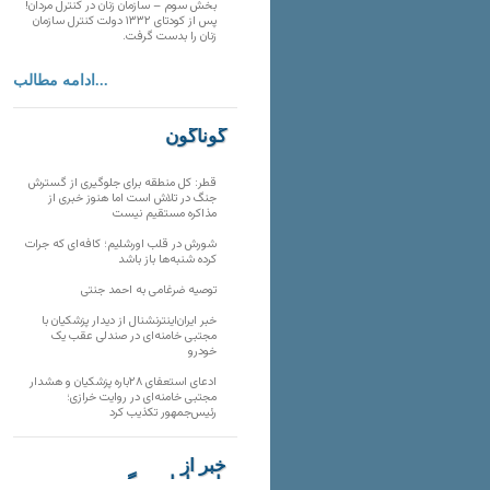
بخش سوم – سازمان زنان در کنترل مردان!
پس از کودتای ۱۳۳۲ دولت کنترل سازمان
زنان را بدست گرفت.
ادامه مطالب...
گوناگون
قطر: کل منطقه برای جلوگیری از گسترش
جنگ در تلاش است اما هنوز خبری از
مذاکره مستقیم نیست
شورش در قلب اورشلیم؛ کافه‌ای که جرات
کرده شنبه‌ها باز باشد
توصیه ضرغامی به احمد جنتی
خبر ایران‌اینترنشنال از دیدار پزشکیان با
مجتبی خامنه‌ای در صندلی عقب یک
خودرو
ادعای استعفای ۲۸باره پزشکیان و هشدار
مجتبی خامنه‌ای در روایت خرازی؛
رئیس‌جمهور تکذیب کرد
خبر از
تارنماهای دیگر