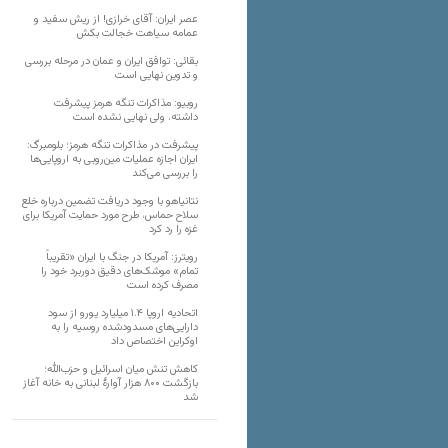
عصر ایران: آقای خرازی! از ریش سفید و
عمامه سیاهت خجالت بکش
بقائی: توافق ایران و عمان در مرحله بررسی
و تدوین نهایی است
روبیو: مذاکرات تنگه هرمز پیشرفت
داشته، ولی نهایی نشده است
پیشرفت در مذاکرات تنگه هرمز؛ بلومبرگ:
ایران اجازه عملیات مین‌روبی به اروپایی‌ها
را بررسی می‌کند
نتانیاهو با وجود دریافت تضمین درباره خلع
سلاح حماس، طرح مورد حمایت آمریکا برای
غزه را رد کرد
رویترز: آمریکا در جنگ با ایران «تقریباً
تمام» موشک‌های دقیق دوربرد خود را
مصرف کرده است
اتحادیه اروپا ۱.۴ میلیارد یورو از سود
دارایی‌های مسدودشده روسیه را به
اوکراین ‏اختصاص داد
کاهش تنش میان اسرائیل و حزب‌الله؛
بازگشت ۸۰۰ هزار آوارۀ لبنانی به خانه‌ آغاز
شد