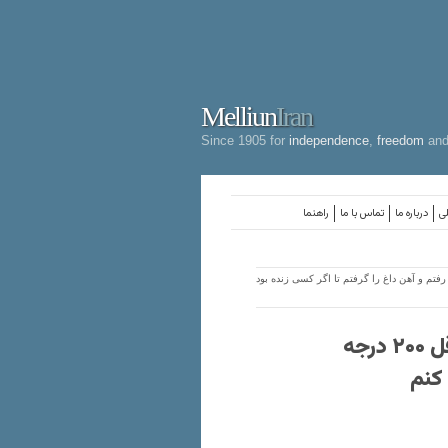
Melliun
Iran
Since 1905 for
independence
,
freedom
an
لی
درباره ما
تماس با ما
راهنما
 اشاره به حادثه پلاسکو: در دمایی حداقل ۲۰۰ درجه رفتم و آهن داغ را گرفتم تا اگر کسی زنده بود
قالیباف با اشاره به حادثه پلاسکو: در دمایی حداقل ۲۰۰ درجه
 کنم