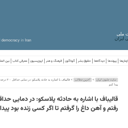
 ملی
ایران
d
democracy
in
Iran
مان‌ها
پیوندها
دیدگاه‌ها
حقوق بشر
گوناگون
فرهنگ و هنر
اپوزیسیون
معرفی کتاب
بین المل
سایت ملیون ایران
آخرین مطالب
>
> قالیباف با
پیدا کنم
رفتم و آهن داغ را گرفتم تا اگر کسی زنده بود پیدا