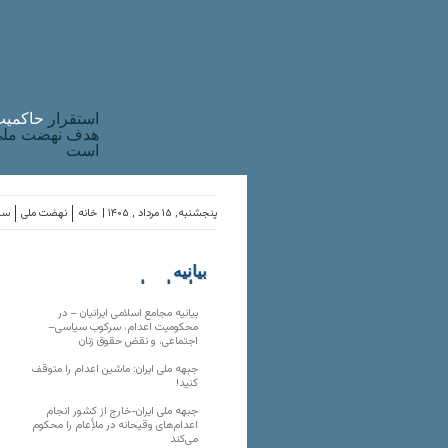
استقرار
حاکميت
هدف نهضت ملی 
است
پنجشنبه, ۱۵ مرداد , ۱۴۰۵ |
خانه
نهضت ملی
ساز
بیانیه
سازمان‌های
ملی
بیانیه مجامع اسلامی ایرانیان – در
محکومیت اعدام، سرکوب سیاسی–
اجتماعی، و نقض حقوق زنان
جبهه ملی ایران: ماشین اعدام را متوقف
کنید!
جبهه ملی ایران-خارج از کشور انجام
اعدام‌های وقیحانه در ملأِعام را محکوم
می‌کند