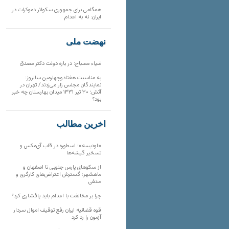
همگامی برای جمهوری سکولار دموکرات در
ایران: نه به اعدام
نهضت ملی
ضیاء مصباح: در باره دولت دکتر مصدق
به مناسبت هفتادوچهارمین سالروز:
نمایندگان مجلس زار می‌زدند/ تهران در
آتش؛ ۳۰ تیر ۱۳۳۱ میدان بهارستان چه خبر
بود؟
آخرین مطالب
«اودیسه»؛ اسطوره در قاب آی‌مکس و
تسخیر گیشه‌ها
از سکوهای پارس جنوبی تا اصفهان و
ماهشهر؛ گسترش اعتراض‌های کارگری و
صنفی
چرا بر مخالفت با اعدام باید پافشاری کرد؟
قوه قضائیه ایران رفع توقیف اموال سردار
آزمون را رد کرد