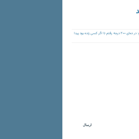
د
قالیباف با اشاره به پلاسکو: در دمای ۲۰۰ درجه رفتم تا اگر کسی زنده بود پیدا