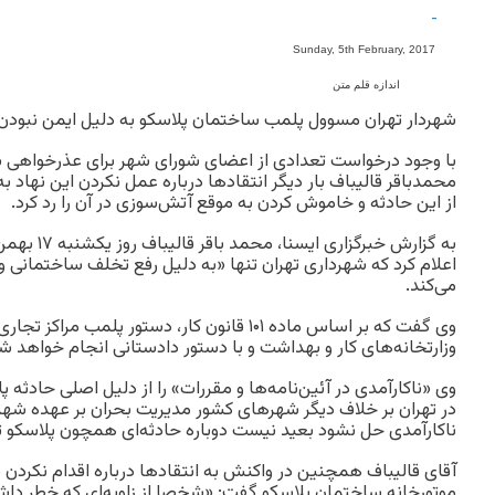
-
Sunday, 5th February, 2017
اندازه قلم متن
شهردار تهران مسوول پلمب ساختمان پلاسکو به دلیل ایمن نبودن ر
با وجود درخواست تعدادی از اعضای شورای شهر برای عذرخواهی شهر
محمدباقر قالیباف بار دیگر انتقادها درباره عمل نکردن این نهاد 
از این حادثه و خاموش کردن به موقع آتش‌سوزی در آن را رد کرد.
به گزارش خبرگز
اعلام کرد که شهرداری تهران تنها «به دلیل رفع تخلف ساختمانی و
می‌کند.
وی گفت که بر اساس ماده ۱۰۱ قانون کار، دستور پلمب 
وزارتخانه‌های کار و بهداشت و با دستور دادستانی انجام خواهد ش
وی «ناکارآمدی در آئین‌نامه‌ها و مقررات» را از دلیل اصلی حادثه پلا
در تهران بر خلاف دیگر شهرهای کشور مدیریت بحران بر عهده شهرد
ناکارآمدی حل نشود بعید نیست دوباره حادثه‌ای همچون پلاسکو تک
آقای قالیباف همچنین در واکنش به انتقادها درباره اقدام نکردن 
موتورخانه ساختمان پلاسکو گفت: «شخصا از زاویه‌ای که خطر دا