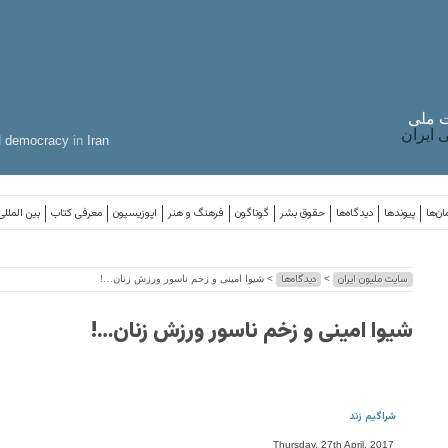
 ملی
ایران
d
democracy
in
Iran
ان‌ها
پیوندها
دیدگاه‌ها
حقوق بشر
گوناگون
فرهنگ و هنر
اپوزیسیون
معرفی کتاب
بین المللی
سایت ملیون ایران
دیدگاه‌ها
>
> شیوا امینی و زخم ناسور ورزش زنان…!
شیوا امینی و زخم ناسور ورزش زنان…!
شراگیم زند
Thursday, 27th April, 2017