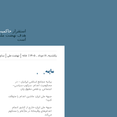
استقرار
حاکميت
هدف نهضت ملی 
است
یکشنبه, ۱۸ مرداد , ۱۴۰۵ |
خانه
نهضت ملی
سازم
بیانیه
سازمان‌های
ملی
بیانیه مجامع اسلامی ایرانیان – در
محکومیت اعدام، سرکوب سیاسی–
اجتماعی، و نقض حقوق زنان
جبهه ملی ایران: ماشین اعدام را متوقف
کنید!
جبهه ملی ایران-خارج از کشور انجام
اعدام‌های وقیحانه در ملأِعام را محکوم
می‌کند