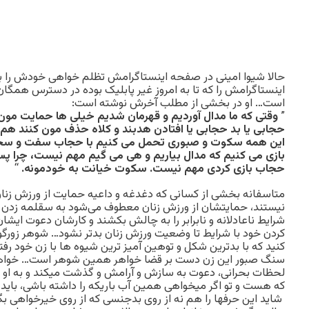
حالا شیوا امینی در صفحه اینستاگرامش تظلم خواهی خودش را به
اینستاگرامش را که تا به امروز غیر پابلیک بوده در دسترس همگان 
است… او در بخشی از مطلب آخرش نوشته است:
”
وقتی که ما مدال آوردیم و قهرمان شدیم خیلی ها حمایت مون 
حجابی یا بد حجابی یا افتادن هدبند و کلاه حذف مون کنند ه
این همه سکوت و صبوری تحمل می کنیم با حجاب سفت و سخ
بازی می کنیم که مدال بیاریم و هی می گیم مهم نیست، چرا پس
حجاب بازی کردی مهم نیست. سکوت خیانت به خودمونه
.
“
متاسفانه بخشی از کسانی که دغدغه و داعیه حمایت از ورزش زنان 
نیستند، حمایتشان از ورزش زنان معطوف می‌شود به سقلمه زدن به
شرایط ناعادلانه و نابرابر را به چالش بکشند و کارشان دعوت ایشان
کردن خود با شرایط تا وضعیت ورزش زنان بدتر نشود… شوهر زورگو
کنید که با بدترین شکل و توهین آمیز ترین شیوه ها با زن خود رفتا
سنگ صبور این زن دست بر قضا خواهر همین شوهر است… خواهر
لحظات بحرانی، دعوت به سازش و آرامش و گذشت میکند و به او
که هست و تو اگر میخواهی همین آب باریکه را داشته باشی، باید ب
شاید این حرفها را هم نه از روی بدجنسی که از روی خیرخواهی ب