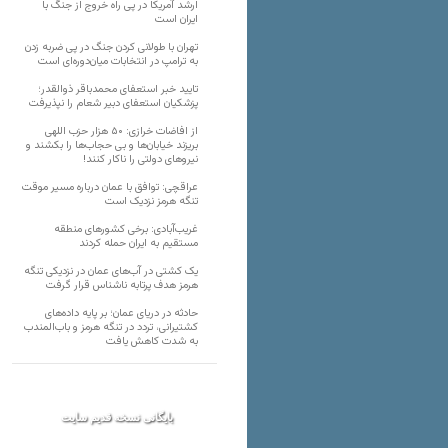
ارشد آمریکا در پی راه خروج از جنگ با
ایران است
تهران با طولانی کردن جنگ در پی ضربه زدن
به ترامپ در انتخابات میان‌دوره‌ای است
تایید خبر استعفای محمدباقر ذوالقدر؛
پزشکیان استعفای دبیر شعام را نپذیرفت
از افاضات خرازی: ۵۰ هزار حزب اللهی
بریزند خیابان‌ها و بی حجاب‌ها را بکشند و
نیرو‌های دولتی را ناکار کنند!
عراقچی: توافق با عمان درباره مسیر موقت
تنگه هرمز نزدیک است
غریب‌آبادی: برخی کشورهای منطقه
مستقیم به ایران حمله کردند
یک کشتی در آب‌های عمان در نزدیکی تنگه
هرمز هدف پرتابه ناشناس قرار گرفت
حادثه در دریای عمان؛ بر پایه داده‌های
کشتیرانی، تردد در تنگه هرمز و باب‌المندب
به شدت کاهش یافت
بایگانی نسخه قدیم سایت