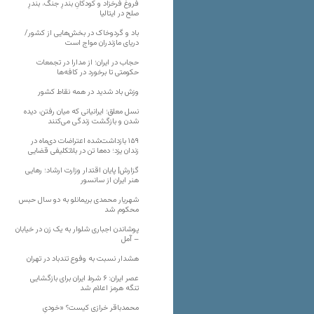
فروغ فرخزاد و کودکانِ بندرِ جنگ، بندرِ
صلح در ایتالیا
باد و گردوخاک در بخش‌هایی از کشور/
دریای مازندران مواج است
حجاب در ایران؛ از مدارا در تجمعات
حکومتی تا برخورد در کافه‌ها
وزش باد شدید در همه نقاط کشور
نسل معلق؛ ایرانیانی که میان رفتن، دیده
شدن و بازگشت زندگی می‌کنند
۱۵۹ بازداشت‌شده اعتراضات دی‌ماه در
زندان یزد؛ ده‌ها تن در بلاتکلیفی قضایی
گزارش| پایان اقتدار وزارت ارشاد؛ رهایی
هنر ایران از سانسور
شهریار محمدی بریمانلو به دو سال حبس
محکوم شد
پوشاندن اجباری شلوار به یک زن در خیابان
– آمل
هشدار نسبت به وفوع تندباد در تهران
عصر ایران: ۶ شرط ایران برای بازگشایی
تنگه هرمز اعلام شد
محمدباقر خرازی کیست؟ «خودیِ