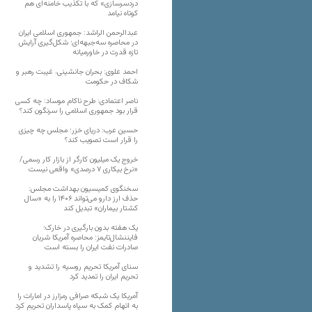
دردسرسازی» که با تکذیب خامنه‌ای هم
کوتاه نیامد
عبدالرحمن الراشد: جمهوری اسلامی ایران
در محاصره سه‌جبهه‌ای؛ شکل‌گیری آرایش
تازه قدرت در خاورمیانه
احمد علوی: بحران جانشینی، غیبت رهبر و
شکاف در حکومت
ناصر اعتمادی: طرح ناکام موساد: چه کسی
قرار بود جمهوری اسلامی را سرنگون کند؟
حسین عرب: دریای خزر؛ مجلس چه چیزی
را قرار است تصویب کند؟
خروج یک میلیون کارگر از بازار کار رسمی/
«نرخ بیکاری ۷ درصدی» واقعی نیست
سخنگوی کمیسیون بهداشت مجلس:
حذف ارز دارو می‌تواند ۱۴۰۶ را به «سال
کشتار بیماران» تبدیل کند
یک هفته بدون بارگیری در خارک؛
فایننشال‌تایمز: محاصره آمریکا شریان
صادرات نفت ایران را بسته است
سنای آمریکا تحریم روسیه را تشدید و
تحریم ایران را تمدید کرد
آمریکا یک شبکه صرافی رمزارز در امارات را
به اتهام کمک به سپاه پاسداران تحریم کرد