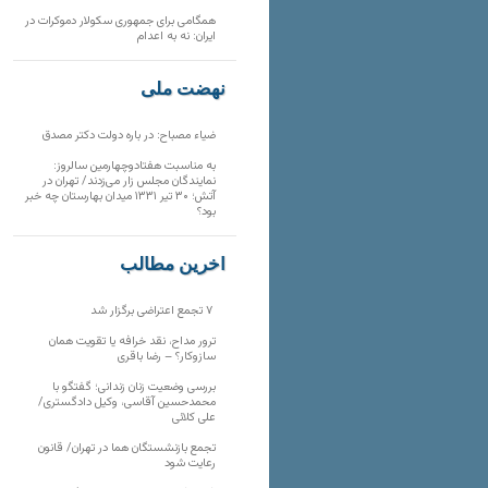
همگامی برای جمهوری سکولار دموکرات در
ایران: نه به اعدام
نهضت ملی
ضیاء مصباح: در باره دولت دکتر مصدق
به مناسبت هفتادوچهارمین سالروز:
نمایندگان مجلس زار می‌زدند/ تهران در
آتش؛ ۳۰ تیر ۱۳۳۱ میدان بهارستان چه خبر
بود؟
آخرین مطالب
۷ تجمع اعتراضی برگزار شد
ترور مداح، نقد خرافه یا تقویت همان
سازوکار؟ – رضا باقری
بررسی وضعیت زنان زندانی؛ گفتگو با
محمدحسین آقاسی، وکیل دادگستری/
علی کلائی
تجمع بازنشستگان هما در تهران/ قانون
رعایت شود