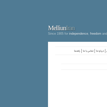
Melliun
Iran
Since 1905 for
independence
,
freedom
an
درباره ما
تماس با ما
راهنما