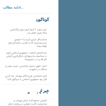
ادامه مطالب...
گوناگون
عصر ایران: ۶ شرط ایران برای بازگشایی
تنگه هرمز اعلام شد
محمدباقر خرازی کیست؟ «خودیِ
دردسرسازی» که با تکذیب خامنه‌ای هم
کوتاه نیامد
عبدالرحمن الراشد: جمهوری اسلامی ایران
در محاصره سه‌جبهه‌ای؛ شکل‌گیری آرایش
تازه قدرت در خاورمیانه
احمد علوی: بحران جانشینی، غیبت رهبر و
شکاف در حکومت
ناصر اعتمادی: طرح ناکام موساد: چه کسی
قرار بود جمهوری اسلامی را سرنگون کند؟
خبر از
تارنماهای دیگر
کاهش «خطرناک» ذخایر مهمات و
محدودیت قدرت هوایی؛ سی‌ان‌ان: ژنرال