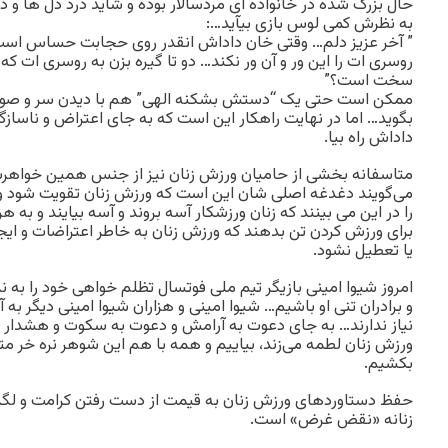
حال بزرگ شده در خانواده ای مردسالار بوده و شاید درد دل ها 
به نظرش کمی لوس بازی بیآید…:
”
آخر عزیز دلم… وقتی خان داداش انقدر روی حجابت حساس اس
روسری ات را این ور و آن ور نکند… دو تا گیره بزن به روسری ات 
سخت است؟
”
ممکن است حتی یک “دستش بشکنه الهی” هم با دیدن سر و صو
بگوید… اما در نهایت راهکار این است که به جای اعتراض و ناسازگا
داداش راه بیا.
متاسفانه بخشی از حامیان ورزش زنان نیز از جنس همین خواهر
می‌گویند دغدغه اصلی شان این است که ورزش زنان تقویت شود ول
را در این می بینند که زنان ورزشکار آسه بروند و آسه بیایند و به
برای ورزش کردن تن بدهند که ورزش زنان به خاطر اعتراضات و ایج
یا تعطیل نشود.
امروز شیوا امینی بازیگر تیم ملی فوتسال تظلم خواهی خود را به ن
و برادران تنی او باشیم… شیوا امینی و هزاران شیوا امینی دیگر 
نیاز ندارند… به جای دعوت به آرامش و دعوت به سکوت و هشدار دا
ورزش زنان لطمه می‌زند، بیاییم و همه با هم این شوهر نره خر م
بکشیم.
حفظ دستاوردهای ورزش زنان به قیمت از دست رفتن کرامت و 
زنانه «نقض غرض» است.