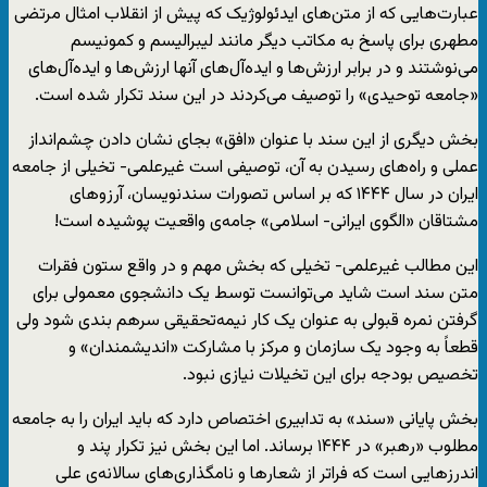
عبارت‌هایی که از متن‌های ایدئولوژیک که پیش از انقلاب امثال مرتضی
مطهری برای پاسخ به مکاتب دیگر مانند لیبرالیسم و کمونیسم
می‌نوشتند و در برابر ارزش‌ها و ایده‌آل‌های آنها ارزش‌ها و ایده‌آل‌های
«جامعه توحیدی» را توصیف می‌کردند در این سند تکرار شده است.
بخش دیگری از این سند با عنوان «افق» بجای نشان دادن چشم‌انداز
عملی و راه‌های رسیدن به آن، توصیفی‌ است غیرعلمی- تخیلی از جامعه
ایران در سال ۱۴۴۴ که بر اساس تصورات سندنویسان، آرزوهای
مشتاقان «الگوی ایرانی- اسلامی» جامه‌ی واقعیت پوشیده است!
این مطالب غیرعلمی- تخیلی که بخش مهم و در واقع ستون فقرات
متن سند است شاید می‌توانست توسط یک دانشجوی معمولی برای
گرفتن نمره قبولی به عنوان یک کار نیمه‌تحقیقی سرهم بندی شود ولی
قطعاً به وجود یک سازمان و مرکز با مشارکت «اندیشمندان» و
تخصیص بودجه برای این تخیلات نیازی نبود.
بخش پایانی «سند» به تدابیری اختصاص دارد که باید ایران را به جامعه
مطلوب «رهبر» در ۱۴۴۴ برساند. اما این بخش نیز تکرار پند و
اندرزهایی است که فراتر از شعارها و نامگذاری‌های سالانه‌ی علی