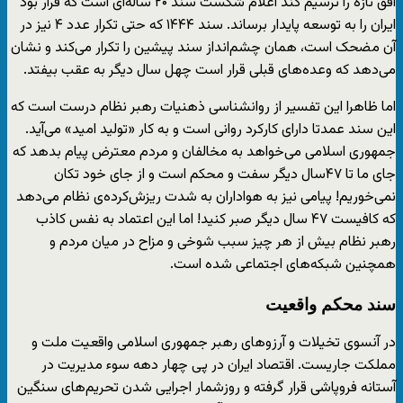
افق تازه را ترسیم کند اعلام شکست سند ۲۰ ساله‌ای است که قرار بود
ایران را به توسعه پایدار برساند. سند ۱۴۴۴ که حتی تکرار عدد ۴ نیز در
آن مضحک است، همان چشم‌انداز سند پیشین را تکرار می‌کند و نشان
می‌دهد که وعده‌های قبلی قرار است چهل سال دیگر به عقب بیفتد.
اما ظاهرا این تفسیر از روانشناسی ذهنیات رهبر نظام درست است که
این سند عمدتا دارای کارکرد روانی‌ است و به کار «تولید امید» می‌آید.
جمهوری اسلامی می‌خواهد به مخالفان و مردم معترض پیام بدهد که
جای ما تا ۴۷سال دیگر سفت و محکم است و از جای خود تکان
نمی‌خوریم! پیامی نیز به هواداران به شدت ریزش‌کرده‌ی نظام می‌دهد
که کافیست ۴۷ سال دیگر صبر کنید! اما این اعتماد به نفس کاذب
رهبر نظام بیش از هر چیز سبب شوخی و مزاح در میان مردم و
همچنین شبکه‌های اجتماعی شده است.
سند محکم واقعیت
در آنسوی تخیلات و آرزوهای رهبر جمهوری اسلامی واقعیت ملت و
مملکت جاریست. اقتصاد ایران در پی چهار دهه سوء مدیریت در
آستانه فروپاشی قرار گرفته و روزشمار اجرایی شدن تحریم‌های سنگین