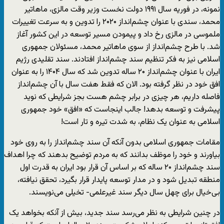
نمونه، در فوریه سال ۱۹۹۱ دولت نخست وزیر وقت مالزی، ماهاتیر
محمد، سندی با عنوان چشم‌انداز ۲۰۲۰ را تدوین و به سرعت تغییرات
ملموسی در مالزی رخ داد و پیمودن مسیر توسعه در این کشور آغاز
شد. با طرح چشم‌انداز از سوی ماهاتیر محمد، مسئولان جمهوری
اسلامی نیز به فکر تنظیم سند چشم‌انداز افتادند. سند تقلیدی رژیم
ایران با عنوان چشم‌انداز ۲۰ ساله تدوین شد که سال ۱۴۰۴ را به عنوان
افق خود در نظر گرفته بود. الان که فقط هفت سال با آن چشم‌انداز
فاصله داریم، هر چیزی در برابر چشم هست بجز شرایطی که نوید
پیشرفت و توسعه بدهد! جالب اینجاست که «افق» خود جمهوری
اسلامی به عنوان یک نظام، به شدت تیره و تار است!
مقامات جمهوری اسلامی بدون آنکه آن سند چشم‌انداز را به روی خود
بیاورند و خود را موظف بدانند که به مردم توضیح بدهند که چرا اهداف
سند چشم‌انداز ۲۰ ساله که بر اساس آن قرار بود ایران به قدرت اول
منطقه تبدیل شود و در مدار توسعه پایدار قرار بگیرد، تحقق نیافته،
بی‌خیال برای چهل سال دیگر سند غیرعلمی- تخیلی می‌نویسند.
در چنین شرایطی به نظر می‌رسد سند جدید، بیش از آنکه بخواهد یک