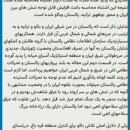
جدیدی که پدید آمده است، به شدت دچار اشتباه محاسبه شده است.
نتیجه این اشتباه محاسبه باعث افزایش قابل توجه تنش های بین
ایران و محور نوظهور ترکیه، پاکستان وباکو شده است.
شایان ذکر است که پاکستان در مرز شرقی ایران و باکو و ترکیه و به
ترتیب در مرزهای شمالی و شمال غربی آن قرار دارند. همکاریهای
بسیارنزدیک سازمان اطلاعات نظامی پاکستان با گروه طالبان و کمکهای
شایان پاکستان به آنها در تصرف افغانستان وضعیت ژئوپلتیک جدیدی
در مرزطولانی شرق ایران و منطقه استراتژیک آسیای میانه را پدید آورده
است. در قسمت دوم این مقاله به بلند پروازیهای پاکستان و تحرکات
نظامی اش در شرق و شمال غربی ایران خواهیم پرداخت. اما لازم است
درچند کلمه کوتاه یادآوری کنیم که عدم توجه به تحرکات گسترده
نظامی پاکستان میتواند بصورت بلقوه ایران را در وضعیت مشابهی با
آنچه که در تنش های بر سر اروند رود با عراق شاهدش بودیم و در
نهایت منجر به یک جنگ تمام عیار شد قرار دهد. با این تفاوت که عراق
دارای سلاحهای اتمی نبود اما پاکستان دارای یک زرادخانه بزرگ
سلاحهای اتمی است.
یکی از دلایل اصلی تلاش باکو برای کنترل منطقه قره باغ، درراستای