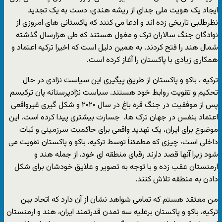
ایجاد یک هویت ملی جدای از ریشه هندی، دست به یک تجدید
نظرطلبی تاریخی زده اند و ادعا می کنند که پاکستانی های امروزی از
نوادگان جنگ سالاران ترک و مغول هستند که طی هزارسال گذشته
شمال هند را فتح کردند. به همین دلیل است که اخیرا ترکیه اعتماد و
همکاری زیادی با پاکستان را آغاز کرده است.
ترکیه ، باکو و پاکستان از طریق پیگیری این سیاست نژادی در حال
تحکیم و تقویت روابط خود هستند. سیاست نژادپرستانه پان ترکیسم
پس از موفقیت در جنگ قره باغ در سال ۲۰۲۰ و شکل گیری غیرواقعی
اعتماد بنفس در جهان ترک ها، جسارت بیشتری پیدا کرده است. این
موضوع برای ایران، یک تهدید واقعی برای حاکمیت سرزمینی و ثبات
داخلی است، چیزی که مطمئناً توسط ترکیه، باکو و پاکستان تقویت می
شود زیرا آنها قصد دارند رقبای منطقه ای خود، از جمله هند و
ارمنستان عقب زده و با توجه به تصویر و علایق خودشان برای شکل
دادن به منطقه تلاش کنند.
من معتقد هستم که تمامی شواهد نشان از آن دارد که اتحاد بین
ترکیه، باکو و پاکستان برعلیه سه تمدن قدرتمند ایران، هند و ارمنستان