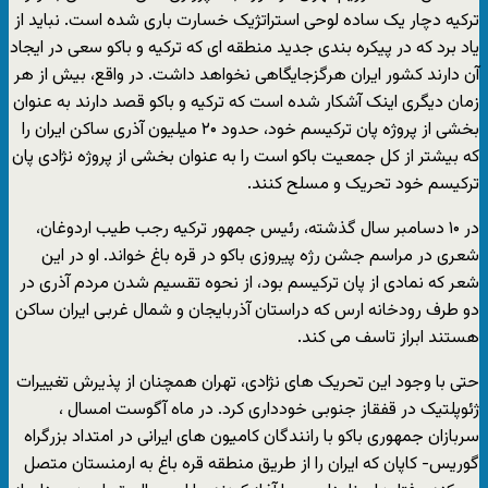
ترکیه دچار یک ساده لوحی استراتژیک خسارت باری شده است. نباید از
یاد برد که در پیکره بندی جدید منطقه ای که ترکیه و باکو سعی در ایجاد
آن دارند کشور ایران هرگزجایگاهی نخواهد داشت. در واقع، بیش از هر
زمان دیگری اینک آشکار شده است که ترکیه و باکو قصد دارند به عنوان
بخشی از پروژه پان ترکیسم خود، حدود ۲۰ میلیون آذری ساکن ایران را
که بیشتر از کل جمعیت باکو است را به عنوان بخشی از پروژه نژادی پان
ترکیسم خود تحریک و مسلح کنند.
در ۱۰ دسامبر سال گذشته، رئیس جمهور ترکیه رجب طیب اردوغان،
شعری در مراسم جشن رژه پیروزی باکو در قره باغ خواند. او در این
شعر که نمادی از پان ترکیسم بود، از نحوه تقسیم شدن مردم آذری در
دو طرف رودخانه ارس که دراستان آذربایجان و شمال غربی ایران ساکن
هستند ابراز تاسف می کند.
حتی با وجود این تحریک های نژادی، تهران همچنان از پذیرش تغییرات
ژئوپلتیک در قفقاز جنوبی خودداری کرد. در ماه آگوست امسال ،
سربازان جمهوری باکو با رانندگان کامیون های ایرانی در امتداد بزرگراه
گوریس- کاپان که ایران را از طریق منطقه قره باغ به ارمنستان متصل