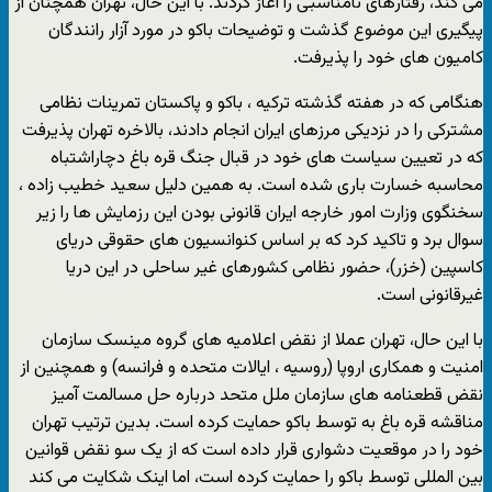
می کند، رفتارهای نامناسبی را آغاز کردند. با این حال، تهران همچنان از
پیگیری این موضوع گذشت و توضیحات باکو در مورد آزار رانندگان
کامیون های خود را پذیرفت.
هنگامی که در هفته گذشته ترکیه ، باکو و پاکستان تمرینات نظامی
مشترکی را در نزدیکی مرزهای ایران انجام دادند، بالاخره تهران پذیرفت
که در تعیین سیاست های خود در قبال جنگ قره باغ دچاراشتباه
محاسبه خسارت باری شده است. به همین دلیل سعید خطیب زاده ،
سخنگوی وزارت امور خارجه ایران قانونی بودن این رزمایش ها را زیر
سوال برد و تاکید کرد که بر اساس کنوانسیون های حقوقی دریای
کاسپین (خزر)، حضور نظامی کشورهای غیر ساحلی در این دریا
غیرقانونی است.
با این حال، تهران عملا از نقض اعلامیه های گروه مینسک سازمان
امنیت و همکاری اروپا (روسیه ، ایالات متحده و فرانسه) و همچنین از
نقض قطعنامه های سازمان ملل متحد درباره حل مسالمت آمیز
مناقشه قره باغ به توسط باکو حمایت کرده است. بدین ترتیب تهران
خود را در موقعیت دشواری قرار داده است که از یک سو نقض قوانین
بین المللی توسط باکو را حمایت کرده است، اما اینک شکایت می کند