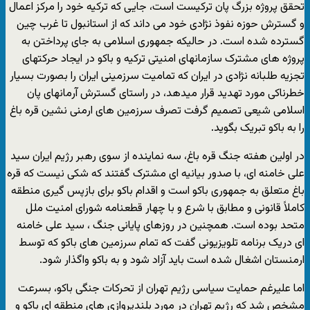
تحقق پروژه بزرگ پان ترکیست است، جایی که ترکیه خود را مرکز اعمال
و گسترش حوزه نفوذ نژادی خود می داند که از استانبول تا غرب چین
گسترده شده است. در حالیکه جمهوری اسلامی به جای پرداختن به
پروژه های مشترک سازمانهای امنیتی ترکیه و باکو در ایجاد حرکتهای
تجزیه طلبانه نژادی در ایران که تمامیت سرزمینی ایران را بصورت بسیار
خطرناکی مورد تهدید قرار میدهد، در راستای گسترش آرمانهای پان
اسلامی شیعی تصمیم گرفت تصرف سرزمین های ارمنی نشین قره باغ
را به باکو تبریک بگوید.
در اولین هفته جنگ قره باغ، سه نماینده از سوی رهبر رژیم ایران سید
علی خامنه ای، با صدور بیانیه ای مشترک گفتند که شکی نیست که قره
باغ متعلق به جمهوری باکو است و اقدام باکو برای بازپس گیری منطقه
کاملاً قانونی و مطابق با شرع و با چهار قطعنامه شورای امنیت ملل
متحد بوده است. همچنین در روزهای پایانی جنگ ، سید علی خامنه
ای دریک برنامه تلویزیونی گفت که تمام سرزمین های باکو که توسط
ارمنستان اشغال شده است باید آزاد شود و به باکو واگذار شود.
اما علیرغم حمایت سیاسی رژیم تهران از تحرکات جنگی باکو، بسرعت
مشخص شد که رژیم تهران در مورد بلندپروازی های منطقه ای باکو و