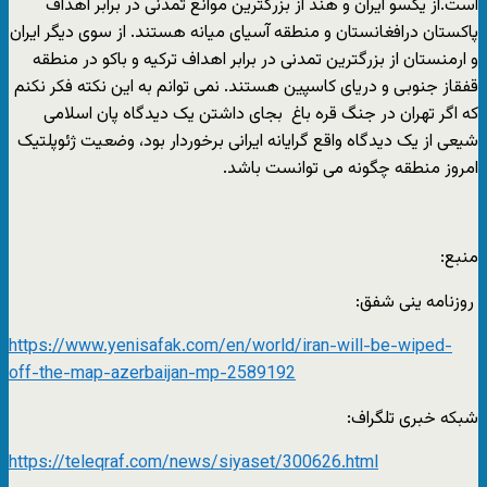
است.از یکسو ایران و هند از بزرگترین موانع تمدنی در برابر اهداف
پاکستان درافغانستان و منطقه آسیای میانه هستند. از سوی دیگر ایران
و ارمنستان از بزرگترین تمدنی در برابر اهداف ترکیه و باکو در منطقه
قفقاز جنوبی و دریای کاسپین هستند. نمی توانم به این نکته فکر نکنم
که اگر تهران در جنگ قره باغ بجای داشتن یک دیدگاه پان اسلامی
شیعی از یک دیدگاه واقع گرایانه ایرانی برخوردار بود، وضعیت ژئوپلتیک
امروز منطقه چگونه می توانست باشد.
منبع:
روزنامه ینی شفق:
https://www.yenisafak.com/en/world/iran-will-be-wiped-
off-the-map-azerbaijan-mp-2589192
شبکه خبری تلگراف:
https://teleqraf.com/news/siyaset/300626.html