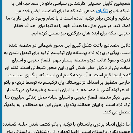
همچنین گابیل حسینی، کارشناس سیاسی باکو در مصاحبه اش با
شبکه خبری
تلگراف
مدعی شد که ما برای تمامیت ارضی خود می
جنگیم و ارتش برادر ترکیه آماده است تا با تمام وجود در این کار به ما
کمک کند. در عین حال، ما هدف خود را نه تنها برای اهداف قفقاز
جنوبی، بلکه برای ایده های بزرگتری نیز تعیین کرده ایم.
دلایل متعددی باعث شکل گیری این محور شیطانی در منطقه شده
است. پیگیری پروژه نژاد پرستانه پان ترکیسم ترکیه برای تبدیل شدن به
قدرت و نفوذ غالب دردو منطقه بسیار مهم قفقاز جنوبی و آسیای
میانه، یکی از دلایل اصلی شکل گیری این محور شیطانی است. نکته ای
که دراینجا لازم است به آن توجه کنیم این است که، پیگیری سیاست
خارجی منطبق بر اهداف نژادپرستانه پان ترکیسم به توسط ترکیه و باکو
راه هرگونه آشتی یا مصالحه ای با ایران را بسته و غیرممکن می کند. از
سوی دیگر منطقه قفقاز جنوبی و آسیای میانه محل زندگی میلیون ها
ترک نژاد است، و ایران همانند یک پل زمینی این دو منطقه را به یکدیگر
متصل می کند.
اما دلیل اتحاد برادری پاکستان با ترکیه و باکو کشف شدن حلقه گمشده
هویت نژادی پاکستان است. اخیرا تعدادی از روشنفکران پاکستانی برای