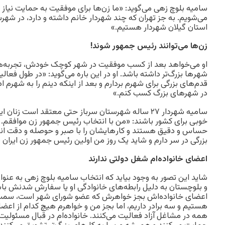
سامیه بلوچ زهی می‌گوید: «ما زن‌ها برای موفقیت به حمایت نیاز د
می‌شویم. به جز تهران که چند شهردار خانم داشته و دارد، در شهر
استان گیلان شهردار هستیم.»
زن‌ها می‌توانند رئیس جمهور شوند!
او می‌خواهد بعد از کسب موفقیت در شهر کوچک خودش، تجربه‌های
شهر‌ها بزرگ‌تر داشته باشد. او در این باره می‌گوید: «در طول فعا
قدم‌های بزرگی برای شهرم بردارم و بعد از اینکه دینم را به شهرم 
در شهرهای بزرگ کسب کنم.»
سامیه شهردار ۲۷ ساله شهرستان سرباز حتی معتقد است زن
خوبی برای کشور باشند: «من با انتخاب رئیس جمهور زن موافقم. ب
حساس و دقیق هستند و کار‌هایشان را با صبر و حوصله و دقت ان
بزرگی در سر دارم و شاید یک روز من اولین رئیس جمهور زن ایران
اعضای خانواده‌ام شغل دولتی ندارند
شاید این تصور به وجود بیاید که انتخاب سامیه بلوچ زهی به عنو
و بلوچستان به دلیل رابطه‌های خانوادگی او یا سفارش شدنش باشد؛
اعضای خانواده‌اش بجز خواهرش که عضو شورای شهر است، سمت د
هستیم و سه برادر داریم، اما بجز من و خواهرم هیچ کدام از اعضا
همه در مشاغل آزاد فعالیت می‌کنند. خانواده‌ام در قبال مسئول