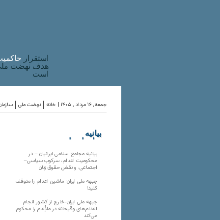
استقرار
حاکميت
هدف نهضت ملی 
است
جمعه, ۱۶ مرداد , ۱۴۰۵ |
خانه
نهضت ملی
سازمان
بیانیه
سازمان‌های
ملی
بیانیه مجامع اسلامی ایرانیان – در
محکومیت اعدام، سرکوب سیاسی–
اجتماعی، و نقض حقوق زنان
جبهه ملی ایران: ماشین اعدام را متوقف
کنید!
جبهه ملی ایران-خارج از کشور انجام
اعدام‌های وقیحانه در ملأِعام را محکوم
می‌کند