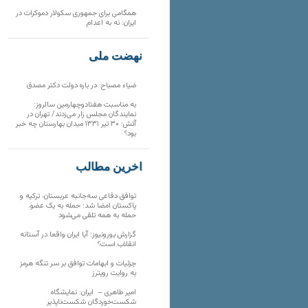
همگامی برای جمهوری سکولار دموکرات در
ایران: نه به اعدام
نهضت ملی
ضیاء مصباح: در باره دولت دکتر مصدق
به مناسبت هفتادوچهارمین سالروز:
نمایندگان مجلس زار می‌زدند/ تهران در
آتش؛ ۳۰ تیر ۱۳۳۱ میدان بهارستان چه خبر
بود؟
آخرین مطالب
توافق دفاعی سه‌جانبه عربستان، ترکیه و
پاکستان امضا شد؛ حمله به یک عضو،
حمله به همه تلقی می‌شود
گزارش یورونیوز؛ آیا ایران واقعا در آستانه
انقلاب است؟
جزئیات و ابهامات توافق بر سر تنگه هرمز
به روایت رویترز
امیر طاهری – ایران: نمایشگاه
شکست‌خوردگان شکست‌ناپذیر