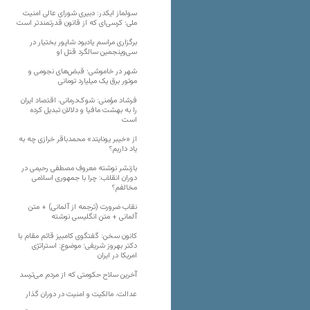
سولماز ایکدر: دبیری شورای عالی امنیت
ملی؛ کرسی‌ای که از قانون قدرتمندتر است
برگزاری مراسم یادبود شاپور بختیار در
سی‌وپنجمین سالگرد قتل او
شهر در خاموشی؛ قبض‌های نجومی و
موتور برق یک میلیارد تومانی
فرشاد مؤمنی: شوک‌درمانی، اقتصاد ایران
را به بهشت مافیا و دلالان تبدیل کرده
است
از «خیبر یونایتد» محمدباقر خرازی چه به
یاد داریم؟
بازنشر نوشته معروف مصطفی رحیمی در
دوران انقلاب: چرا با جمهوری اسلامی
مخالفم؟
نقاب ضرورت (ترجمه از آلمانی) + متن
آلمانی + متن انگلیسی نوشته
کانون سخن: گفتگوی کامبیز قائم مقام با
دکتر بهروز شریفی؛ موضوع: استراتژی
امریکا در ایران
آخرین سلاح حکومتی که از مردم می‌ترسد
عدالت، مالکیت و امنیت در دوران گذار