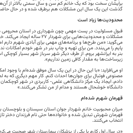
برایشان سخت بود که یک خانم کم سن و سال سمتی بالا‌تر از آن‌ها 
گذشت این یک سال این مشکلات هم برطرف شده و در حال حاضر را
محدودیت‌ها زیاد است
قبول مسئولیت در پست مهمی چون شهرداری در استان محرومی م
مشکلات و محدودیت‌هایی برای شهردار ۷
می‌گوید: «من طرح‌ها و برنامه‌های مهمی برای آبادی شهرم دارم 
پایم را می‌بندد. من برای تهیه و چاپ بنر در شهر خودم امکانات ند
بنر به ایرانشهر بروم. از طرف دیگر شهر سرباز شهر بسیار کوچکی اس
زیرساخت‌ها به مقدار کافی زمین نداریم».
او می‌افزاید: «با این حال در این یک سال موفق شده‌ام با وجود 
مصنوعی فوتبال برای جوان‌ها احداث کنم. کار مهم دیگری که به ل
دادم، ایجاد یک مرکز دانشگاهی علمی- کاربردی در شهر کوچکمان ب
دانشگاه خوشحال هستند و مدام از من تشکر می‌کنند.»
قهرمان شهرم شده‌ام
میزان محبوبیت خانم شهردار جوان استان سیستان و بلوچستان به ا
قهرمان شهرش تبدیل شده و خانواده‌ها حتی نام فرزندان دختر تازه
انتخاب می‌کنند.
«در سال اول کارم با یکی از پزشکان بیمارستان شهر صحبت می‌کرد