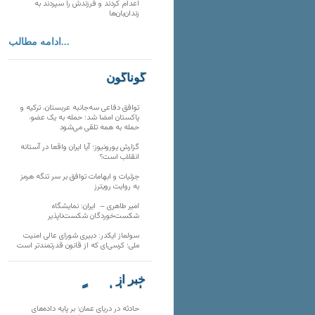
اعدام کردند و فرزندش را سپردند به
زندان‌بان‌ها
ادامه مطالب...
گوناگون
توافق دفاعی سه‌جانبه عربستان، ترکیه و
پاکستان امضا شد؛ حمله به یک عضو،
حمله به همه تلقی می‌شود
گزارش یورونیوز؛ آیا ایران واقعا در آستانه
انقلاب است؟
جزئیات و ابهامات توافق بر سر تنگه هرمز
به روایت رویترز
امیر طاهری – ایران: نمایشگاه
شکست‌خوردگان شکست‌ناپذیر
سولماز ایکدر: دبیری شورای عالی امنیت
ملی؛ کرسی‌ای که از قانون قدرتمندتر است
خبر از
تارنماهای دیگر
حادثه در دریای عمان؛ بر پایه داده‌های