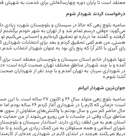
معتقد است تا پایان دوره چهارساله‌اش برای خدمت به شهرش قد
درخواست کردند شهردار شوم
سامیه بلوچ زهی که حالا در سیستان و بلوچستان شهرت زیادی د
می‌گوید: «وقتی درسم تمام شد و از تهران به شهر خودم برگشتم 
گرفتند و گفتند ما درباره تو تحقیق کرده‌ایم و احساس می‌کنیم تو
هستی، من هم کمی تحقیق کردم و بعد برای انتخابات شهرداری کان
رای گیری با اکثر آرا که پنج رای بود به عنوان شهردار انتخاب شدم.»
تنها شهردار خانم استان سیستان و بلوچستان معتقد است برای آش
آمده و با چند شهردار مناطق مختلف تهران صحبت کرده است: «در 
در شهرداری سرباز، به تهران آمدم و با چند نفر از شهرداران صحبت
آشنا شوم.»
جوان‌ترین شهردار ایرانم
سامیه بلوچ زهی متولد سال ۶۶ و اکنون ۲۷
است: «زمانی که کارم را در شهردار
حال حاضر کم سن و سال بودنم با واکنش‌های متفاوتی از سوی هم
مناطق بزرگ وقتی در جلسات با من روبرو می‌شوند از من حمایت م
استان هم به من لطف زیادی دارند. استاندار سیستان و بلوچستا
شورای اسلامی و همه مسئولان به من کمک زیادی می‌کنند و تا جای
دریغ نمی‌کنند هرچند در ابتدای کارم در شهرداری عده‌ای از کارمند