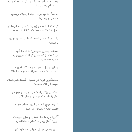
رضایت اولیای دم؛ یک زندانی در میاندوآب
از اعدام رهایی یافت
جامعهٔ مدنی ایران: امید در میان ترومای
جمعی و ویرانی‌ها
ثبت ۷۱ اعدام در ژوئیه؛ شمار اعدام‌ها در
سال ۲۰۲۶ به دست‌کم ۴۴۴ نفر رسید
رگبار پراکنده در نیمه شمالی استان تهران
تا شنبه
مستند یحیی سرخانی؛ شکنجه‌گرم
می‌گفت از تسلط بر تو لذت می‌برم به
همراه مصاحبه
زندان اردبیل؛ احراز هویت ۵۴ شهروند
بازداشت‌شده در اعتراضات دی‌ماه ۱۴۰۴
سختگیری ایران در تمدید اقامت هنرمندان
موسیقی افغانستان
احتمال وزش باد شدید و رعد و برق در
برخی نقاط کشور طی روزهای آتی
تداوم موج گرما در ایران؛ دمای هوا در
۶استان به ۵۰درجه می‌رسد
آفرود بی‌ضابطه، تهدیدی برای طبیعت
ایران/ آغاز برخورد قاطع با متخلفان
ایران رحیم‌پور؛ زنی بهایی که خودش را