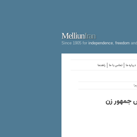
Melliun
Iran
Since 1905 for
independence
,
freedom
an
درباره ما
تماس با ما
راهنما
م!
س جمهور زن