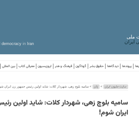
 ملی
ایران
d
democracy
in
Iran
‌ها
پیوندها
دیدگاه‌ها
حقوق بشر
گوناگون
فرهنگ و هنر
اپوزیسیون
معرفی کتاب
بین المللی
سایت ملیون ایران
زنان
>
> سامیه بلوچ زهی، شهردار کلات: شاید اولین رئیس جمهور زن ایران شو
سامیه بلوچ زهی، شهردار کلات: شاید اولین رئی
ایران شوم!