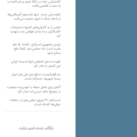
کشتیرانی، تردد در تنگه هرمز و باب‌المندب
به شدت کاهش یافت
نظرسنجی جدید: تنها یک‌سوم آمریکایی‌ها
از ادامه جنگ با ایران حمایت می‌کنند
ترامپ با رد گزارش‌های کمبود تسلیحات،
افشاگران را به زندان طولانی مدت تهدید
کرد
رئیس‌ جمهوری اسرائیل: نقشه راه غزه
مثبت است اما حماس باید کاملا خلع
سلاح شود
کویت دستور تعطیلی تنها مدرسه ایرانی
این کشور را صادر کرد
دو فوتبالیست سابق تیم ملی زنان ایران
رسما شهروند استرالیا شدند
آلمان برای عامل حمله با خودرو به جمعیت
در مونیخ حکم حبس ابد صادر کرد
دست‌کم ۳۰ نیروی دولتی یمن در حملات
حوثی‌ها کشته شدند
بایگانی نسخه قدیم سایت