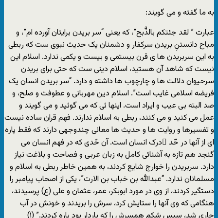
به ما گفته و می گویند:
عبارت ” لقد جئتکم بالذَّبح”، که یعنی “سر بریدن برایتان آورده ام”، و
مباح دانستنِ بریدن سرکفار و دشمنان یک حدیث نبوی ست که ربطی
به این سربریدن ها ی قرن بیستمی و بیست و یکمی ندارد. اسلام این
نیست که شاهد آن هستید، اسلام دینی ست که حتی برای بریدن
سرحیوان دلالت ها و چارچوب ها داشته و دارد. “سر بریدن انسان یک
فریضه اسلامی غایب است”. اسلام دین مهربانی و عطوفت و صلح، و
صد البته بی عیب و ایراد است. اینها ئی که می گوئید و می گویند و
عمل می کنید و می کنند، ربطی به اسلام ندارند. فهم قران ساده نیست
و تفسیرها و روایت ها و حدیث ها معانی چندوجهی دارند که فقط پاره
ای از آنها در حّد ِدرک انسان است. آن حّدی که در فهم انسان می
گنجد هم تازه به آشنائی کامل به زبان عربی و فصاحت و بلاغت نیاز
دارد. سربریدن را خوارج شایع کردند، به همین خاطر ربطی به اسلام و
مسلمانان ندارد. “عبدالله بن خباب بن الارت”، یکی از اصحاب پیامبر را
دستگیر کردند، از وی در مورد ابوبکر، عمر، عثمان و علی (ع) پرسیدند،
هنگامی که وی آنها را ستایش کرد، سرش را بریدند و خونش در آب
جاری شد، سپس شکم همسرش را که باردار بود پاره کردند.” (۱)