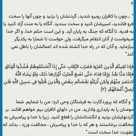
۶
” …چون با کافران روبرو شدید، گردنشان را بزنید و چون آنها را سخت
فرو فکندید، اسیرشان کنید و سخت ببندید. آنگاه یا به منت آزاد کنید یا
به فدیه. تا آنگاه که جنگ به پایان آید. و این است حکم خدا. و اگر خدا
میخواست از آنان انتقام میگرفت، ولی خواست تا شمارا به یکدیگر
بیازماید. و آنان که در راه خدا کشته شده اند اعمالشان را باطل نمی
کند”
فَإِذا لَقِیتُمُ الَّذِینَ کَفَرُوا فَضَرْبَ الرِّقَابِ حَتَّى إِذَا أَثْخَنتُمُوهُمْ فَشُدُّوا الْوَثَاقَ
فَإِمَّا مَنًّا بَعْدُ وَإِمَّا فِدَاء حَتَّى تَضَعَ الْحَرْبُ أَوْزَارَهَا ذَلِکَ وَلَوْ یَشَاء اللَّهُ
لَانتَصَرَ مِنْهُمْ وَلَکِن لِّیَبْلُوَ بَعْضَکُم بِبَعْضٍ وَالَّذِینَ قُتِلُوا فِی سَبِیلِ اللَّهِ فَلَن
یُضِلَّ أَعْمَالَهُمْ. (۲)
” و آنگاه که پروردگارت به فرشتگان وحی کرد: من با شمایم. شما
مومنان را به پایداری وادارید. من در دلهای کافران بیم خواهم افکند. بر
گردنهایشان بزنید و انگشتانشان را قطع کنید. زیرا با خدا و پیامبرش به
مخالفت برخاستند و هر که با خدا و پیامبرش ، مخالفت ورزد ، بداند که
عقوبت خدا سخت است.”