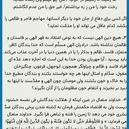
رخت خود را من زِ رَه برداشتم/ غیر حق را من عدم انگاشتم.
اگر کسی برای دفاع از جان خود یا دیگر انسانها، مهاجم فاجر و ظالمی را
بکشد کدام عاقل می تواند او را مذمّت نماید؟
۳ـ هیچ دین الهی نیست که به نوعی اعتقاد به قهر الهی بر فاسدان و
ظالمان نداشته باشد. درادیان الهی مسلّم است که خدا بندگان کافر،
متمرّد، فاسد، ظالم و بدکار را یا در همین دنیا یا در آخرت عذاب می‌کند.
باید پرسید : آیا مهربان بودن خدا به این است که اجازه دهد عدّه ای
افراد فاسد و ظالم و چپاولگر همچون: ابوجهل، فرعون، چنگیزخان
مغول، صدّام و امثال اینها هر چه خواستند بکنند و بندگان مطیع خدا
را به خاک و خون بکشند ولی مومنان چون الهی و مقدّسند با اینها به
نبرد بر نخیزند و انتقام خون مظلومان را از آنان نگیرند؟
۴- خداوند متعال در عین اینکه از هلاکت بندگانش فی نفسه خشنود
نیست ولی به اقتضاء حکمتش فرمان به کشته شدن برخی بندگان ضدّ
بشری خود می دهد تا زمین را فتنه و تباهی فرا نگیرد. خداوند متعال
می فرماید: « وَ قاتِلُوهُمْ حَتَّى لا تَکُونَ فِتْنَهٌ وَ یَکُونَ الدِّینُ لِلَّهِ فَإِنِ انْتَهَوْا
فَلا عُدْوانَ إِلاَّ عَلَى الظَّالِمینَ ؛ و با آنها پیکار کنید(آنان را بکُشید) تا فتنه