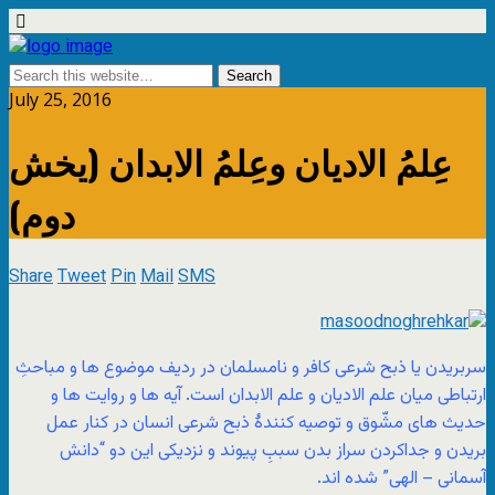
July 25, 2016
عِلمُ الادیان وعِلمُ الابدان (یخش
دوم)
Share
Tweet
Pin
Mail
SMS
سربریدن یا ذبح شرعی کافر و نامسلمان در ردیف موضوع ها و مباحثِ
ارتباطی میان علم الادیان و علم الابدان است. آیه ها و روایت ها و
حدیث های مشّوق و توصیه کنندۀ ذبح شرعی انسان در کنار عمل
بریدن و جداکردن سراز بدن سببِ پیوند و نزدیکی این دو “دانش
آسمانی – الهی” شده اند.