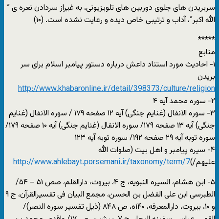
سربریدن های جلوی دوربین های تلویزیونی، به غیراز سردادن نعره ی ”
الله اکبر”، آداب و ترتیبی خاص دیده و رعایت نشده است. (۱۰)
*****
منابع
۱- احادیث مورد استناد داعش درباره دستور پیامبر اسلام برای سر
بریدن
http://www.khabaronline.ir/detail/398373/culture/religion
۲- سوره محمد آیه ۴
۳- سوره الانفال (غنایم جنگی) آیه ۱۲ صفحه ۱۷۹ / سوره الانفال (غنایم
جنگی) آیه ۱۳ صفحه ۱۷۹/ سوره الانفال (غنایم جنگی) آیه ۱۰ صفحه ۱۷۹/
سوره توبه آیه ۲۹ صفحه ۱۹۲/ سوره توبه آیه ۱۲۳
۴- سیره پیامبر و اهل بیت (صلوات الله
علیهم/)
http://www.ahlebayt.porsemani.ir/taxonomy/term/7
۵- ابن هشام، السیره النبویه، ج ۴، بیروت، دارالقلم، صص ۵۱ – ۵۴/
الطبرسی ابن علی الفضل بن الحسن، مجمع البیان فی تفسیرالقرآن، ج ۹
و ۱۰، بیروت، دارالمعرفه، ۱۴۰ه، ص ۸۴۸ (ذیل تفسیر سوره النصر)/