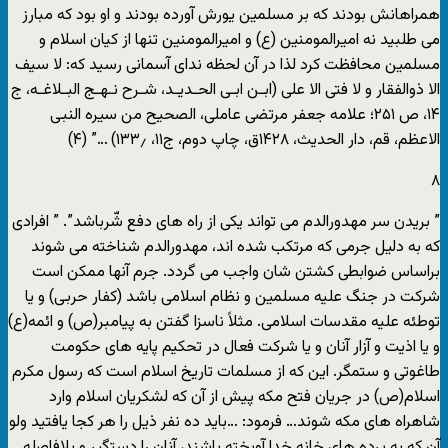
همراهانش بودند که بر مسلمین یورش آورده بودند و او بود که مبارز
می طلبید نه امیرالمومنین (ع) و امیرالمومنین تنها از کیان اسلام و
مسلمین محافظت کرد لذا در آن لحظه ندای آسمانی رسید که: لا سیف
الا ذوالفقار و لا فتی الا علی (ابـن ابـى الحـدیـد، شـرح نـهـج البـلاغـه، ج
۱۴، ص ۲۵۱؛ علامه جعفر مرتضی عاملی، الصحیح من سیره النبی
الاعظم، قم، دار الحدیث، ۱۴۲۸ق، چاپ دوم، ج۱۱، ۱۳۳٫) …” (۴)
۸
” بریدن سر مهدورالدم می تواند یکی از راه های دفع شّرباشد”. ” افرادی
که به دلیل جرمی که مرتکب شده اند، مهدورالدم شناخته می شوند
براساس ضوابطی کشتن شان واجب می گردد. جرم آنها ممکن است
شرکت در جنگ علیه مسلمین و نظام اسلامی باشد (کفار حربی) و یا
توطئه علیه مقدسات اسلامی. مثلاً ناسزا گفتن به پیامبر(ص) و ائمه(ع)
و یا اذیت و آزار آنان و یا شرکت فعال در تحکیم پایه های حکومت
طاغوتی و ستمگر. این که از مسلمات تاریخ اسلام است که رسول مکرم
اسلام(ص) در جریان فتح مکه پیش از آن که لشکریان اسلام وارد
شاهراه های مکه شوند… فرمود: …باید ده نفر ذیل را هر کجا یافتید ولو
آن که به پرده های خانه خدا آویخته باشند، آنان را دستگیر و بلافاصله