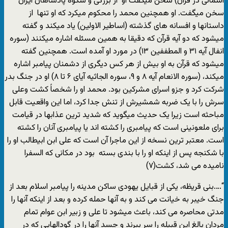
آسمانی در قرآن) سخن میگفت او از بزرگی و شکوه پادشاهان ایران
سخن میگفت. او همچنین محمد را محکوم میکرد که او تنها از
داستانها و افسانه های گذشته (اساطیر الاولین) یاد میکند و گفته
میشود که دو آیه قرآن که دقیقا به همین مسئله اشاره میکنند (سوره
انفال آیه ۳۱ و المطففین ۱۳) در مورد او آمده است. همچنین گفته
میشود که قرآن به او بیش از هر کس دیگری از دشمنان پیامبر اشاره
میکند، (سوره الانعام آیه ۸ و ۹، سوره الجاثیه آیای ۶ تا ۸) او در جنگ بدر
شرکت کرد و جزو اسرای مشرکین بود. محمد او را شخصاً کشت وعلی
سرش را با یک ضربه شمشیرش از تنش جدا کرد، اما این واقعیت قابل
مباحثه است زیرا یک حدیث میگوید که شدید ترین عذابها در قیامت
برای ملعونینی است که پیامبری را کشته اند یا پیامبری آنان را کشته
است. معتبر ترین نسخه از این ماجرا آن است که علی ابن ابیطالب او را
با شکنجه پس از اینکه او را با بندی بسته بود در مکانی که السفرا
نامیده می شد، کشت(۷)
“….بنی قریظه، یکی از قبایل یهودی ساکن مدینه را پیامبر اسلام بعد از
جنگ خیبر به خیانت می کند و به آنها حمله کرده و بعد از اینکه آنها را
مدتی محاصره می کند، باعث میشود تا علی و زبیر ابن عوام تمام
مردان بالغ این قبیله را سر ببرند و جسد آنها را در گودالهایی که در