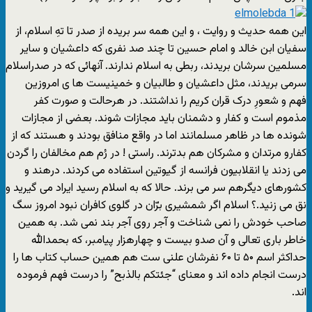
این همه حدیث و روایت ، و این همه سر بریده از صدر تا تهِ اسلام، از
سفیان ابن خالد و امام حسین تا چند صد نفری که داعشیان و سایر
مسلمین سرشان بریدند، ربطی به اسلام ندارند. آنهائی که در صدراسلام
سرمی بریدند، مثل داعشیان و طالبیان و خمینیست ها ی امروزین
فهم و شعورِ درک قران کریم را نداشتند. در هرحالت و صورت کفر
مذموم است و کفار و دشمنان باید مجازات شوند. بعضی از مجازات
شونده ها در ظاهر مسلمانند اما در واقع منافق بودند و هستند که از
کفارو مرتدان و مشرکان هم بدترند. راستی ! در رُم هم مخالفان را گردن
می زدند یا انقلابیون فرانسه از گیوتین استفاده می کردند. درهند و
کشورهای دیگرهم سر می برند. حالا که به اسلام رسید ایراد می گیرید و
نق می زنید.؟ اسلام اگر شمشیری برّان در گلوی کافران نبود امروز سگ
صاحب خودش را نمی شناخت و آجر روی آجر بند نمی شد. به همین
خاطر باری تعالی و آن صدو بیست و چهارهزار پیامبر، که بحمدالله
حداکثر اسم ۵۰ تا ۶۰ نفرشان علنی ست هم همین حساب کتاب ها را
درست انجام داده اند و معنای “جئتکم بالذبح” را درست فهم فرموده
اند.