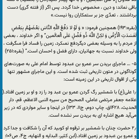
باقى نماند؛ و دین ، مخصوص خدا گردد. پس اگر (از فتنه گری) دست
برداشتند ، تعدّى جز بر ستمکاران روا نیست.»
(بقره:۱۹۳) همچنین فرمود: « وَ لَوْ لا دَفْعُ اللَّهِ النَّاسَ بَعْضَهُمْ بِبَعْضٍ
لَفَسَدَتِ الْأَرْضُ وَ لکِنَّ اللَّهَ ذُو فَضْلٍ عَلَى الْعالَمین” و اگر خداوند ، بعضى
از مردم را به وسیله بعضى دیگردفع نمى‏کرد، زمین را فساد فرا مى‏گرفت ،
ولى خداوند نسبت به جهانیان، دارای فضل و احسان است.” (بقره:۲۵۱)
۵- … ماجرای بریدن سر عمرو بن عبدود توسط امام علی به صورت‌های
گوناگونی در متون تاریخی ثبت شده است. و این ماجرای مشهور تنها
یکی از اقوال تاریخی در این زمینه است:
۱٫ علی(ع) با شمشیر رگ گردن عمرو بن عبد ود را زد و او بر زمین افتاد.(
علامه جعفر مرتضی عاملی، الصحیح من سیره النبی الاعظم، قم، دار
الحدیث، ۱۴۲۸ق، چاپ دوم، ج۱۱، ۱۳۳) در اینجا و سایر مواردی که در زیر
می‌آید هیچ اشاره ای به بریدن سر نشده است.
۲٫ حضرت چنان با شمشیر بر ترقوه او کوبید که آن را شکافت و جدا کرد
و عمرو بن عبدود بر زمین افتاد.(ابن کثیر، البدایه و النهایه، ج۴، ص۱۰۶؛