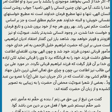
۲- اگر خدا از کسی بخواهد موجودی را بکشد یا سر ببرد و او اطاعت امر
خدا را نکند، آیا می توان چنین انسانی را الهی نامید؟ جواب روشن است.
انسان الهی، تنها و تنها مطیع فرمان خداوند است نه مطیع خواستهای
نفسانی خویش؛ و البته خداوند هم حکیم مطلق است و جز بر اساس
حکمت حکم نمی راند. بهر روی هر چه از خود برون شدن و تابع فرمان
و خواست خدا شدن، در وجود انسانی شدیدتر باشد، عبودیّت او نیز
افزونتر و قویتر خواهد بود. شاهد بارز این گفتار اعتقاد ادیان ابراهیمی
است مبنی بر این که حضرت ابراهیم خلیل الرّحمن به امر خدای خود،
مأمور قربانی نمودن فرزند خود شد و چون الهی بودن، اقتضای اطاعت
مطلق داشت فرزند خود را به قربانگاه برد تا وی را قربانی نماید لکن اراده
ی خدا بر آن قرار گرفت که فرزند ابراهیم قربانی نگردد. در مورد علی بن
ابی طالب نیز اطاعت بی چون و چرای حق تعالی اصلی ترین دلیل جهاد
و ظالم کشی بود. لذاست که در ذکر جریان نبرد علی (ع) با عمرو بن عبد
ودّ ، بعضی از شعرا عبودیّت محض آن حضرت را به زیبایی به تصویر
کشیده و از زبان آن حضرت گفته اند:
گفت من تیغ از پی حق می زنم / بنده ی حقّم نه مأمور تنم.
شیر حقّم نیستم شیر هوا / فعل من بر دین من باشد گوا.
ما رمیت اذ رمیتم در حراب / من چو تیغم وان زننده آفتاب.