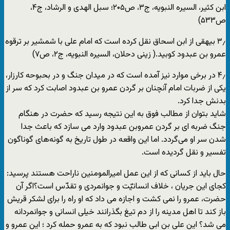
ابن کثیر، السیره النبویه، ج۳، ص۲۰۵؛ سبل الهدی و الرشاد، ج۴،
ص۵۳۳)
۳٫ بیهقی از ابن اسحاق نقل کرده است که امام علی با شمشیر بر ترقوه
عمرو بن عبدود کوبید.( زینی دحلان، السیره النبویه، ج۲، ص۷)
۴٫ در برخی موارد نیز آمده است که در میدان جنگ و در بحبوحه کارزار،
یکی از ضربات امام آنچنان بر گردن عمرو بن عبدود اصابت کرد که سر از
بدنش جدا کرد.
شاید بتوان از مطالب فوق به این نتیجه رسید که حضرت در هنگام
جنگ ضربه ای بر گردن عمروبن عبدود وارد می سازد که باعث جدا
شدن سر او می‌گردد. اما این واقعه در طول تاریخ به گونه‌های گوناگون
تفسیر و نقل ‌گردیده است.
حال باید از کسانی که از این عمل امیرالمومنین ناراحت هستند پرسید:
کجای این جریان ، خلاف انسانیّت و جوانمردی و تقدّس است؟اگر آن
حضرت، عمرو را نمی کشت و اجازه می داد که او راه را برای لشکر قریش
باز کند تا اهل مدینه را از دم تیغ بگذرانند خیلی انسانی و جوانمردانه
می شد؟ این علی بن ابی طالب نبود که به عمرو حمله کرد ؛ این عمرو و