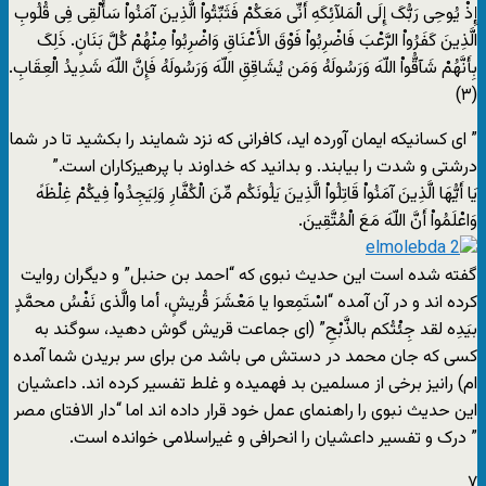
إِذْ یُوحِی رَبُّکَ إِلَى الْمَلآئِکَهِ أَنِّی مَعَکُمْ فَثَبِّتُواْ الَّذِینَ آمَنُواْ سَأُلْقِی فِی قُلُوبِ
الَّذِینَ کَفَرُواْ الرَّعْبَ فَاضْرِبُواْ فَوْقَ الأَعْنَاقِ وَاضْرِبُواْ مِنْهُمْ کُلَّ بَنَانٍ. ذَلِکَ
بِأَنَّهُمْ شَآقُّواْ اللّهَ وَرَسُولَهُ وَمَن یُشَاقِقِ اللّهَ وَرَسُولَهُ فَإِنَّ اللّهَ شَدِیدُ الْعِقَابِ.
(۳)
” ای کسانیکه ایمان آورده اید، کافرانی که نزد شمایند را بکشید تا در شما
درشتی و شدت را بیابند. و بدانید که خداوند با پرهیزکاران است.”
یَا أَیُّهَا الَّذِینَ آمَنُواْ قَاتِلُواْ الَّذِینَ یَلُونَکُم مِّنَ الْکُفَّارِ وَلِیَجِدُواْ فِیکُمْ غِلْظَهً
وَاعْلَمُواْ أَنَّ اللّهَ مَعَ الْمُتَّقِینَ.
گفته شده است این حدیث نبوی که “احمد بن حنبل” و دیگران روایت
کرده اند و در آن آمده “اسْتَمِعوا یا مَعْشَرَ قُریشٍ، أما والَّذی نَفْسُ محمَّدٍ
بیَدِه لقد جِئْتُکم بالذَّبْحِ” (ای جماعت قریش گوش دهید، سوگند به
کسی که جان محمد در دستش می باشد من برای سر بریدن شما آمده
ام) رانیز برخی از مسلمین بد فهمیده و غلط تفسیر کرده اند. داعشیان
این حدیث نبوی را راهنمای عمل خود قرار داده اند اما “دار الافتای مصر
” درک و تفسیر داعشیان را انحرافی و غیراسلامی خوانده است.
۷