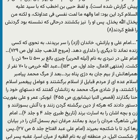
پیش گزارش شده است). و لفظ حیی بن اخطب که با سید علیه
السلام کرد این بود: اما والهه ما لمت نفسی فی عداوتک، و لکنه من
یخذل الله یخذل. پس او را نیز بکشتند درحالی که نشسته بود گردنش
را قطع کردند(۸)
“….امام علی و یارانش، خاندان (ازد) را سر بریدند، به نحوی که کسی
زنده نماند تا دیگری را دلداری دهد. (مروج الذهب جلد اول ص ۷۲۹)…
امام علی در نبردی به نام (لیله الحریر) چیزی بالغ بر ۵۰۰ تا ۹۰۰ تن را
کشت. (منتهی الامال، جلد اول، ص ۱۵۳)…عبد الله خررمی با ۷۰ نفر از
همراهانش از بیم جان به دژی پناه برد…بعد از مرگ محمد پیامبر
اسلام عده ای از مردم قبایل از اسلام برگشتند و عوامل پیغمبر اسلام
را کشتند، و از شادی مرگ محمد به زنانشان گفتند که دستهای خود را
حنا بگذارند (قصص النیا نیشابوری ص ۴۵۵) ابوبکر، عمر و علی بفوریت
دستور دادند که هرکه از دین برگشته گردن زنند و با آتش بسوزانند و
زن و بچه اشان را به اسارت برند (تاریخ طبری جلد ۴ و جلد ۶)… امام
علی شاهرگ مردان را برید و بمانند مرغان نیم بسمل آنان را در بیابان
رها کرد تا با شکنجه بمیرند (امام علی عبد الفتاح جلد ۵ ص ۲۷)..پس
از شکست ائیل، در منطقه ای به نام الظیه از میان اسرا، عقبه پسر ابی