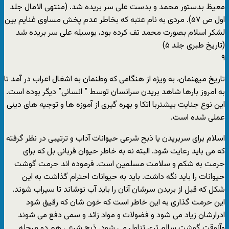
معیظ بدستور محمد و بدست علی سر بریده شد. (منتهی الامال جلد
اول ص ۵۷). مردی به نام عتبه که بخاطر عدم پخش مساوی غنایم بین
لشکر اسلام بصورت محمد تف کرده بود، بوسیله علی سر بریده شد
(تاریخ طبری جلد ۵)
۹
تاریخ میهنمان، به ویژه از هنگامی که وطنمان به اشغال اعراب در آمد تا
به امروز بارها شاهد بریدن سرانسان توسط ” انسانی” دیگر بوده است.
این نوع جنایت بیشتربا اتکا و بهره گیری از آموزه ها و توجیه های دینی
عملی شده است.
اسلام برای سربریدن یا ذبح شرعی حیوانات آداب و ترتیبی در نظر گرفته
که می باید رعایت شود. البته نه به خاطر حیوان قربانی بل که برای
حرمت به شکم و سلامت مسلمین است. فرموده اند حرمت گوشت
حیوانات را باید نگه داشت. باید به حیوانات احترام گذاشت به این
شکل که قبل از بریدن سرشان آنان را باید آب نوشاند تا سیراب شوند.
این حرمت گذاری به این خاطر است که خون شان که رقیق شود
ادرارشان زیاد می شود و فضولات و مواد زائد و سمی دفع می شوند
وآنوقت گوشت سالم تری تناول می شود. ذبح شرعی هم دو مرحله