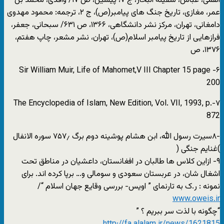
القمی، عباس، سفینه البحار، ج ۷، پیشین، ص ۱۷/ واقدی، محمد بن
عمر، مغازی، تاریخ جنگ های پیامبر(ص)، ج ۲، ترجمه: محمود مهدوی
دامغانی، تهران، مرکز نشر دانشگاهی، ۱۳۶۶، ص ۶۳۱/ سبحانی، جعفر،
فرازهایی از تاریخ پیامبر اسلام(ص)، تهران، نشر مشعر، چاپ هفتم،
۱۳۷۶، ص
۶- Sir William Muir, Life of Mahomet,V III Chapter 15 page
200
۷-The Encyclopedia of Islam, New Edition, Vol. VII, 1993, p.
872
-۸سیرت رسول الله، ابن هشام پوشینه دوم برگ ۷۵۷٫ سوره الانفال
)غنایم جنگی (
۹- ازاین کلاس ها طالبان در افغانستان، داعشیان در مناطق تحت
اشغال شان، در عربستان سعودی و سومالی و… برپا کرده اند. برای
نمونه : ر.ک به تارنمای ” اویس- بررسی وقایع جهان اسلام “/
www.oweis.ir
“چگونه با لذت سر ببریم ؟ ”