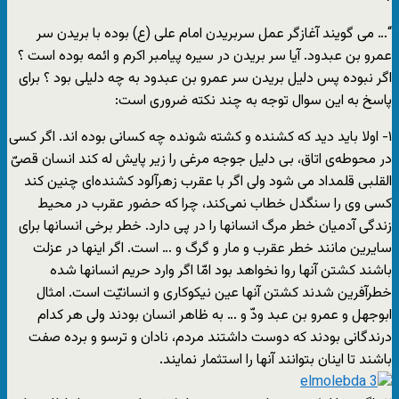
“… می گویند آغازگر عمل سربریدن امام علی (ع) بوده با بریدن سر
عمرو بن عبدود. آیا سر بریدن در سیره پیامبر اکرم و ائمه بوده است ؟
اگر نبوده پس دلیل بریدن سر عمرو بن عبدود به چه دلیلی بود ؟ برای
پاسخ به این سوال توجه به چند نکته ضروری است:
۱- اولا باید دید که کشنده و کشته شونده چه کسانی بوده اند. اگر کسی
در محوطه‌ی اتاق، بی دلیل جوجه مرغی را زیر پایش له کند انسان قصیّ
القلبی قلمداد می شود ولی اگر با عقرب زهرآلود کشنده‌ای چنین کند
کسی وی را سنگدل خطاب نمی‌کند، چرا که حضور عقرب در محیط
زندگی آدمیان خطر مرگ انسانها را در پی دارد. خطر برخی انسانها برای
سایرین مانند خطر عقرب و مار و گرگ و … است. اگر اینها در عزلت
باشند کشتن آنها روا نخواهد بود امّا اگر وارد حریم انسانها شده
خطرآفرین شدند کشتن آنها عین نیکوکاری و انسانیّت است. امثال
ابوجهل و عمرو بن عبد ودّ و … به ظاهر انسان بودند ولی هر کدام
درندگانی بودند که دوست داشتند مردم، نادان و ترسو و برده صفت
باشند تا اینان بتوانند آنها را استثمار نمایند.