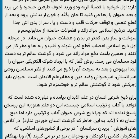
دارد: اول خرخره یا قصبۀ الریه ودو ورید اجوف طرفین حنجره را می برید
و بعد حیوان را رها می کنید تا جان بکَنَد و خون از بدنش برود و بعد از
قطع تنفس و توقف حرکات قلب و دست و پا ، سر از بدن اش جدا
کنید. درذبح اسلامی مواد زائد و فضولات حاصله از متابولیسم و
سوخت و ساز بدن کمتر در بدن و عضلات حیوان می ماند. در مرحله
اول ذبح اسلامی اعصاب قطع نمی شوند و قلب و ریه ها و مغز کار می
کنند و همین باعث دفع مواد زائد می شود و گوشت سالم تر به دست
فرد مسلمان می رسد. روش کّفار که با ایجاد شوک الکتریکی حیوان را
ابتدا بیهوش و بعد به سرعت آن را ذبح می کنند از نظر مسلمین روشی
غیر انسانی، غیرحیوانی وضد دین و مغایرعلم الابدان است. حیوان باید
زجرکش شود تا گوشتش سالم تر و خوشمزه تر شود.
برای ذبح شرعی انسان در علم الابدان نیامده و نیاورده شده است که
قواعد یا آداب و ترتیب اسلامی چیست، این دو علم هنوزبه این پرسش
پاسخ نداده اند که چرا ذبح شرعی حیوان آداب و ترتیبی دارد اما ذبح
انسان نه ؟ (لابد به این خاطر که گوشت انسان خوردن ندارد). در کلاس
های آموزشِ ” بریدن سرانسان ” در برخی از کشورهای اسلامی، که
شاگردان کلاس را کودکان و نوجوانان نیز در بر می گیرند (۹)، ویا بهنگام