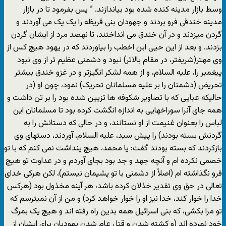
وسط بازار مدینه کنده شده بود بیاندازند. ” پس بفرمود تا در بازار
مدینه خندقی فرو بردند و جهودان بنی قریظه را یک یک می آوردند و
گردن میزدند و در آن خندق می انداختند، تا نهصد مرد از ایشان گردن
بزدند. و بعد از این حیی ابن اخطب را بیاوردند که در یهود هیچ کس از
وی مهتر(شریفتر، در مقام بالاتر) نبود و دشمنی عظیم تر از وی نبود
پیغمبر را، علیه السلام، و از همه لشکر انگیزتر و در غزو خندق بیشتر
تحریض (دشمنان را بر علیه مسلمانان تحریک) نمود، چون او (در
حالیکه عبایی که با تصاویر شکوفه ها تزیین شده بود را بر تن داشت و
همه جای آنرا سوراخهایی به اندازه انگشت کرده بود تا مسلمانان این
لباس را بعنوان غنیمت از او نستانند، و در حالی که دستانش را به
گردنش بسته بودند) را پیش سید، علیه السلام، آوردند، دستهای وی
بازکردند که بسته بودند گفت: یا محمد، هیچ پنداشت نمی کنم که با تو
خصمی نکرده ام و آنچه جهد و جد بود بجای آوردم و در عداوت تو هیچ
فرو نگذاشته ام (اصلاً از دشمنی با تو پشیمان نیستم)، لکن هرکی خدای
تعالی در حق وی تقدیر خذلان کرده باشد، هر آینه مخذول بود (هرکس
خدا را خوار کند، خدا نیز او را خوار خواهد کرد) و من از آن نمیترسم که
تو مرا بکشی، که بنی اسرائیل همه بدین راه رفته اند و هیچ یک بمرگ
خود نمرده اند (و کشته شدن و قتل عام شدن یهودیان برای ایشان از