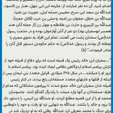
اعدام کنید. آن ده نفر عبارتند از: عکرمه ابن ابی جهل، هبار بن الاسود،
عبدالله بن سعد ابی سرح، مقیس صبابه لیثی، حویرث بن نقیذ،
عبدالله بن خطل، صفوان بن امیه، وحشی بن حرب (قاتل حمزه)،
عبداللّه بن الزبیری و حارث بن طلاطله و چهار زن (از جمله آنان هند
همسر ابوسفیان بود) دو نفر از آنان آوازخوان بوده و در مذمت رسول
خدا(ص) سخنان زشت می گفتند. تمام این افراد به نحوی مجرم یا
توطئه گر بودند و رسول خدا(ص) به حکم حکومتی دستور قتل آنان را
صادر فرمودند.” (۵)
“….سفیان ابن خالد رئیس یک قبیله است که برای دفاع از قبیله خود از
تازش پیامبر اسلام اردوگاهی نظامی ایجاد کرده بود. پیامبر اسلام با
ترور او را میکشد….در سال ۶۲۵ میلادی. قبایل متعدد بنی لیحان پس از
اینکه از قتلها و غارتهای متعدد مسلمانان رنج بردند، در کنار رئیس
قبیله شان سفیان ابن خالد جمع شدند تا پیرامون مشکلاتی که مدام از
طرف مسلمانان بر آنها وارد میشد با یکدیگر گفتگو کنند. جاسوسان
محمد او را از این قضیه مطلع کردند. او عبدالله بن انیس، را دستور داد
تا برود و خالد را بکشد. عبدالله به تنهایی نزد او رفت، و خود را داوطلبی
برای جنگ با محمد معرفی کرد عبدالله وقتی که به او نزدیک شد در