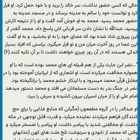
حالی که کسی حضور نداشت، سر خالد را برید و با خود حمل کرد. او فرار
کرد و توانست خود را سالم به مدینه برساند و در مسجد مدینه به
حضور محمد رسید. محمد به او خوش آمد گفت و او را از نتیجه کارش
پرسید، عبدالله با نشان دادن سر قربانی اش پاسخ داد. محمد آنقدر از
این پیروزی شاد شده بود که عصای خود را به او بخشید. و به او گفت
این عصا در روز آخرت میان من و تو قرار میگیرد، براستی که افراد بسیار
اندکی هستند که در آن روز چیزی خواهند داشت تا بر آن تکیه کنند.(۶)
“…نضر ابن حارث یکی از هم قبیله ای های محمد بوده است که با او
همواره مخالفت میکرده است، او اشعاری که از ایرانیان آموخته بود را در
مقابل قرآن محمد میسرود و با اینکار خشم محمد را برانگیخته بود.
نضر در جنگ بدر به دست مسلمانان می افتد و محمد دستور میدهد
امام علی او را از میان اسیران بیرون کشیده و سرش را ببرد.
او عبدالدر را در گروه مطمعون (مکّیانی که منابع غذایی را برای حج
کنندگان فراهم میکردند نماینده میکرد، و قدرت قابل توجهی در مکه
داشت. او مخالفتی شدید با پیامبر داشت، او پیامبر را تمسخر میکرد و
وقتی که محمد از نابودی و سرنوشت تلخ ملت های کهن (عذابهای