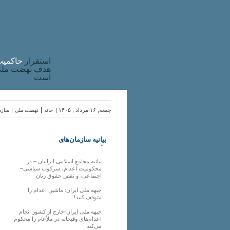
استقرار
حاکميت
هدف نهضت ملی 
است
جمعه, ۱۶ مرداد , ۱۴۰۵ |
خانه
نهضت ملی
سازما
بیانیه سازمان‌های
ملی
بیانیه مجامع اسلامی ایرانیان – در
محکومیت اعدام، سرکوب سیاسی–
اجتماعی، و نقض حقوق زنان
جبهه ملی ایران: ماشین اعدام را
متوقف کنید!
جبهه ملی ایران-خارج از کشور انجام
اعدام‌های وقیحانه در ملأِعام را محکوم
می‌کند