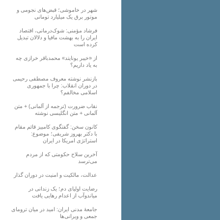
شهر در خاموشی؛ قبض‌های نجومی و
موتور برق یک میلیارد تومانی
فرشاد مؤمنی: شوک‌درمانی، اقتصاد
ایران را به بهشت مافیا و دلالان تبدیل
کرده است
از «خیبر یونایتد» محمدباقر خرازی چه
به یاد داریم؟
بازنشر نوشته معروف مصطفی رحیمی
در دوران انقلاب: چرا با جمهوری
اسلامی مخالفم؟
نقاب ضرورت (ترجمه از آلمانی) + متن
آلمانی + متن انگلیسی نوشته
کانون سخن: گفتگوی کامبیز قائم مقام
با دکتر بهروز شریفی؛ موضوع:
استراتژی امریکا در ایران
آخرین سلاح حکومتی که از مردم
می‌ترسد
عدالت، مالکیت و امنیت در دوران گذار
رضایت اولیای دم؛ یک زندانی در
میاندوآب از اعدام رهایی یافت
جامعهٔ مدنی ایران: امید در میان ترومای
جمعی و ویرانی‌ها