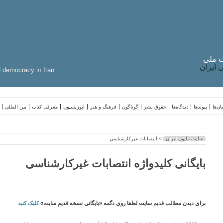
 ملی
ایران
d
democracy
in
Iran
ن‌ها
پیوندها
دیدگاه‌ها
حقوق بشر
گوناگون
فرهنگ و هنر
اپوزیسیون
معرفی کتاب
بین المللی
سایت ملیون ایران
> انتصابات غیرکارشناسی
بایگانی کلیدواژه انتصابات غیرکارشناسی
برای دیدن مطالب قدیم سایت لطفا روی دگمه «بایگانی نسخه قدیم سایت»
کلیک کنید