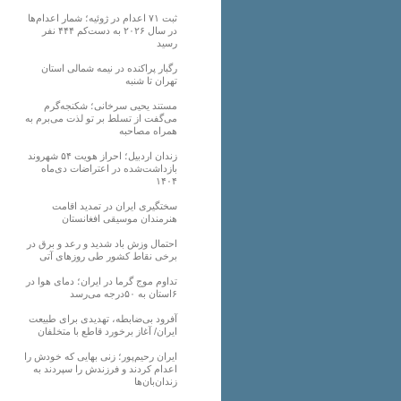
ثبت ۷۱ اعدام در ژوئیه؛ شمار اعدام‌ها
در سال ۲۰۲۶ به دست‌کم ۴۴۴ نفر
رسید
رگبار پراکنده در نیمه شمالی استان
تهران تا شنبه
مستند یحیی سرخانی؛ شکنجه‌گرم
می‌گفت از تسلط بر تو لذت می‌برم به
همراه مصاحبه
زندان اردبیل؛ احراز هویت ۵۴ شهروند
بازداشت‌شده در اعتراضات دی‌ماه
۱۴۰۴
سختگیری ایران در تمدید اقامت
هنرمندان موسیقی افغانستان
احتمال وزش باد شدید و رعد و برق در
برخی نقاط کشور طی روزهای آتی
تداوم موج گرما در ایران؛ دمای هوا در
۶استان به ۵۰درجه می‌رسد
آفرود بی‌ضابطه، تهدیدی برای طبیعت
ایران/ آغاز برخورد قاطع با متخلفان
ایران رحیم‌پور؛ زنی بهایی که خودش را
اعدام کردند و فرزندش را سپردند به
زندان‌بان‌ها