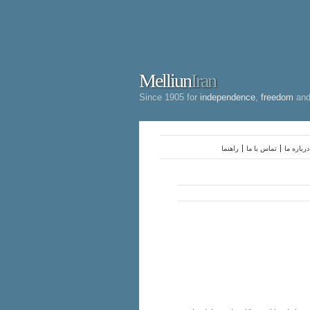
Melliun
Iran
Since 1905 for
independence
,
freedom
an
درباره ما
تماس با ما
راهنما