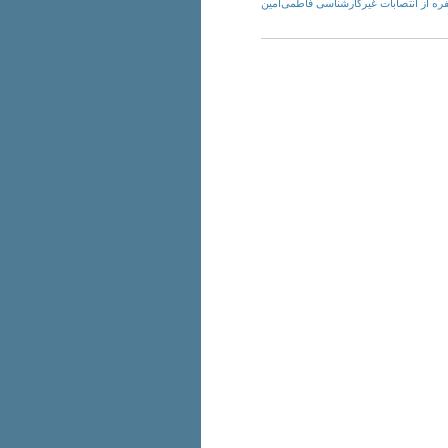
Tuesday, 1st November, - دلیل ناکارآمدی وزارت صمت مشخص شد / لیست ۷۱ نفره از انتصابات غیرکارشناسی فاطمی‌امین