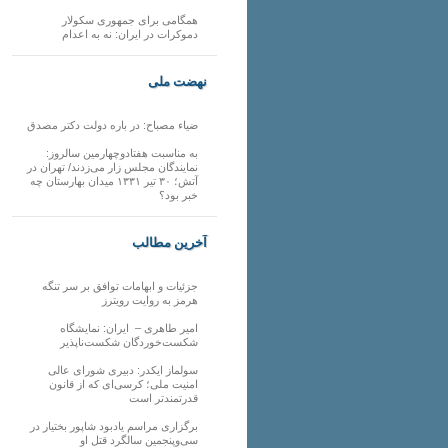
همگامی برای جمهوری سکولار
دموکرات در ایران: نه به اعدام
نهضت ملی
ضیاء مصباح: در باره دولت دکتر مصدق
به مناسبت هفتادوچهارمین سالروز:
نمایندگان مجلس زار می‌زدند/ تهران در
آتش؛ ۳۰ تیر ۱۳۳۱ میدان بهارستان چه
خبر بود؟
آخرین مطالب
جزئیات و ابهامات توافق بر سر تنگه
هرمز به روایت رویترز
امیر طاهری – ایران: نمایشگاه
شکست‌خوردگان شکست‌ناپذیر
سولماز ایکدر: دبیری شورای عالی
امنیت ملی؛ کرسی‌ای که از قانون
قدرتمندتر است
برگزاری مراسم یادبود شاپور بختیار در
سی‌وپنجمین سالگرد قتل او