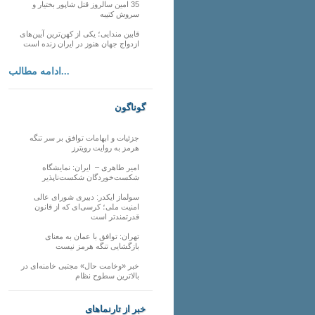
35 امین سالروز قتل شاپور بختیار و
سروش کتیبه
قابین مندایی؛ یکی از کهن‌ترین آیین‌های
ازدواج جهان هنوز در ایران زنده است
ادامه مطالب...
گوناگون
جزئیات و ابهامات توافق بر سر تنگه
هرمز به روایت رویترز
امیر طاهری – ایران: نمایشگاه
شکست‌خوردگان شکست‌ناپذیر
سولماز ایکدر: دبیری شورای عالی
امنیت ملی؛ کرسی‌ای که از قانون
قدرتمندتر است
تهران: توافق با عمان به معنای
بازگشایی تنگه هرمز نیست
خبر «وخامت حال» مجتبی خامنه‌ای در
بالاترین سطوح نظام
خبر از تارنماهای