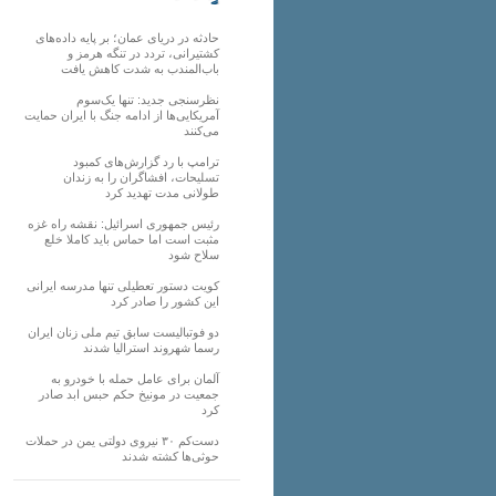
دیگر
حادثه در دریای عمان؛ بر پایه داده‌های
کشتیرانی، تردد در تنگه هرمز و
باب‌المندب به شدت کاهش یافت
نظرسنجی جدید: تنها یک‌سوم
آمریکایی‌ها از ادامه جنگ با ایران حمایت
می‌کنند
ترامپ با رد گزارش‌های کمبود
تسلیحات، افشاگران را به زندان
طولانی مدت تهدید کرد
رئیس‌ جمهوری اسرائیل: نقشه راه غزه
مثبت است اما حماس باید کاملا خلع
سلاح شود
کویت دستور تعطیلی تنها مدرسه ایرانی
این کشور را صادر کرد
دو فوتبالیست سابق تیم ملی زنان ایران
رسما شهروند استرالیا شدند
آلمان برای عامل حمله با خودرو به
جمعیت در مونیخ حکم حبس ابد صادر
کرد
دست‌کم ۳۰ نیروی دولتی یمن در حملات
حوثی‌ها کشته شدند