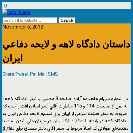
November 6, 2012
داستان دادگاه لاهه و لايحه دفاعي
ايران
Share
Tweet
Pin
Mail
SMS
در شماره سي‌ام ماهنامه آزادي صفحه 9 مطلبي با تيتر «دادگاه لاهه»
به نقل از صفحات 114 و 115 خاطرات آقاي امير اصلان افشار آمده كه
مربوط به سفر هيئت اعزامي از ايران براي تسليم لايحه دفاعي ايران به
دادگاه لاهه در رابطه با شكايت انگلستان در جريان ملي شدن نفت با
مقدمه‌اي طولاني كه اصلاً مربوط به سفر آقاي دكتر مصدق براي دفاع از