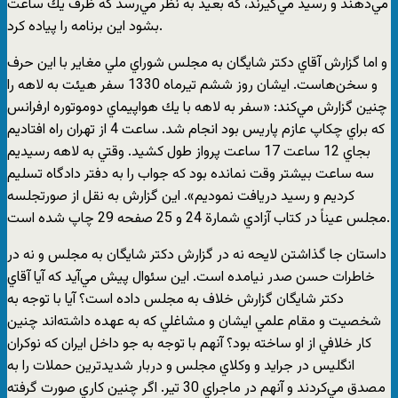
مي‌دهند و رسيد مي‌گيرند، كه بعيد به نظر مي‌رسد كه ظرف يك ساعت
بشود اين برنامه را پياده كرد.
و اما گزارش آقاي دكتر شايگان به مجلس شوراي ملي مغاير با اين حرف
و سخن‌هاست. ايشان روز ششم تيرماه 1330 سفر هيئت به لاهه را
چنين گزارش مي‌كند: «سفر به لاهه با يك هواپيماي دوموتوره ارفرانس
كه براي چكاپ عازم پاريس بود انجام شد. ساعت 4 از تهران راه افتاديم
بجاي 12 ساعت 17 ساعت پرواز طول كشيد. وقتي به لاهه رسيديم
سه ساعت بيشتر وقت نمانده بود كه جواب را به دفتر دادگاه تسليم
كرديم و رسيد دريافت نموديم». اين گزارش به نقل از صورتجلسه
مجلس عيناً در كتاب آزادي شمارة 24 و 25 صفحه 29 چاپ شده است.
داستان جا گذاشتن لايحه نه در گزارش دكتر شايگان به مجلس و نه در
خاطرات حسن صدر نيامده است. اين سئوال پيش مي‌آيد كه آيا آقاي
دكتر شايگان گزارش خلاف به مجلس داده است؟ آيا با توجه به
شخصيت و مقام علمي ايشان و مشاغلي كه به عهده داشته‌اند چنين
كار خلافي از او ساخته بود؟ آنهم با توجه به جو داخل ايران كه نوكران
انگليس در جرايد و وكلاي مجلس و دربار شديدترين حملات را به
مصدق مي‌كردند و آنهم در ماجراي 30 تير. اگر چنين كاري صورت گرفته