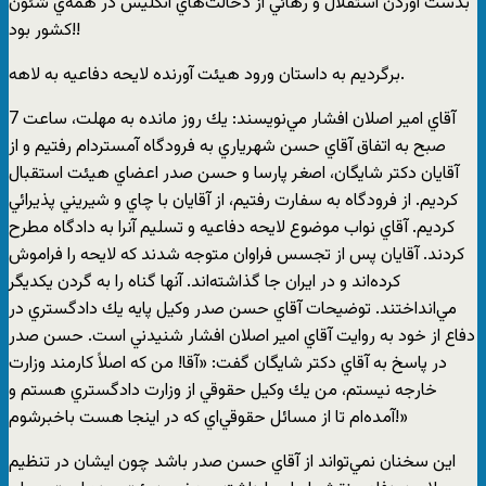
بدست آوردن استقلال و رهائي از دخالت‌هاي انگليس در همه‌ي شئون
كشور بود!!
برگرديم به داستان ورود هيئت آورنده لايحه دفاعيه به لاهه.
آقاي امير اصلان افشار مي‌نويسند: يك روز مانده به مهلت، ساعت 7
صبح به اتفاق آقاي حسن شهرياري به فرودگاه آمستردام رفتيم و از
آقايان دكتر شايگان، اصغر پارسا و حسن صدر اعضاي هيئت استقبال
كرديم. از فرودگاه به سفارت رفتيم، از آقايان با چاي و شيريني پذيرائي
كرديم. آقاي نواب موضوع لايحه دفاعيه و تسليم آنرا به دادگاه مطرح
كردند. آقايان پس از تجسس فراوان متوجه شدند كه لايحه را فراموش
كرده‌اند و در ايران جا گذاشته‌اند. آنها گناه را به گردن يكديگر
مي‌انداختند. توضيحات آقاي حسن صدر وكيل پايه يك دادگستري در
دفاع از خود به روايت آقاي امير اصلان افشار شنيدني است. حسن صدر
در پاسخ به آقاي دكتر شايگان گفت: «آقا! من كه اصلاً كارمند وزارت
خارجه نيستم، من يك وكيل حقوقي از وزارت دادگستري هستم و
آمده‌ام تا از مسائل حقوقي‌اي كه در اينجا هست باخبرشوم!»
اين سخنان نمي‌تواند از آقاي حسن صدر باشد چون ايشان در تنظيم