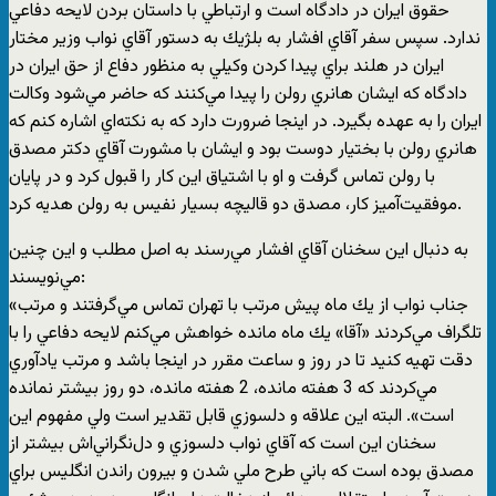
حقوق ايران در دادگاه است و ارتباطي با داستان بردن لايحه دفاعي
ندارد. سپس سفر آقاي افشار به بلژيك به دستور آقاي نواب وزير مختار
ايران در هلند براي پيدا كردن وكيلي به منظور دفاع از حق ايران در
دادگاه كه ايشان هانري رولن را پيدا مي‌كنند كه حاضر مي‌شود وكالت
ايران را به عهده بگيرد. در اينجا ضرورت دارد كه به نكته‌اي اشاره كنم كه
هانري رولن با بختيار دوست بود و ايشان با مشورت آقاي دكتر مصدق
با رولن تماس گرفت و او با اشتياق اين كار را قبول كرد و در پايان
موفقيت‌آميز كار، مصدق دو قاليچه بسيار نفيس به رولن هديه كرد.
به دنبال اين سخنان آقاي افشار مي‌رسند به اصل مطلب و اين چنين
مي‌نويسند:
«جناب نواب از يك ماه پيش مرتب با تهران تماس مي‌گرفتند و مرتب
تلگراف مي‌كردند «آقا» يك ماه مانده خواهش مي‌كنم لايحه دفاعي را با
دقت تهيه كنيد تا در روز و ساعت مقرر در اينجا باشد و مرتب يادآوري
مي‌كردند كه 3 هفته مانده، 2 هفته مانده، دو روز بيشتر نمانده
است». البته اين علاقه و دلسوزي قابل تقدير است ولي مفهوم اين
سخنان اين است كه آقاي نواب دلسوزي و دل‌نگراني‌اش بيشتر از
مصدق بوده است كه باني طرح ملي شدن و بيرون راندن انگليس براي