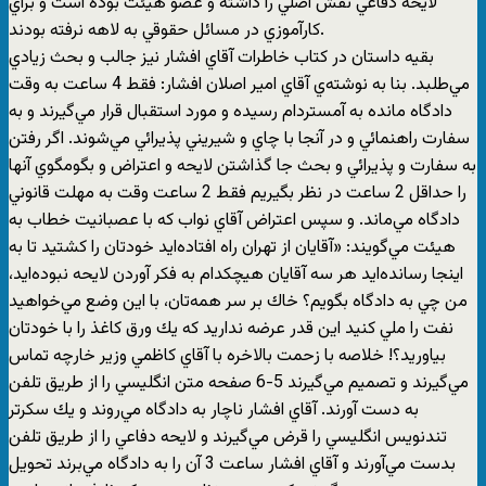
لايحه دفاعي نقش اصلي را داشته و عضو هيئت بوده است و براي
كارآموزي در مسائل حقوقي به لاهه نرفته بودند.
بقيه داستان در كتاب خاطرات آقاي افشار نيز جالب و بحث زيادي
مي‌طلبد. بنا به نوشته‌ي آقاي امير اصلان افشار: فقط 4 ساعت به وقت
دادگاه مانده به آمستردام رسيده و مورد استقبال قرار مي‌گيرند و به
سفارت راهنمائي و در آنجا با چاي و شيريني پذيرائي مي‌شوند. اگر رفتن
به سفارت و پذيرائي و بحث جا گذاشتن لايحه و اعتراض و بگومگوي آنها
را حداقل 2 ساعت در نظر بگيريم فقط 2 ساعت وقت به مهلت قانوني
دادگاه مي‌ماند. و سپس اعتراض آقاي نواب كه با عصبانيت خطاب به
هيئت مي‌گويند: «آقايان از تهران راه افتاده‌ايد خودتان را كشتيد تا به
اينجا رسانده‌ايد هر سه آقايان هيچكدام به فكر آوردن لايحه نبوده‌ايد،
من چي به دادگاه بگويم؟ خاك بر سر همه‌تان، با اين وضع مي‌خواهيد
نفت را ملي كنيد اين قدر عرضه نداريد كه يك ورق كاغذ را با خودتان
بياوريد؟! خلاصه با زحمت بالاخره با آقاي كاظمي وزير خارچه تماس
مي‌گيرند و تصميم مي‌گيرند 5-6 صفحه متن انگليسي را از طريق تلفن
به دست آورند. آقاي افشار ناچار به دادگاه مي‌روند و يك سكرتر
تندنويس انگليسي را قرض مي‌گيرند و لايحه دفاعي را از طريق تلفن
بدست مي‌آورند و آقاي افشار ساعت 3 آن را به دادگاه مي‌برند تحويل