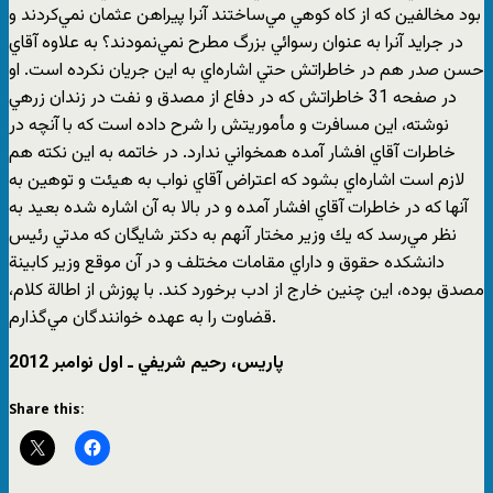
بود مخالفين كه از كاه كوهي مي‌ساختند آنرا پيراهن عثمان نمي‌كردند و
در جرايد آنرا به عنوان رسوائي بزرگ مطرح نمي‌نمودند؟ به علاوه آقاي
حسن صدر هم در خاطراتش حتي اشاره‌اي به اين جريان نكرده است. او
در صفحه 31 خاطراتش كه در دفاع از مصدق و نفت در زندان زرهي
نوشته، اين مسافرت و مأموريتش را شرح داده است كه با آنچه در
خاطرات آقاي افشار آمده همخواني ندارد. در خاتمه به اين نكته هم
لازم است اشاره‌اي بشود كه اعتراض آقاي نواب به هيئت و توهين به
آنها كه در خاطرات آقاي افشار آمده و در بالا به آن اشاره شده بعيد به
نظر مي‌رسد كه يك وزير مختار آنهم به دكتر شايگان كه مدتي رئيس
دانشكده حقوق و داراي مقامات مختلف و در آن موقع وزير كابينة
مصدق بوده، اين چنين خارج از ادب برخورد كند. با پوزش از اطالة كلام،
قضاوت را به عهده خوانندگان مي‌گذارم.
پاريس، رحيم شريفي ـ اول نوامبر 2012
Share this: