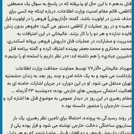
قتل بدهم.» با این حال او پذیرفته که در پاسخ به سوال یک مصطفی
کاظمی، قائم مقام امنیت وزارت اطلاعات، درباره اینکه چه کسی برای
حذف شدن در اولویت باشد، گفته: «[داریوش] فروهر را در اولویت قرار
دهید» و در روز عملیات از کاظمی دستور می گیرد: «فروهر بدون زنش
فایده ندارد» و هر دو را با کار بزنند. عالیخانی در این اعترافات به
مدیریت و مشارکت در عملیات قتل داریوش فروهر، پروانه اسکندری،
محمد مختاری و محمدجعفر پوینده اعتراف کرده و گفته برنامه قتل
«شیرین عبادی» را هم داشته اند: «در نظر داریم با اسلحه او را بزنیم.»
مهرداد عالیخانی ۱۰آذر۷۷ توسط معاونت حفاظت وزارت اطلاعات
بازداشت می شود و به یک خانه امن و چند روز بعد به زندان حشمتیه
تهران منتقل می شود. او در این دوران، در جریان اشارات خامنه ای به
فعالیت احتمالی سرویس های خارجی بوده: «دوشنبه ۲۳ آذرماه …
مقام رهبری در این روز در دیدار عمومی به موضوع قتل ها اشاره کرد و
دست خارجیان را متصور دانسته بود.»
در روند رسیدگی به پرونده، احتمالا برای تامین نظر رهبری، یک بار
سناریوی ساختگی دخالت خارجی نوشته می شود و قرار بوده یکی از
نزدیکان داریوش فروهر و دو افغان قربانی ماجرا شوند که به هر دلیل