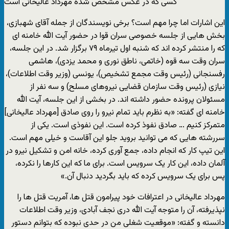
کسی که در عکس مشخص شده مهرداد عالیخانی است
این اشارات اما چرا مهم است؟ برخی نویسندگان از جمله آقای شهبازی،
بخش هایی از جلسه خصوصی سران قوا در حضور آیت الله خامنه ای
که را منتشر کرده اند که شنبه اول تیرماه ۷۹ برگزار شد. در این جلسه،
سران وقت سه قوه (خاتمی، ناطق نوری و محمد یزدی)، هاشمی
رفسنجانی (رئیس وقت مجمع تشخیص)، یونسی (وزیر وقت اطلاعات)،
نیازی (رئیس وقت سازمان قضایی نیروهای مسلح) و سه نفر از
مسئولان پرونده حضور داشته اند. در بخشی از این جلسه، آیت الله
خامنه ای گفته: «به نظرم باید تمام نیرو را روی صادق [مهرداد عالیخانی]
متمرکز کنیم … صادق نفوذ کرده است. این نفوذی است. یکی از
سررشته هایی که می توانید بروید جلو این آقاست و خیلی مهم است.
این تیپ کار که انجام داده، جمع آوری کرده، خانه امن و تشکیل نیرو در
آلمان داده، این کار یک سرویس است. برای ما که این کارها را نکرده،
پس برای یک سرویس کرده که باید بگردید دنبال آن.»
مهرداد عالیخانی در اعترافات خود پیرامون قتل ها، آمریت قتل ها را
نپذیرفته، آن را متوجه آیت الله دری نجف آبادی، وزیر وقت اطلاعات
دانسته و گفته: «موقعیت شغلی من در حدی نبوده که بتوانم دستور