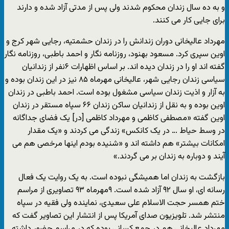
و به ده سال زندان محکوم شدند ولی پس از مدتی آزاد شده و دارند
برای جایی کار می کنند.
مهرداد عالیخانی دوران زندانش را در زندان حشمتیه، رجایی شهر کرج و
اوین سپری کرد. مسعود بهنود، روزنامه نگار و احمد باطبی، روزنامه نگار
گفته اند او را در زندان دیده اند. بر اساس اظهارات ۶نفر از زندانیان
سیاسی زندان رجایی شهر، عالیخانی مهرماه ۸۵ نیز در این زندان بوده و
به آزار و اذیت زندان سیاسی مشغول بوده است. احمد باطبی در زندان
اوین بوده و به نقل از زندانیان ساکن زندان ۶۶ سپاه مستقر در زندان
اوین گفته «مصطفی کاظمی و مهرداد کاظمی [در] یک فضای جداگانه
در وسط حیاط … در یک کانکس» زندگی می کردند و «یک مقدار
امکانات بیشتر» هم داشته اند و «شنیده بودم اینها مرخصی هم می
آیند و دوباره به زندان بر می گردند.»
بازگشت به زندان اما همیشگی نبوده است. به یک روایت یک فعال
رسانه ای، او سال ۹۲ آزاد شده است. ۹مهرماه ۹۳ تصاویری از مراسم
ختم همسر حجت الاسلام علی سعیدی، نماینده ولی فقیه در سپاه
منتشر شد. تلویزیون صدای آمریکا پس از انتشار این تصاویر گفت که
مهرداد عالیخانی هم در جمع کسانی بوده که در مراسم حضور داشته