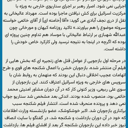
اجرایی نمی شود. اصرار رهبر بر اجرای سناریوی خارجی به ویژه با
مرکزیت اسرائیل برای کش نیافتن ماجرا بوده است. مهرداد عالیخانی به
نقل از دری نجف آبادی می گوید: «آقا [خامنه ای] از آقای خاتمی خواسته
سروته موضوع را هم بیاورند.» تاکید روزنامه کیهان و مورخانی چون
عبدالله شهبازی بر ارتباط عالیخانی با موساد هم تداوم چنین پروژه ای
بوده که اگرچه در اینجا به نتیجه نرسید ولی کارکرد خاص خودش را
داشته است.
در مرحله اول بازجویی از عوامل قتل های زنجیره ای که بخش هایی از
فیلم آن منتشر شده، بازجویان خشن با اعمال شکنجه های قوی و طرح
اتهامات عجیب اخلاقی دنبال این بودند که متهمان به روابط شان با
سرویس های خارجی به ویژه اسرائیل اعتراف کنند. این بازجویان از
سوی علی ربیعی، وزیر کنونی کار که در آن دوران مشاور امنیتی محمد
خاتمی بود، منصوب شده بودند. اندکی بعد مشخص شد سناریو جواب
نمی دهد و پرونده منحرف شده است. انتشار فیلم شکنجه سبب
برکناری بازجویان شد. اکبر خوشکوشک، عضو بازنشسته وزارت اطلاعات
که خود در آن دوران بازداشت و شکنجه شد، در گفتگو با سایت انصاف
نیوز خبر داده این بازجویان شکنجه گر بعد از افشای فیلم ها، بازداشت