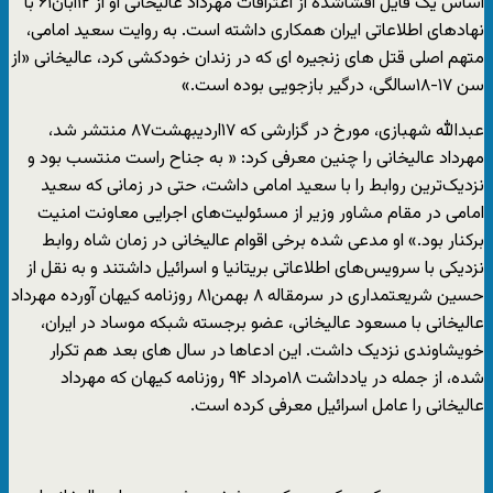
اساس یک فایل افشاشده از اعترافات مهرداد عالیخانی او از ۱۲آبان۶۱ با
نهادهای اطلاعاتی ایران همکاری داشته است. به روایت سعید امامی،
متهم اصلی قتل های زنجیره ای که در زندان خودکشی کرد، عالیخانی «از
سن ۱۷-۱۸سالگی، درگیر بازجویی بوده است.»
عبدالله شهبازی، مورخ در گزارشی که ۱۷اردیبهشت۸۷ منتشر شد،
مهرداد عالیخانی را چنین معرفی کرد: « به جناح راست منتسب بود و
نزدیک‌ترین روابط را با سعید امامی داشت، حتی در زمانی که سعید
امامی در مقام مشاور وزیر از مسئولیت‌های اجرایی معاونت امنیت
برکنار بود.» او مدعی شده برخی اقوام عالیخانی در زمان شاه روابط
نزدیکی با سرویس‌های اطلاعاتی بریتانیا و اسرائیل داشتند و به نقل از
حسین شریعتمداری در سرمقاله ۸ بهمن۸۱ روزنامه کیهان آورده مهرداد
عالیخانی با مسعود عالیخانی، عضو برجسته شبکه موساد در ایران،
خویشاوندی نزدیک داشت. این ادعاها در سال های بعد هم تکرار
شده، از جمله در یادداشت ۱۸مرداد ۹۴ روزنامه کیهان که مهرداد
عالیخانی را عامل اسرائیل معرفی کرده است.