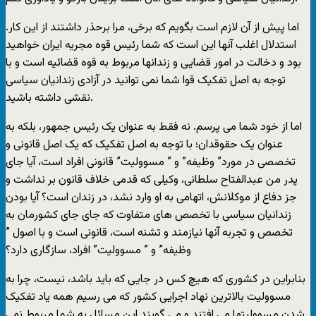
اما پيش از آن لازم است بگويم که برخی، مرا برحذر داشتند از اين کار.
استدلال اغلب آنها اين است که شما رئيس قوه مجريه ايران خواهيد
بود و دخالت در امور قضايی و زندانها مربوط به قوه قضائيه است و با
توجه به اصل تفکيک قوا شما نمی توانيد در آزادی زندانيان سياسی
نقشی داشته باشيد.
اما از خود شما می پرسم. نه فقط به عنوان يک رئيس جمهور، بلکه به
عنوان يک حقوقدان؛ با توجه به اصل تفکيک که يک اصل قانونی و
تخصصی در مورد” وظيفه” و ” مسووليت” قانونی افراد است، آيا جای
پدر من عبدالفتاح سلطانی، وکيلی که قدمی خلاف قانون بر نداشت و
جز دفاع از موکلانش، اتهامی به او وارد نشد، در زندان است؟ آيا بودن
زندانيان سياسی با تخصص های متفاوت که جای جای کشورمان به
تخصص و تجربه آنها نيازمند و تشنه است، قانونی است و با اصول ”
وظيفه” و ” مسووليت” افراد، سازگاری دارد؟
بنابراين در کشوری که هيچ کس در جايی که بايد باشد، نيست، چرا به
مسووليت بالاترين نهاد اجرايی کشور که می رسيم همه ياد تفکيک
شدن مسووليتها می افتند و می گويند اين مسائل به شما مربوط نمی