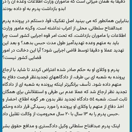
دقيقا به همان ميزانی است که مأموران وزارت اطلاعات وعده آن را در
بدو بازداشت پدرم به او داده بودند!
بنابراين همانطور که می بينيد اصل تفکيک قوا، دستکم در پرونده پدرم
عبدالفتاح سلطانی، محلی از اعراب نداشته است. وگرنه مامور وزارت
اطلاعات يا ماموران بازداشت، که تحت امر قوه اجرايی کشور است چرا
بايد به متهم وعده تهديدآميز طول مدت حبس بدهد؟ و بعد اين
تهديد عملا و دقيقا توسط قاضی اجرايی شود؟ آيا اين دخالت در امور
قضايی کشور نيست؟
پدرم و وکلای او به حکم صادر شده اعتراض کردند تا شايد با ارجاع
پرونده به شعبه ای بی طرف، از دادگاههای تجديدنظر فرصت دفاع به
متهم داده شود. تأسف برانگيزتر اينکه پرونده به شعبه ای از دادگاه
تجديد نظر ارجاع شد که عملا عدم بی طرفی و استقلالش برای همگان
ثابت است. شعبه ٥٤ دادگاه تجديد نظر بدون هر گونه اطلاع، احضار و
اخذ دفاع از متهم يا وکلای او پرونده را مورد رسيدگی قرار داده وحکم
حبس پدرم را به ١٣ سال با ٢٠ سال محروميت از وکالت تقليل داد.
اينک پدرم عبدافتاح سلطانی وکيل دادگستری و مدافع حقوق بشر