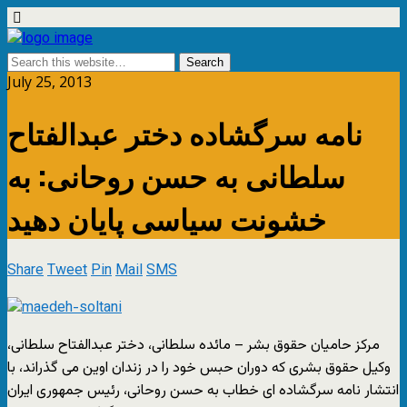
July 25, 2013
نامه سرگشاده دختر عبدالفتاح
سلطانی به حسن روحانی: به
خشونت سياسی پايان دهيد
Share
Tweet
Pin
Mail
SMS
مرکز حاميان حقوق بشر – مائده سلطانی، دختر عبدالفتاح سلطانی،
وکيل حقوق بشری که دوران حبس خود را در زندان اوين می گذراند، با
انتشار نامه سرگشاده ای خطاب به حسن روحانی، رئيس جمهوری ايران