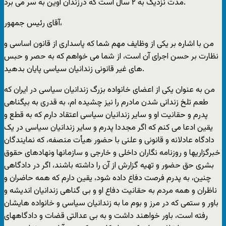
مدت نزديک به ٢ سال است که درزندان اوين به سر می برد.
آقای رئيس جمهور،
من با اشاره بر يکی از وظايف مهم شما که پاسداری از قانون اساسی و
نظارت بر حسن اجرای آن است، از شما می خواهم که به حصر و حبس
های غير قانونی زندانيان سياسی پايان بدهيد.
من به عنوان يکی از اعضای خانواده بزرگ زندانيان سياسی در ايران که
طعم تلخ زندانی شدن مادرم را نيز چشيده ام، به قدری به بيگناهی
پدرم و حقانيت او و ساير زندانيان سياسی اعتقاد دارم که به قطع و
يقين ادعا می کنم که اگر مجددا پدرم و ساير زندانيان سياسی در يک
دادگاه عادلانه و قانونی و علنی با حضور هیأت منصفه، که نمايندگان
خبرگزاريها و روزنامه نگاران داخلی و خارجی و سازمانها ونهادهای حقوق
بشری حق حضور و تهيه گزارش از آن را داشته باشند، اگر در دادگاهی
چنين، به پدرم فرصت دفاع داده شود، يقين دارم که همه حاضران و
ناظران و همه مردم به حقانيت دفاع او و بی گناهی زندانيان انديشه و
باور و ستمی که در مرز و بوم ما به زندانيان سياسی و خانواده هايشان
رفته است، باور خواهند داشت و به بی عدالتی قضات و دادگاههای