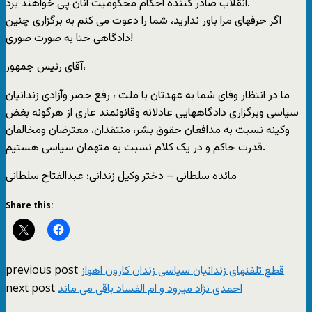
انقلاب صادر کننده احکام محکوميت آنان پی خواهند برد.
اگر حرفهای مرا باور نداريد، شما را دعوت می کنم به برگزاری چنين
دادگاهی حتا به صورت صوری!
آقای رئيس جمهور،
ما در انتظار وفای شما به عهدتان با ملت ، رفع حصر وآزادی زندانيان
سياسی وبرگزاری دادگاههايی عادلانه وقانونمند عاری از هرگونه بغض
وکينه نسبت به مدافعان حقوق بشر، منتقدان، معترضان ومخالفان
قدرت حاکم و در يک کلام نسبت به متهمان سياسی هستيم.
مائده سلطانی – دختر وکيل زندانی؛ عبدالفتاح سلطانی
Share this:
previous post
قطع تلفنهای زندانیان سیاسی زندان کارون اهواز
next post
احمدی نژاد میرود و ام الفساد باقی می ماند