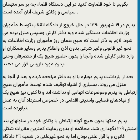
بگويم تا خود قضاوت کنيد در اين دستگاه قضاء چه بر سر متهمان
سياسی و وکلای شريف آنان آمده است .
پدرم در ١٩ شهريور ١٣٩٠ در حال خروج از دادگاه انقلاب توسط مأموران
وزارت اطلاعات دستگير شده وبه دفتر کارش وسپس منزل برده می
شود. لازم به ذکر است که صبح همان روز مأموران وزارت اطلاعات به
نحو غير قانونی وغير شرعی بدون اذن واطلاع پدرم وساير همکاران او
وارد دفتر کارش شده وآنجا را بدون حضور هيچ يک از متصرفان وحتی
پدرم مورد بازرسی قرار می دهند.
بعد از بازداشت پدرم دوباره با او به دفتر مراجعه کرده و بعد از آنجا به
منزل می روند. بسياری از اشياء توقيف شده توسط مأموران هيچ
ارتباطی به پدرم وموضوعات اتهامی او نداشته اند و تا کنون نيز هيچ يک
از نهادهای قضايی وامنيتی اقدامی در خصوص استرداد آنان به عمل
نياورده است.
پدرم مدتها بدون هيچ گونه ارتباطی با وکلای خود در سلولهای بند
امنيتی ٢٠٩ نگهداری شد. محاکمه او بدون رعايت کمترين مقررات شکلی
قانون و با قرار علنی بودن اما به نحو غيرعلنی در شعبه ٢٦ دادگاه