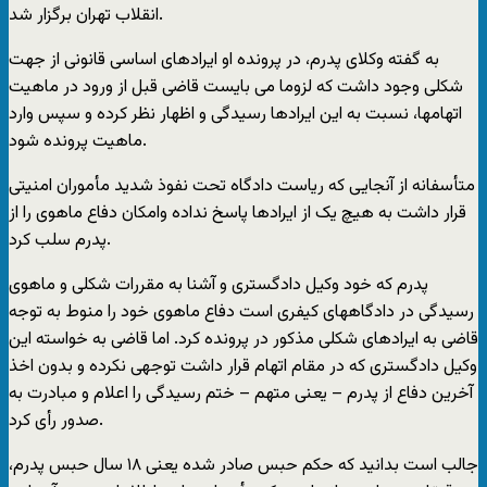
انقلاب تهران برگزار شد.
به گفته وکلای پدرم، در پرونده او ايرادهای اساسی قانونی از جهت
شکلی وجود داشت که لزوما می بايست قاضی قبل از ورود در ماهيت
اتهامها، نسبت به اين ايرادها رسيدگی و اظهار نظر کرده و سپس وارد
ماهيت پرونده شود.
متأسفانه از آنجايی که رياست دادگاه تحت نفوذ شديد مأموران امنيتی
قرار داشت به هيچ يک از ايرادها پاسخ نداده وامکان دفاع ماهوی را از
پدرم سلب کرد.
پدرم که خود وکيل دادگستری و آشنا به مقررات شکلی و ماهوی
رسيدگی در دادگاههای کيفری است دفاع ماهوی خود را منوط به توجه
قاضی به ايرادهای شکلی مذکور در پرونده کرد. اما قاضی به خواسته اين
وکيل دادگستری که در مقام اتهام قرار داشت توجهی نکرده و بدون اخذ
آخرين دفاع از پدرم – يعنی متهم – ختم رسيدگی را اعلام و مبادرت به
صدور رأی کرد.
جالب است بدانيد که حکم حبس صادر شده يعنی ١٨ سال حبس پدرم،