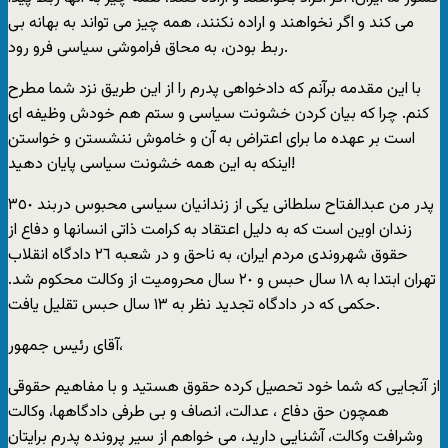
می کند و اگر نخواهند و اراده نکنند، همه چيز می تواند به بهانه بی
ربط بودن، به محاق فراموشی سياسی فرو رود.
با اين مقدمه برآنم که دادخواهی پدرم را از اين طريق نزد شما مطرح
کنم. چرا که بيان کردن خشونت سياسی و ستم هم خودش وظيفه ای
است بر عهده ما برای اعتراض به آن و خاموش ننشستن و خواستن
اينکه به اين همه خشونت سياسی پايان دهيد!
پدر من عبدالفتاح سلطانی يکی از زندانيان سياسی محبوس دربند ٣٥٠
زندان اوين است که به دليل اعتقاد به کرامت ذاتی انسانها و دفاع از
حقوق شهروندی مردم ايران، به ناحق و در شعبه ٢٦ دادگاه انقلاب
تهران ابتدا به ١٨ سال حبس و ٢٠ سال محروميت از وکالت محکوم شد.
حکمی که در دادگاه تجديد نظر به ١٣ سال حبس تقليل يافت.
آقای رئيس جمهور،
از آنجايی که شما خود تحصيل کرده حقوق هستيد و با مفاهيم حقوقی
همچون حق دفاع ، عدالت، انصاف و بی طرفی دادگاهها، وکالت
وشرافت وکالت، آشنايی داريد، می خواهم از سير پرونده پدرم برايتان