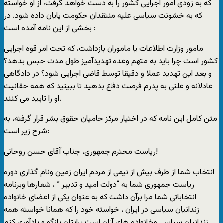
که به زودی امور اجرايی کشور را به دست خواهد گرفت، از او خواسته
که به خشونت سياسی عليه منتقدان حکومت پايان داده شود. در
بخشی از اين نامه آمده است :
مامور وزارت اطلاعات يا ماموران بازداشت، که تحت امر قوه اجرايی
کشور است چرا بايد به متهم وعده تهديدآميز طول مدت حبس بدهد؟
و بعد اين تهديد عملا و دقيقا توسط قاضی اجرايی شود؟ در دادگاهی
عادلانه و علنی به پدرم فرصت دفاع بدهيد تا ببينيد که همه حقانيت
او را تاييد می کنند.
متن کامل اين نامه که در اختيار مرکز حاميان حقوق بشر قرار گرفته، به
شرح زير است:
رياست محترم جمهوری، جناب آقای حسن روحانی!
انتخاب شما از طرف بيش از نيمی از مردم ايران زمين ونام گذاری دوره
رياست جمهوری شما به “دولت اميد و تدبير ” ، شعارها وبرنامه
انتخاباتی شما مرا برآن داشت که به عنوان يکی از اعضای خانواده
زندانيان سياسی در ايران ، خواسته خود را که همانا خواسته همه
زندانيان سياسی وخانواده های آنان است برايتان بازگو و يادآوری کنم.