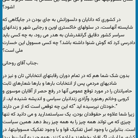
شود؟!
در کشوری که دانايان و دلسوزانش به جای بودن در جايگاهی که
شايسته آنهاست، در سلولهای خاکستری اوين و رجايی شهر و زندانهای
سراسر کشور دقايق گرانقدرشان به هدر می رود، به چه کسی بايد
دادرسی کرد که گوش شنوا داشته باشد؟ چه کسی مسوول اين خسارت
ملی است؟
جناب آقای روحانی،
بدون شک شما هم که در تمام دوران رقابتهای انتخاباتی تان و نيز در
شاديهای مردمیِ پس از انتخابات بارها و بارها شعارهای ثابت
حاميانتان را در مورد توقع عمومی آنها در رفع حصر از آقايان موسوی و
کروبی وخانم رهنورد وآزادی زندانيان سياسی و انديشه شنيده ايد، از
خودتان نپرسيده ايد “که اين چه توقعی است که از من دارند.”
زيرا شما علاوه بر حقوقدان بودن، يک سياستمداريد و می دانيد که تنها
چيزی که می تواند همه چيز را به همه چيز ربط دهد همين سياست
است. بنابراين با وجود اصل تفکيک قوا و با وجود تفکيک مسووليتها، در
کشور ما ايران، اگر افراد بخواهند و اراده کنند، همه چيز به آنها ربط پيدا