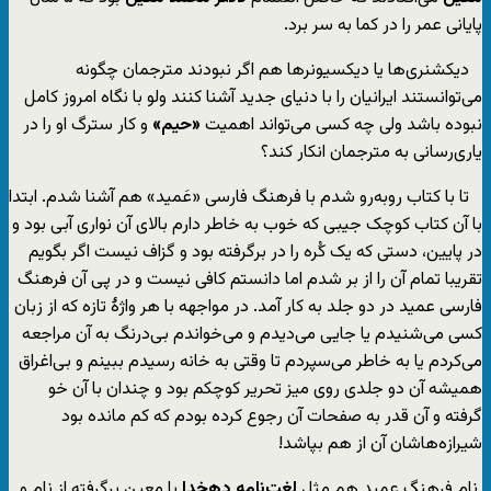
پایانی عمر را در کما به سر برد.
دیکشنری‌ها یا دیکسیونرها هم اگر نبودند مترجمان چگونه
می‌توانستند ایرانیان را با دنیای جدید آشنا کنند ولو با نگاه امروز کامل
نبوده باشد ولی چه کسی می‌تواند اهمیت
«حیم»
و کار سترگ او را در
یاری‌رسانی به مترجمان انکار کند؟
تا با کتاب رو‌به‌رو شدم با فرهنگ فارسی «عَمید» هم آشنا شدم. ابتدا
با آن کتاب کوچک جیبی که خوب به خاطر دارم بالای آن نواری آبی بود و
در پایین، دستی که یک کُره را در برگرفته بود و گزاف نیست اگر بگویم
تقریبا تمام آن را از بر شدم اما دانستم کافی نیست و در پی آن فرهنگ
فارسی عمید در دو جلد به کار آمد. در مواجهه با هر واژۀ تازه که از زبان
کسی می‌شنیدم یا جایی می‌دیدم و می‌خواندم بی‌درنگ به آن مراجعه
می‌کردم یا به خاطر می‌سپردم تا وقتی به خانه رسیدم ببینم و بی‌اغراق
همیشه آن دو جلدی روی میز تحریر کوچکم بود و چندان با آن خو
گرفته و آن قدر به صفحات آن رجوع کرده بودم که کم مانده بود
شیرازه‌هاشان آن از هم بپاشد!
نام فرهنگ عمید هم مثل
لغت‌نامه دهخدا
یا معین برگرفته از نام و