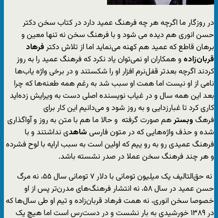
در روزگار ما اگرچه هر چه فرهنگ عمید دارد در کتاب سخن دکتر
حسن انوری هم دیده می شود و با فرهنگ سخن نه تنها معین و
برهان قاطع که عمید هم کهنه می‌نماید اما از تلاش دکتر
فرهاد
قربان‌زاده
و همکاران او نمی‌توان یاد نکرد که فرهنگ عمید را به روز
کردند اگرچه بعدتر قفل‌نرم افزار او را شکستند و در برخی واژه یاب‌ها
نامی از او نیست اما همت او سبب شد به رغم همه طعنه‌ها که چرا
بعد این همه سال و در غیاب نویسنده اصلی دست به ویرایش زده‌اید
کاری کرد تا غبارزدایی و به روز شود و می‌دانیم این کار برای
فرهگ
وبستر
هم صورت گرفته و حالا ما هم با متن به روز و آواگذاری
شده و حذف واژه‌هایی که در متون فارسی
شاهد
ی نداشتند و با
فرهنگ عمیدی رو به رو ییم که اولین است به سبب ارایه با لوح فشرده
و هر چند فرهنگ سخن عملا در صدر نشسته باشد.
نه حق‌التالیف یک میلیون تومانی با دلار ۷ تومانی سال ۵۵، نه مرگ
حسن عمید در سال ۵۸، نه انتشار فرهنگ‌های مدرن‌تر پس از او
خصوصا سخن انوری، نه همت فرهاد قربان‌زاده و تیم او طی سال‌ها که
در ۱۳۸۹ خورشیدی به بار نشست و در دست‌رس است اما هیچ یک