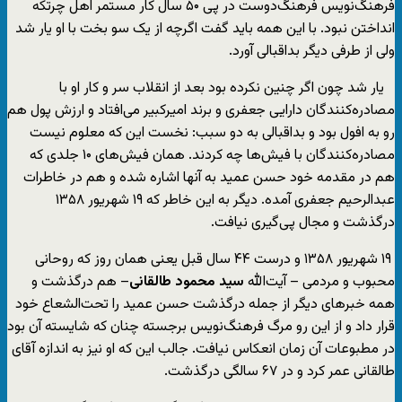
فرهنگ‌نویس فرهنگ‌دوست در پی ۵۰ سال کار مستمر اهل چرتکه
انداختن نبود. با این همه باید گفت اگرچه از یک سو بخت با او یار شد
ولی از طرفی دیگر بداقبالی آورد.
یار شد چون اگر چنین نکرده بود بعد از انقلاب سر و کار او با
مصادره‌کنندگان دارایی جعفری و برند امیرکبیر می‌افتاد و ارزش پول هم
رو به افول بود و بداقبالی به دو سبب: نخست این که معلوم نیست
مصادره‌کنندگان با فیش‌ها چه کردند. همان فیش‌های ۱۰ جلدی که
هم در مقدمه خود حسن عمید به آنها اشاره شده و هم در خاطرات
عبدالرحیم جعفری آمده. دیگر به این خاطر که ۱۹ شهریور ۱۳۵۸
درگذشت و مجال پی‌گیری نیافت.
۱۹ شهریور ۱۳۵۸ و درست ۴۴ سال قبل یعنی همان روز که روحانی
محبوب و مردمی – آیت‌الله
سید محمود طالقانی
– هم درگذشت و
همه خبرهای دیگر از جمله درگذشت حسن عمید را تحت‌الشعاع خود
قرار داد و از این رو مرگ فرهنگ‌نویس برجسته چنان که شایسته آن بود
در مطبوعات آن زمان انعکاس نیافت. جالب این که او نیز به اندازه آقای
طالقانی عمر کرد و در ۶۷ سالگی درگذشت.