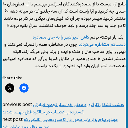
مانع آن نیست تا از مصادره‌کنندگان امیرکبیر بپرسیم با آن فیش‌های ۱۰
جلدی چه کردید و آیا راست است که آن سه جلدی که در میانه دهه ۶۰
منتشر کردید میسر نبوده جز آن که فیش‌های دیگری در کار بوده باشد
تا دو جلد به سه جلد برسد و لابد حوصله نداشتند سراغ بقیه بروند؟!
یک بار نوشته بودم
کاش امیر کبیر را به جای مصادره
دست‌کم
مشاطره
می‌کردند
چون در مشاطره همه را تصرف نمی‌کنند و
نیمی را برای صاحب مال و ملک و ایده و برند باقی می‌گذارند. البته
منتشر نشدن ۱۰ جلدی عمید در مقابل ضربۀ بزرگی که مصادره امیرکبیر
به صنعت نشر ایران وارد کرد قطره‌ای از یک دریاست.
Share this:
previous post
هشت تشکل کارگری و مدنی خواستار تجمع خیابانی
گسترده و اعتصاب در سالگرد قتل مهسا شدند
next post
مهدی یراحی؛ از پاپ مجوز دار تا سرودهایی انقلابی که
محبوب قلب معترضان شد