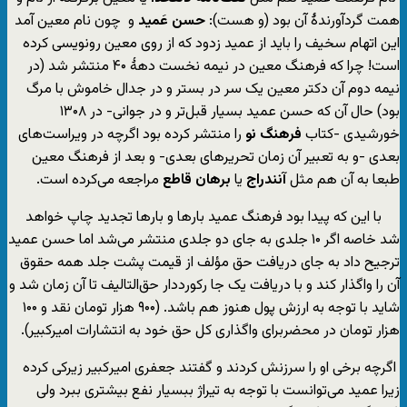
همت گردآورندۀ آن بود (‌و هست):
حسن عَمید
و چون نام معین آمد
این اتهام سخیف را باید از عمید زدود که از روی معین رونویسی کرده
است! چرا که فرهنگ معین در نیمه نخست دهۀ ۴۰ منتشر شد (در
نیمه دوم آن دکتر معین یک سر در بستر و در جدال خاموش با مرگ
بود) حال آن که حسن عمید بسیار قبل‌تر و در جوانی- در ۱۳۰۸
خورشیدی -کتاب
فرهنگ نو
را منتشر کرده بود اگرچه در ویراست‌های
بعدی -و به تعبیر آن زمان تحریرهای بعدی- و بعد از فرهنگ معین
طبعا به آن هم مثل
آنندراج
یا
برهان
قاطع
مراجعه می‌کرده است.
با این که پیدا بود فرهنگ عمید بارها و بارها تجدید چاپ خواهد
شد خاصه اگر ۱۰ جلدی به جای دو جلدی منتشر می‌شد اما حسن عمید
ترجیح داد به جای دریافت حق مؤلف از قیمت پشت جلد همه حقوق
آن را واگذار کند و با دریافت یک جا رکورددار حق‌التالیف تا آن زمان شد و
شاید با توجه به ارزش پول هنوز هم باشد. (۹۰۰ هزار تومان نقد و ۱۰۰
هزار تومان در محضربرای واگذاری کل حق خود به انتشارات امیرکبیر).
اگرچه برخی او را سرزنش کردند و گفتند جعفری امیر‌کبیر زیرکی کرده
زیرا عمید می‌توانست با توجه به تیراژ ببسیار نفع بیشتری ببرد ولی