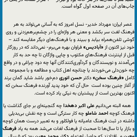
چاپ‌های آن در صفحه اول گواه است.
عصر ایران؛ مهرداد خدیر- نسل امروز که به آسانی می‌تواند به هر
فرهنگ لغت سر بکشد و معنی هر واژه‌ای را در چشم‌بر‌هم‌زدنی و روی
گوشی تلفن‌همراه بیابد و ببیند و با فرهنگ‌های دیگر مقایسه کند –
خود نیز اکنون از
«آبادیس»
فراوان بهره می‌برم- نمی‌داند که در روزگار
قبل از اینترنت فرهنگ‌های مکتوب و چاپی واژگان تا چه حد به کار
می‌آمدند و نویسندگان و گردآوری‌کنندگان آنها چه دود چراغی و در واقع
چه خون‌دلی می‌خوردند یا چنانچه اهل کتاب و مطالعه و با مجموعه
کامل
«فرهنگ سخن»
دکتر
حسن انوری
دم‌خور باشد شاید گمان برند
از آغاز چنین بوده است حال آن که خود پدید آورنده فرهنگ سخن که
اکنون بهترین است از پیشنیان به نیکی یاد کرده است.
همه البته می‌دانیم
علی اکبر دهخدا
چه گنجینه‌ای بر جای گذاشت یا
فرهنگ کوچه
احمد شاملو
چه کار سترگی است و چه نقش بی‌بدیلی
داشته در ثبت فرهنگ عامیانه یا فولکلور و به تعبیر درست همان کوچه
و بازار یا تا سال‌ها تا صحبت از فرهنگ لغات می‌شد همه به یاد
فرهنگ
معین
می‌افتادند که حاصل اهتمام
دکتر محمد معین
بود که ۵ سال