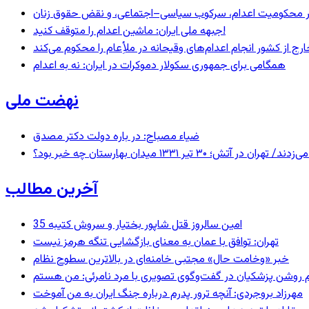
– در محکومیت اعدام، سرکوب سیاسی–اجتماعی، و نقض حقوق زنان
جبهه ملی ایران: ماشین اعدام را متوقف کنید!
رج از کشور انجام اعدام‌های وقیحانه در ملأِعام را محکوم می‌کند
همگامی برای جمهوری سکولار دموکرات در ایران: نه به اعدام
نهضت ملی
ضیاء مصباح: در باره دولت دکتر مصدق
 ۱۳۳۱ میدان بهارستان چه خبر بود؟
آخرین مطالب
35 امین سالروز قتل شاپور بختیار و سروش کتیبه
تهران: توافق با عمان به معنای بازگشایی تنگه هرمز نیست
خبر «وخامت حال» مجتبی خامنه‌ای در بالاترین سطوح نظام
مهرزاد بروجردی: آنچه ترور پدرم درباره جنگ ایران به من آموخت