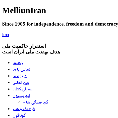
Melliun
Iran
Since 1905 for
independence
,
freedom
and
democrac
Iran
استقرار
حاکميت ملی
هدف نهضت ملی ایران است
راهنما
تماس با ما
درباره ما
بین المللی
معرفی کتاب
اپوزیسیون
- گرد همآئی ها
فرهنگ و هنر
گوناگون