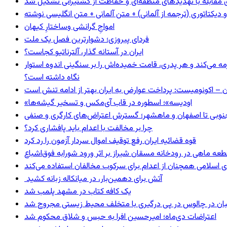
ای مقابله با تهدیدهای منطقه‌ای و حفاظت از کشتیرانی تشکیل شد
و دیکتاتوری (ترجمه از آلمانی) + متن آلمانی + متن انگلیسی نوشته
‌امواجِ گرانشی وساختارِ کیهان
فردای پیروزی؛ دشوارترین فصل یک ملت
ایران در آستانه گذار، آلترناتیو کجاست؟
مه می‌کند و هر پدری، قامت خمیده‌اش را بر سنگینی اندوه استوار
نگاه داشته است؟
ن – اکونومیست: پرداخت عوارض به ایران بهتر از ادامه تنش است
«اودیسه»؛ اسطوره در قاب آی‌مکس و تسخیر گیشه‌ها
نوبی تا اصفهان و ماهشهر؛ گسترش اعتراض‌های کارگری و صنفی
چرا بر مخالفت با اعدام باید پافشاری کرد؟
قوه قضائیه ایران رفع توقیف اموال سردار آزمون را رد کرد
 اسلامی همچنان از اعدام برای سرکوب مخالفان استفاده می‌کند
آتش برای دهمین‌بار، در میانکاله زبانه کشید
یک کافه کتاب در مشهد پلمب شد
ان در چالوس در پی درگیری با متخلف محیط زیستی مجروح شد
اعتراضات دی‌ماه؛ امیرحسین افرا به حبس و شلاق محکوم شد