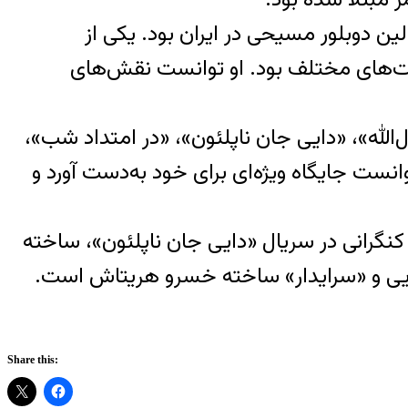
متولد شد و فعالیت دوبله خود را از سال ۱۳۳۹ آغاز کرد. او اولین دوبلور مسیحی در ایران بود. یکی از
یت‌های مختلف بود. او توانست نقش‌های
الله»، «دایی جان ناپلئون»، «در امتداد شب»،
اهزاده و گدا»، «جنگ ستارگان ـ قسمت نهم» و «۷ مرد ارتشی» توانست جایگاه ویژه‌ای برای خود به‌دست آورد و
نگرانی در سریال «دایی جان ناپلئون»، ساخته
جویی و «سرایدار» ساخته خسرو هریتاش است.
Share this: