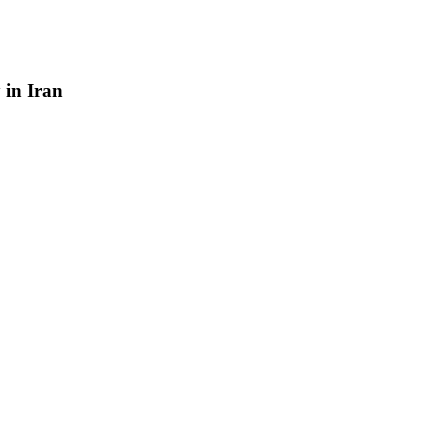
y
in
Iran