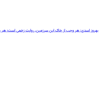
بهروز اسدی: هر وجب از خاک‌ این سرزمین، روایت زخمی است؛ هر خانه‌