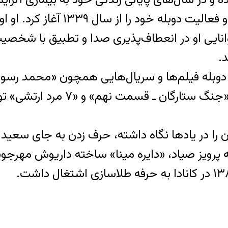
قوکاسیان مهرماه سال ۱۳۲۳ در تهران 
وانایی او در انعطاف‌پذیری صدا و تطبیق با شخص
.
 دوبله فیلم‌ها و سریال‌هایی همچون «محمد رسول‌
«بر باد رفته»، «گتسبی بزرگ»، «ش
را در یادها نگاه داشته، حرف زدن به جای سعید ک
ه پرویز صیاد، «دایره مینا» ساخته داریوش مهر