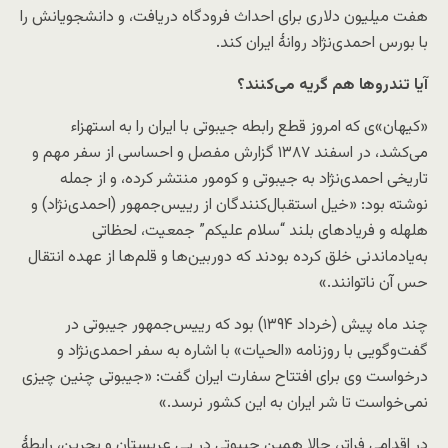
هفت میلیون دلاری برای احداث فرودگاه دریافت، و دانشجویانش را
با بورس احمدی‌نژاد روانهٔ ایران کند.
آیا تندرو‌ها هم گریه می‌کنند؟
«کیهان»ی که امروز قطع رابطه جیبوتی با ایران را به استهزاء
می‌کشد، در اسفند ۱۳۸۷ گزارش مفصل و احساسی از سفر مهم و
تاریخی احمدی‌نژاد به جیبوتی و کومور منتشر کرده، و از جمله
نوشته بود: «خیل استقبال‌کنندگان از رییس‌جمهور (احمدی‌نژاد) و
هلهله و فریادهای بلند “سلام علیکم” جمعیت، لحظاتی
به‌یادماندنی خلق کرده بودند که دوربین‌ها و قلم‌ها از عهده انتقال
حس آن ناتوانند.»
چند ماه پیش (خرداد ۱۳۹۴) بود که رییس‌جمهور جیبوتی در
گفت‌وگویی با روزنامه «الحیات» با اشاره به سفر احمدی‌نژاد و
درخواست وی برای افتتاح سفارت ایران گفت: «جیبوتی چنین چیزی
نمی‌خواست تا شر ایران به این کشور نرسد.»
در اقدامی فرا‌تر، حالا همین جیبوتی در پی عربستان و بحرین، رابطهٔ