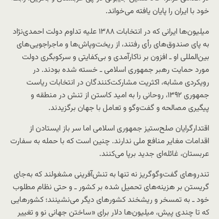
خود با ایران را پایان یافته می‌خواند.
میلیون‌ها ایرانی که در انتخابات ۱۳۸۸ علیه تداوم دولت احمدی‌نژاد
به پای صندوق‌های رأی رفتند، از ریخت‌وپاش‌ها و ماجراجویی‌های
بین‌المللی او ـ افزون بر ناکارآمدی و بی‌کفایتی و سرکوبگری دولت‌
مورد حمایت رهبر جمهوری اسلامی ـ خسته شده بودند. در
رویکردی مشابه، اکثریت مشارکت‌کنندگان در انتخابات ریاست
جمهوری ۱۳۹۲، روحانی را به امید کاستن از تنش در منطقه و
پیگیری مصالحه و گفت‌وگو و تعامل با جهان برگزیدند.
اقتدارگرایان صلح‌ستیز جمهوری اسلامی اما سر باز ایستادن از
اقدامات مغایر منافع ملی ندارند. چنین است که با حمله به سفارت
عربستان، غائله‌ای جدید برپا می‌کنند.
تندروهای گفت‌وگوگریز نه تنها به تنش‌آفرینی مشغولند که به‌جای
گریستن بر هزینه‌های تحمیل شده بر کشور ـ و حتی نظام مطلوب
خود ـ به تمسخر و ریشخند کشورهای دیگر می‌نشینند؛ کشورهایی
که تا چندی پیش، میلیون‌ها دلار برای «ساختن جهانی نو و تغییر