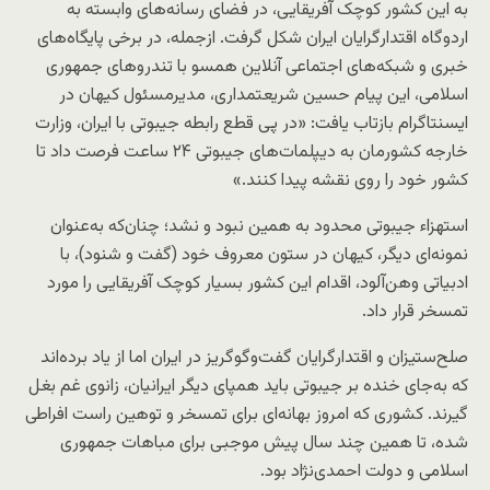
به این کشور کوچک آفریقایی، در فضای رسانه‌های وابسته به
اردوگاه اقتدارگرایان ایران شکل گرفت. ازجمله، در برخی پایگاه‌های
خبری و شبکه‌های اجتماعی آنلاین همسو با تندروهای جمهوری
اسلامی، این پیام حسین شریعتمداری، مدیرمسئول کیهان در
ایسنتاگرام بازتاب یافت: «در پی قطع رابطه جیبوتی با ایران، وزارت
خارجه کشورمان به دیپلمات‌های جیبوتی ۲۴ ساعت فرصت داد تا
کشور خود را روی نقشه پیدا کنند.»
استهزاء جیبوتی محدود به همین نبود و نشد؛ چنان‌که به‌عنوان
نمونه‌ای دیگر، کیهان در ستون معروف خود (گفت و شنود)، با
ادبیاتی وهن‌آلود، اقدام این کشور بسیار کوچک آفریقایی را مورد
تمسخر قرار داد.
صلح‌ستیزان و اقتدارگرایان گفت‌وگوگریز در ایران اما از یاد برده‌اند
که به‌جای خنده بر جیبوتی باید همپای دیگر ایرانیان، زانوی غم بغل
گیرند. کشوری که امروز بهانه‌ای برای تمسخر و توهین راست افراطی
شده، تا همین چند سال پیش موجبی برای مباهات جمهوری
اسلامی و دولت احمدی‌نژاد بود.