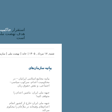
استقرار
حاکميت
هدف نهضت ملی 
است
شنبه, ۱۷ مرداد , ۱۴۰۵ |
خانه
نهضت ملی
سازما
بیانیه سازمان‌های
ملی
بیانیه مجامع اسلامی ایرانیان – در
محکومیت اعدام، سرکوب سیاسی–
اجتماعی، و نقض حقوق زنان
جبهه ملی ایران: ماشین اعدام را
متوقف کنید!
جبهه ملی ایران-خارج از کشور انجام
اعدام‌های وقیحانه در ملأِعام را محکوم
می‌کند