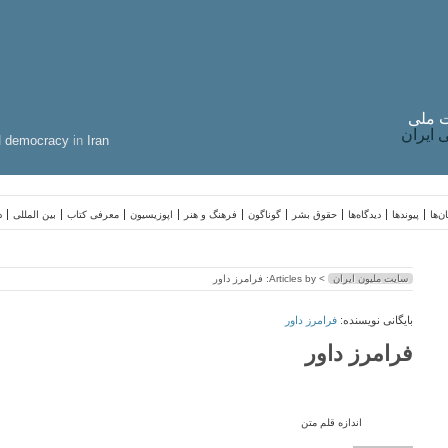
 ملی
ایران
d
democracy
in
Iran
ن‌ها
پیوندها
دیدگاه‌ها
حقوق بشر
گوناگون
فرهنگ و هنر
اپوزیسیون
معرفی کتاب
بین المللی
د
سایت ملیون ایران
> Articles by: فرامرز داور
بایگانی نویسنده:
فرامرز داور
فرامرز داور
اندازه قلم متن