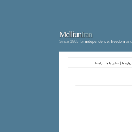
Melliun
Iran
Since 1905 for
independence
,
freedom
an
رباره ما
تماس با ما
راهنما