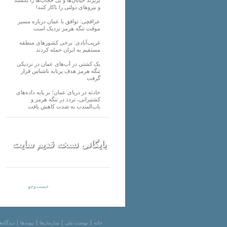
و نیرو‌های دولتی را ناکار کنند!
عراقچی: توافق با عمان درباره مسیر
موقت تنگه هرمز نزدیک است
غریب‌آبادی: برخی کشورهای منطقه
مستقیم به ایران حمله کردند
یک کشتی در آب‌های عمان در نزدیکی
تنگه هرمز هدف پرتابه ناشناس قرار
گرفت
حادثه در دریای عمان؛ بر پایه داده‌های
کشتیرانی، تردد در تنگه هرمز و
باب‌المندب به شدت کاهش یافت
بایگانی نسخه قدیم سایت
خانه
نهضت ملی
سازمان‌ها
پیوندها
دیدگاه‌ه