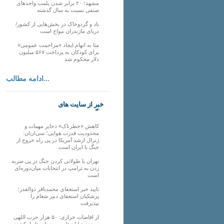
مشهد؛ ۲۰ برابر شدن پلمب واحدهای
صنفی نسبت به سال گذشته
باد و گردوخاک در بخش‌هایی از کشور/
دریای مازندران مواج است
متا به اتهام ایجاد «مزاحمت عمومی»
برای کودکان به پرداخت ۵۶۷ میلیون
دلار محکوم شد
ادامه مطالب...
خبر از سایت های
دیگر
کاهش «خطرناک» ذخایر مهمات و
محدودیت قدرت هوایی؛ سی‌ان‌ان:
ژنرال ارشد آمریکا در پی راه خروج از
جنگ با ایران است
تهران با طولانی کردن جنگ در پی ضربه
زدن به ترامپ در انتخابات میان‌دوره‌ای
است
تایید خبر استعفای محمدباقر ذوالقدر؛
پزشکیان استعفای دبیر شعام را
نپذیرفت
از افاضات خرازی: ۵۰ هزار حزب اللهی
بریزند خیابان‌ها و بی حجاب‌ها را بکشند