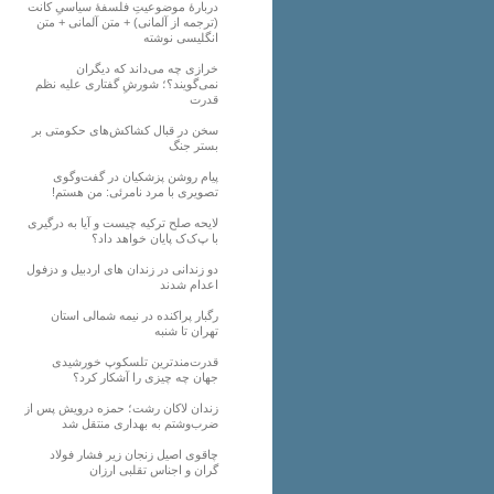
دربارهٔ موضوعیتِ فلسفهٔ سیاسیِ کانت
(ترجمه از آلمانی) + متن آلمانی + متن
انگلیسی نوشته
خرازی چه می‌داند که دیگران
نمی‌گویند؟؛ شورشِ گفتاری علیه نظم
قدرت
سخن در قبال کشاکش‌های حکومتی بر
بستر جنگ
پیام روشن پزشکیان در گفت‌و‌گوی
تصویری با مرد نامرئی: من هستم!
لایحه صلح ترکیه چیست و آیا به درگیری
با پ‌ک‌ک پایان خواهد داد؟
دو زندانی در زندان های اردبیل و دزفول
اعدام شدند
رگبار پراکنده در نیمه شمالی استان
تهران تا شنبه
قدرت‌مندترین تلسکوپ خورشیدی
جهان چه چیزی را آشکار کرد؟
زندان لاکان رشت؛ حمزه درویش پس از
ضرب‌وشتم به بهداری منتقل شد
چاقوی اصیل زنجان زیر فشار فولاد
گران و اجناس تقلبی ارزان