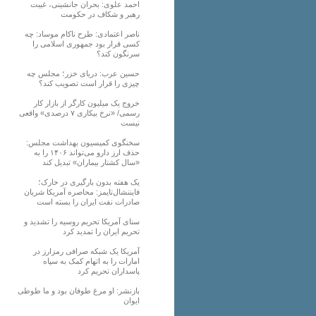
احمد علوی: بحران جانشینی، غیبت
رهبر و شکاف در حکومت
ناصر اعتمادی: طرح ناکام موساد: چه
کسی قرار بود جمهوری اسلامی را
سرنگون کند؟
حسین عرب: دریای خزر؛ مجلس چه
چیزی را قرار است تصویب کند؟
خروج یک میلیون کارگر از بازار کار
رسمی/ «نرخ بیکاری ۷ درصدی» واقعی
نیست
سخنگوی کمیسیون بهداشت مجلس:
حذف ارز دارو می‌تواند ۱۴۰۶ را به
«سال کشتار بیماران» تبدیل کند
یک هفته بدون بارگیری در خارک؛
فایننشال‌تایمز: محاصره آمریکا شریان
صادرات نفت ایران را بسته است
سنای آمریکا تحریم روسیه را تشدید و
تحریم ایران را تمدید کرد
آمریکا یک شبکه صرافی رمزارز در
امارات را به اتهام کمک به سپاه
پاسداران تحریم کرد
بازنشر: او مرغ طوفان بود و ما طوطی
ایوان