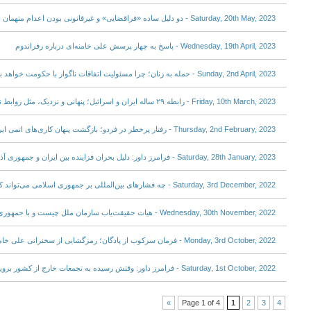
Saturday, 20th May, 2023 - دو دلیل ساده «فراقضایی» و غیرقانونی بودن اعدام متهمان خانه اصفهان
Wednesday, 19th April, 2023 - پاسخ به چهار پرسش علی خامنه‌ای درباره رفراندوم
Sunday, 2nd April, 2023 - حمله به زنان؛ چرا مسئولیت اتفاقات ناگوار با حکومت خواهد بود؟
Friday, 10th March, 2023 - رابطه ۲۹ ساله ایران و اسرائیل؛ پنهانی و نزدیک، مثل روابط نامشروع
Thursday, 2nd February, 2023 - رفتار پرخطر در فردو؛ بازگشت پنهان کاری‌های اتمی ایران
Saturday, 28th January, 2023 - فرامرز داور: دلیل بحران فزاینده بین ایران و جمهوری آذربایجان چیست؟
Saturday, 3rd December, 2022 - چه فشارهای بین‌المللی بر جمهوری اسلامی می‌تواند کارساز باشد؟
Wednesday, 30th November, 2022 - هیات حقیقت‌یاب سازمان ملل چیست و با جمهوری اسلامی چه می‌کند؟
Monday, 3rd October, 2022 - فرمان سرکوب از پادگان؛ رمزگشایی از سخنرانی علی خامنه‌ای
Saturday, 1st October, 2022 - فرامرز داور: وقتش رسیده به تجمعات خارج از کشور بروید؛ راهنمای حفظ نظم
»
Page 1 of 4
1
2
3
4