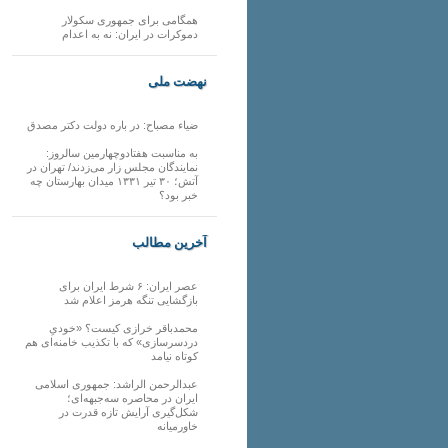
همگامی برای جمهوری سکولار
دموکرات در ایران: نه به اعدام
نهضت ملی
ضیاء مصباح: در باره دولت دکتر مصدق
به مناسبت هفتادوچهارمین سالروز:
نمایندگان مجلس زار می‌زدند/ تهران در
آتش؛ ۳۰ تیر ۱۳۳۱ میدان بهارستان چه
خبر بود؟
آخرین مطالب
عصر ایران: ۶ شرط ایران برای
بازگشایی تنگه هرمز اعلام شد
محمدباقر خرازی کیست؟ «خودیِ
دردسرسازی» که با تکذیب خامنه‌ای هم
کوتاه نیامد
عبدالرحمن الراشد: جمهوری اسلامی
ایران در محاصره سه‌جبهه‌ای؛
شکل‌گیری آرایش تازه قدرت در
خاورمیانه