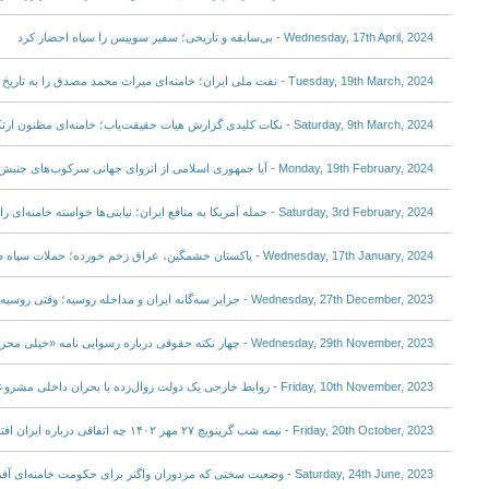
Wednesday, 17th April, 2024 - بی‌سابقه و تاریخی؛ سفیر سوییس را سپاه احضار کرد
Tuesday, 19th March, 2024 - نفت ملی ایران؛ خامنه‌ای میراث محمد مصدق را به تاریخ سپرد
Saturday, 9th March, 2024 - نکات کلیدی گزارش هیات حقیقت‌یاب؛ خامنه‌ای مظنون ارتکاب جنایت علیه بشریت است
Monday, 19th February, 2024 - آیا جمهوری اسلامی از انزوای جهانی سرکوب‌های جنبش مهسا خارج شده است؟
Saturday, 3rd February, 2024 - حمله آمریکا به منافع ایران؛ نیابتی‌ها خواسته خامنه‌ای را برآورده کردند؟
Wednesday, 17th January, 2024 - پاکستان خشمگین، عراق زخم خورده؛ حملات سپاه ضربه تازه به حُسن هم‌جواری
Wednesday, 27th December, 2023 - جزایر سه‌گانه ایران و مداخله روسیه؛ وقتی روسیه از جیب ایران می‌بخشد
Wednesday, 29th November, 2023 - چهار نکته حقوقی درباره رسوایی نامه «خیلی محرمانه» سرتیپ وحیدی
Friday, 10th November, 2023 - روابط خارجی یک دولت زوال‌زده با بحران داخلی مشروعیت
Friday, 20th October, 2023 - نیمه شب گرینویچ ۲۷ مهر ۱۴۰۲ چه اتفاقی درباره ایران افتاد؟
Saturday, 24th June, 2023 - وضعیت سختی که مزدوران واگنر برای حکومت خامنه‌ای آفریدند