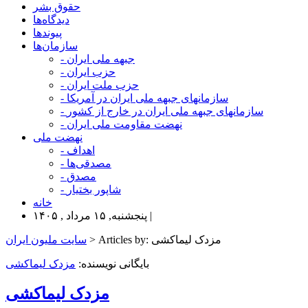
حقوق بشر
دیدگاه‌ها
پیوندها
سازمان‌ها
- جبهه ملی ایران
- حزب ایران
- حزب ملت ایران
- سازمانهای جبهه ملی ایران در آمریکا
- سازمانهای جبهه ملی ایران در خارج از کشور
- نهضت مقاومت ملی ایران
نهضت ملی
- اهداف
- مصدقی‌ها
- مصدق
- شاپور بختیار
خانه
پنجشنبه, ۱۵ مرداد , ۱۴۰۵ |
> Articles by: مزدک ليماکشی
سایت ملیون ایران
بایگانی نویسنده:
مزدک ليماکشی
مزدک ليماکشی