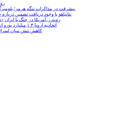
روب
پیشرفت در مذاکرات تنگه هرمز؛ بلومبرگ: 
نتانیاهو با وجود دریافت تضمین درباره
رویترز: آمریکا در جنگ با ایران
اتحادیه اروپا ۱.۴ میلیارد یورو از سود دارایی‌های مسدودشده روسیه را به اوکراین ‏اختصاص داد
کاهش تنش میان اسرائیل و حزب‌الله؛ بازگ