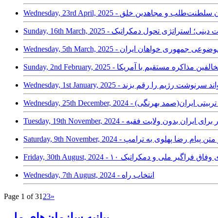
یل نقش دو جریان سلطنت‌طلب و مجاهدین خلق
ات در حکومت دینی؛ استراتژی تحول دمکراتیک
Wedne - سیاست های موضوعی جمهوری خواهان ایران
 - همه موافقین و مخالفین مذاکره مستقیم با آمریکا
اوی در مسائل تربیتی ایران(صمد بهرنگی)
ستراتژی گذار برای ایران بدون ولایت فقیه
Saturday, 9th  - نقدی بر متن پیام رضا پهلوی به ترامپ
Friday, 30th A شرط برای وفاق فراگیر ملی و دمکراتیک
Wednesday, 7th August, 2024 - انتخاب راه
Page 1 of 3
1
2
3
»
بیانیه سازمان‌های ملی