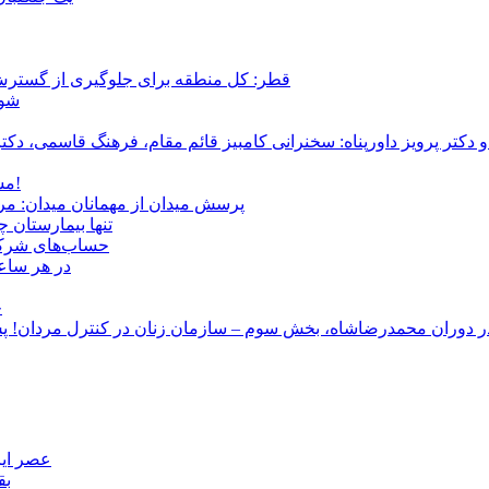
قطر: کل منطقه برای جلوگیری از گسترش
شور
و دکتر پرویز داورپناه: سخنرانی کامبیز قائم مقام، فرهنگ قاسمی، 
مشروطۀ ایرانی 120 ساله شد/ فراز و نشیب آری، شکست اما نه!
پرسش میدان از مهمانان میدان: مردم کیست؟ و آ
تنها بیمارستان 
حساب‌های شرکت ملی نفت به‌
در هر ساعت
ج
عصر ایر
بق