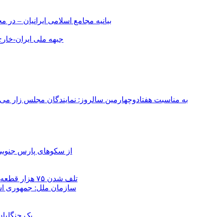
بیانیه مجامع اسلامی ایرانیان – د
جبهه ملی ایران-خارج 
به مناسبت هفتادوچهارمین سالروز: نمایندگان مجلس زار می‌زدند/ تهران در آتش؛ ۳۰ تیر ۳۳۱
از سکوهای پارس جنوبی
تلف شدن ۷۵ هزار قطعه ماهی در رودخانه مسقان شیراز بر اثر ورود شورابه فوق‌اشباع
سازمان ملل: جمهوری اسل
یک جنگلبا