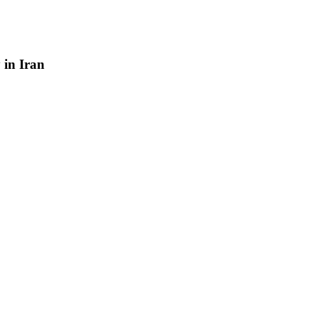
y
in
Iran