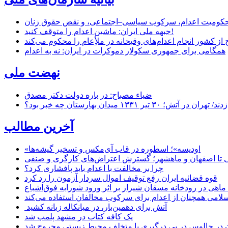
ر محکومیت اعدام، سرکوب سیاسی–اجتماعی، و نقض حقوق زنان
جبهه ملی ایران: ماشین اعدام را متوقف کنید!
از کشور انجام اعدام‌های وقیحانه در ملأِعام را محکوم می‌کند
همگامی برای جمهوری سکولار دموکرات در ایران: نه به اعدام
نهضت ملی
ضیاء مصباح: در باره دولت دکتر مصدق
۱ میدان بهارستان چه خبر بود؟
آخرین مطالب
«اودیسه»؛ اسطوره در قاب آی‌مکس و تسخیر گیشه‌ها
 تا اصفهان و ماهشهر؛ گسترش اعتراض‌های کارگری و صنفی
چرا بر مخالفت با اعدام باید پافشاری کرد؟
قوه قضائیه ایران رفع توقیف اموال سردار آزمون را رد کرد
امی همچنان از اعدام برای سرکوب مخالفان استفاده می‌کند
آتش برای دهمین‌بار، در میانکاله زبانه کشید
یک کافه کتاب در مشهد پلمب شد
ن در چالوس در پی درگیری با متخلف محیط زیستی مجروح شد