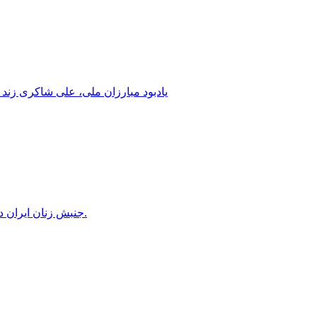
یادبود مبارزان ملی، علی شاکری زند 
جنبش زنان ایران در دوران محمدرضاشاه، بخش سوم – سازمان زنان در کنترل مردان! پس از کودتای ۱۳۳۲ دولت کنترل سازمان زنان را بدست گرفت.