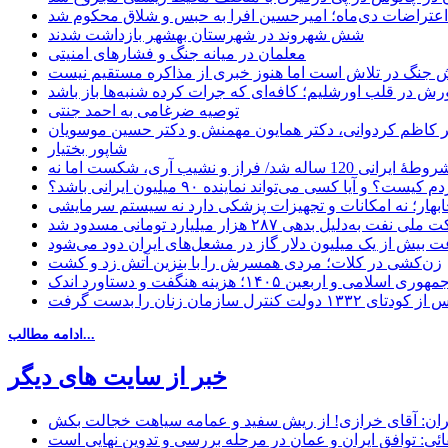
اعتراضات دی‌ماه؛ امیرحسین افرا به حبس و شلاق محکوم شد
شش شهروند در شهرستان بهشهر بازداشت شدند
معلمان در میانه جنگ و فشارهای امنیتی
 جنگ در تلاش است اما هنوز خبری از مذاکره مستقیم نیست
ش در قلب اورشلیم؛ کافه‌ای که جرات کرده شنبه‌ها باز باشد
توصیه ضرغامی به احمد جنتی
دکتر کاظم کردوانی، دکتر همایون مهمنش و دکتر حسین موسویان
شاپور بختیار
یا کسی می‌تواند نماینده ۹۰ میلیون ایرانی باشد؟
چابهار؛ نه امکانات و تجهیزات پزشکی دارد نه سیستم سرمایشی
دلیل بدهی ۲۸۷ هزار میلیارد تومانی مسدود شد
 بیش از یک میلیون دلار گاز در مشعل‌های ایران دود می‌شود
زن‌کشی در کلات؛ مردی همسرش را با بنزین آتش زد و کشت
مهوری اسلامی و اربعین ۱۴۰۵؛ هزینه هنگفت و دستاورد اندک
ادامه مطالب...
خبر از سایت های دیگر
ان: آقای خرازی! از ریش سفید و عمامه سیاهت خجالت بکش
ائی: توافق ایران و عمان در مرحله بررسی و تدوین نهایی است