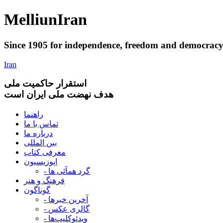
Melliun
Iran
Since 1905 for
independence
,
freedom
and
democrac
Iran
استقرار
حاکميت ملی
هدف نهضت ملی ایران است
راهنما
تماس با ما
درباره ما
بین المللی
معرفی کتاب
اپوزیسیون
- گرد همآئی ها
فرهنگ و هنر
گوناگون
- آخرین خبرها
- گالری عکس
- ویدئوکلیپ‌ها