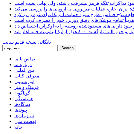
یو: مذاکرات تنگه هرمز پیشرفت داشته، ولی نهایی نشده است
ایران اجازه عملیات مین‌روبی به اروپایی‌ها را بررسی می‌کند
 خلع سلاح حماس، طرح مورد حمایت آمریکا برای غزه را رد کرد
 «تقریباً تمام» موشک‌های دقیق دوربرد خود را مصرف کرده است
شت ۸۰۰ هزار آوارۀ لبنانی به خانه‌ آغاز شد
بایگانی نسخه قدیم سایت
تماس با ما
درباره ما
بین المللی
معرفی کتاب
اپوزیسیون
فرهنگ و هنر
گوناگون
همبستگی
دیدگاه‌ها
پیوندها
سازمان‌ها
نهضت ملی
خانه