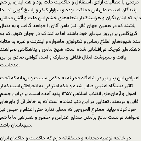
مردمی با مطالبات آزادی، استقلال و حاکمیت ملت بود و هم اینان، بر هم
زنندگان امنیت ملی این مملکت بوده و سزاوار کیفر و پاسخ گویی‌اند. جا
دارد که اینان نگران و هراسناک از شعله‌های خشم این ملت و آتش عدالتی
باشند که در همین جهان فانی نیز دامن آنان را خواهد گرفت و به دنبال
گریزگاهی برای روز مبادای خود باشند اما بدانند که در جهان کنونی که به
مدد شیوه‌های اطلاع رسانی و تکنولوژی ماهواره و اینترنت و غیره به مثابه
دهکده‌ای کوچک نورافشانی شده است، هیچ مامن و پناهگاهی نخواهند
یافت و سرنوشت امثال قذافی و مبارک و اسد، گواهی صادق بر این
مدعاست.
اعتراض این پدر پیر در شامگاه عمر نه به حکمی سست و بی‌پایه که تحت
تاثیر دستگاه امنیتی صادر شده و بلکه اعتراض به انحرافاتی است که از
اصول و آرمان‌های انقلاب اسلامی ۱۳۵۷ پدید آمده است. برای این جسم
فانی و دردمند، تمنایی در این دنیا نمانده است که به خاطر آن از باورهای
خود کوتاه بیاید. ممنوع الخروجی که محلی ندارد حتی اعدام و حبس نیز
نخواهد توانست مانع برآمدن صدای اعتراض و حضور و همراهی ما با هم
میهنانمان باشد.
در خاتمه توصیه مجدانه و مسفقانه دارم که حاکمیت و حاکمان ایران