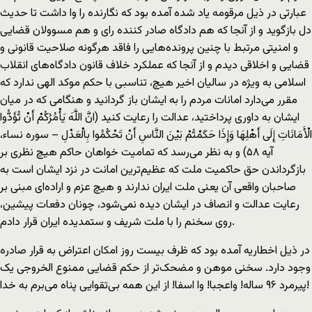
عبارتی در ذیل مرقومه یاد شده آمده بود که نگارنده را وا داشت تا حدیث
دل بازگوید و از آنجا که هم دادگاه صادر کننده رای و هم مسوولان قضایی
و امنیتی مرتبط با چنین پرونده‌هایی را فاقد هرگونه صلاحیت قانونی و
قضایی و اخلاقی دیدم و از آنجا که عملکرد خلاف قانون دادگاه‌های انقلاب
اسلامی به ویژه در سالیان اخیر هیچ، تناسبی با حکم موکد الهی ندارد که
مقرر می‌دارد امانات مردم را به ایشان باز گردانید و هنگامی که در میان
ایشان به داوری پرداختید، عدالت را رعایت کنید (انَّ اللَّهَ یَأْمُرُکُمْ أَنْ تُؤَدُّوا
الْأَمَانَاتِ إِلَى أَهْلِهَا وَإِذَا حَکَمْتُمْ بَیْنَ النَّاسِ أَنْ تَحْکُمُوا بِالْعَدْلِ – سوره نساء،
آیه ۵۸) و به نظر می‌رسد که تمامیت خواهان حاکم هیچ نظری بر
بازگرداندن حق حاکمیت ملت که عظیم‌ترین امانت در نزد ایشان است به
صاحبان واقعی آن یعنی ملت ایران ندارند و هیچ عزم و اراده‌ای مبنی بر
رعایت عدالت و انصاف در ایشان دیده نمی‌شود، چونان دفعات پیشین،
روی سخنم را با ملت شریف و ستمدیده ایران قرار دادم.
در ذیل اخطاریه آمده بود که ظرف بیست روز امکان اعتراض به قرار صادره
وجود دارد. سخنی موهن و مضحک‌تر از حکم قضایی ممنوع الخروجی یک
پیرمرد ۹۶ ساله! واعجبا! وا اسفا! از این همه بی‌تقوایی پناه می‌برم به خدا!