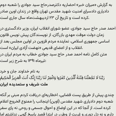
به گزارش «میزان خبر» احضاریه دکترصدرحاج سید جوادی را شعبه دوم
دادیاری دادسرای امنیت شهید مقدس تهران واقع در زندان اوین صادر
کرده است و تاریخ آن ۲۳ اردیبهشت‌ماه سال جاری است.
احمد صدر حاج سید جوادی، عضو شورای انقلاب ایران، وزیر دادگستری در
زمان دولت موقت مهدی بازرگان، از نویسندگان پیش نویس قانون
اساسی جمهوری اسلامی، نماینده مردم قزوین در اولین مجلس بعد از
انقلاب و از اعضای قدیمی «نهضت آزادی ایران» است.
متن کامل نامه احمد صدر حاج سید جوادی خطاب به مردم ایران در
تیرماه ۱۳۹۱ به شرح زیر است:
به نام خداوند جان و خرد
رَبَّنَا لَا تَجْعَلْنَا فِتْنَةً لِّلَّذِینَ کَفَرُوا وَاغْفِرْ لَنَا رَبَّنَا إِنَّکَ أَنتَ الْعَزِیزُ الْحَکِیمُ
ملت شریف و ستمدیده ایران
چندی پیش از طریق پست قضایی، اخطاریه‌ای دریافت کردم مبنی بر آنکه
شعبه دوم دادیاری شهید مقدس (اوین) اینجانب را ممنوع الخروج اعلام
کرده است. از آنجا که در این اوضاع و احوال جسمی و روحی نه پای سفر
دارم و نه دل دوری و غربت از وطن، در ابتدا قصد پاسخ گویی نداشتم اما