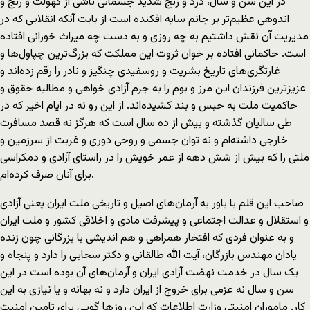
در این سن و سال، درد و رنج شدید جسمانی ناشی از کهولت و رنج و
اندوهی عظیم‌تر بر جانم سایه افکنده است از بابت آنکه انقلابی که در
مدیریت آن نقش داشتیم به چه روزی و به دست چه میراث خورانی افتاده
است. حاکمانی افتاده بر خوان ثروت این مملکت که بزرگ‌ترین چپاول‌ها و
غارتگری‌های تاریخ بشریت و روسفیدی چنگیز و نادر را رقم زده‌اند و
عزیز‌ترین فرزندان این مرز و بوم را به جرم آزادی خواهی و مطالبه حقوق و
حاکمیت ملت به حبس و بند کشیده‌اند. از این رو نه در ایام اخیر که در
طی سالیان گذشته و بیش از ده سال است که هرگز نه قصد مسافرت
خارجی داشته‌ام و نه توان جسمی و روحی دوری و غربت از سرزمین و
ملتی را که بیش از شش دهه از عمر خویش را در راستای آزادی و دمکراسی
برای آنان صرف کرده‌ام.
صاحب این قلم با باور به آرمان‌های اصیل و تاریخی ملت ایران یعنی آزادی
و استقلال و عدالت اجتماعی و پیشرفت مادی و اخلاقی کشور و ملت ایران
و به عنوان فردی که افتخار همراهی و هم اندیشی با بزرگانی چون زنده
یادان مهندس بازرگان، آیت الله طالقانی و دکتر سحابی را دارد و پنجاه و
یک سال در خدمت نهضت آزادی ایران و آرمان‌های آن بوده است در این
سن و سال نه عزمی برای خروج از ایران دارد و نه بهانه و یا نیازی به این
کار. ماموران امنیتی وزارت اطلاعات که این روز‌ها گویی برای تامین امنیت