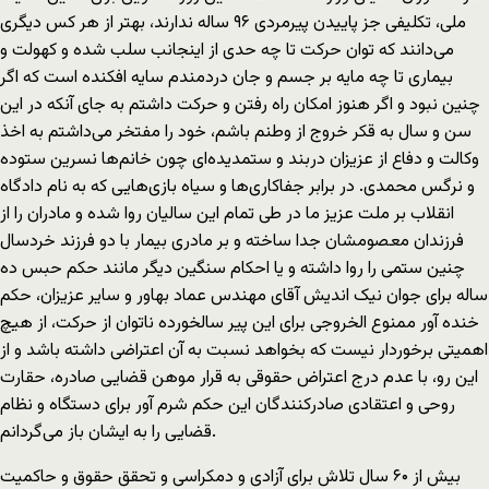
ملی، تکلیفی جز پاییدن پیرمردی ۹۶ ساله ندارند، بهتر از هر کس دیگری
می‌دانند که توان حرکت تا چه حدی از اینجانب سلب شده و کهولت و
بیماری تا چه مایه بر جسم و جان دردمندم سایه افکنده است که اگر
چنین نبود و اگر هنوز امکان راه رفتن و حرکت داشتم به جای آنکه در این
سن و سال به قکر خروج از وطنم باشم، خود را مفتخر می‌داشتم به اخذ
وکالت و دفاع از عزیزان دربند و ستمدیده‌ای چون خانم‌ها نسرین ستوده
و نرگس محمدی. در برابر جفاکاری‌ها و سیاه بازی‌هایی که به نام دادگاه
انقلاب بر ملت عزیز ما در طی تمام این سالیان روا شده و مادران را از
فرزندان معصومشان جدا ساخته و بر مادری بیمار با دو فرزند خردسال
چنین ستمی را روا داشته و یا احکام سنگین دیگر مانند حکم حبس ده
ساله برای جوان نیک اندیش آقای مهندس عماد بهاور و سایر عزیزان، حکم
خنده آور ممنوع الخروجی برای این پیر سالخورده ناتوان از حرکت، از هیچ
اهمیتی برخوردار نیست که بخواهد نسبت به آن اعتراضی داشته باشد و از
این رو، با عدم درج اعتراض حقوقی به قرار موهن قضایی صادره، حقارت
روحی و اعتقادی صادرکنندگان این حکم شرم آور برای دستگاه و نظام
قضایی را به ایشان باز می‌گردانم.
بیش از ۶۰ سال تلاش برای آزادی و دمکراسی و تحقق حقوق و حاکمیت