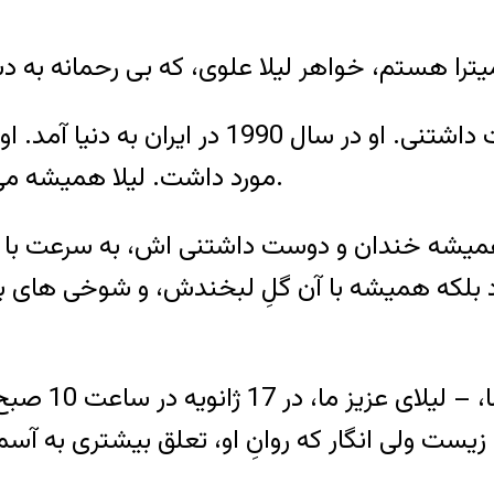
لیلا دختری بود بسیار شاد و خنده رو و دوست دا
مورد داشت. لیلا همیشه می گفت: اردیبهشتی ها جای شان در بهشت است.
ه ی همیشه خندان و دوست داشتنی اش، به سرعت 
اد بلکه همیشه با آن گلِ لبخندش، و شوخی های 
آن فرشته زیبا
 زیست ولی انگار که روانِ او، تعلق بیشتری به آس