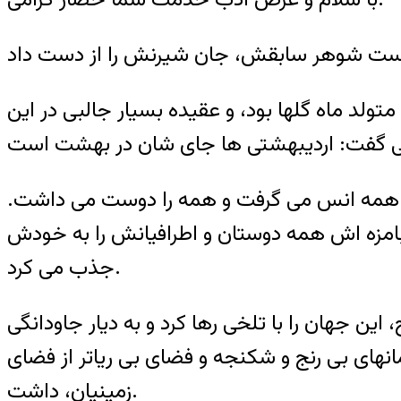
شتنی. او در سال 1990 در ایران به دنیا آمد. او متولد ماه گلها بود، و عقیده بسیار جالبی در این
با همه انس می گرفت و همه را دوست می داشت.
بامزه اش همه دوستان و اطرافیانش را به خودش
جذب می کرد.
ی ما، آن غنچه تازه شکفته ما، – لیلای عزیز ما، در 17 ژانویه در ساعت 10 صبح، این جهان را با تلخی رها کرد و به دیار جاودانگی
مانهای بی رنج و شکنجه و فضای بی ریاتر از فضای
زمینیان، داشت.