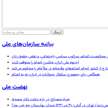
بیانیه سازمان‌های ملی
– در محکومیت اعدام، سرکوب سیاسی–اجتماعی، و نقض حقوق زنان
جبهه ملی ایران: ماشین اعدام را متوقف کنید!
رج از کشور انجام اعدام‌های وقیحانه در ملأِعام را محکوم می‌کند
همگامی برای جمهوری سکولار دموکرات در ایران: نه به اعدام
نهضت ملی
ضیاء مصباح: در باره دولت دکتر مصدق
 ۱۳۳۱ میدان بهارستان چه خبر بود؟