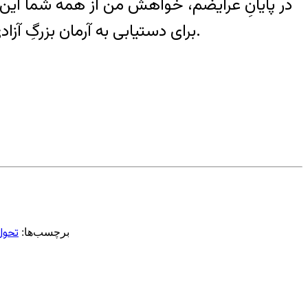
در پایانِ عرایضم، خواهش من از همه شما این 
برای دستیابی به آرمان بزرگِ آزادی زنان، از بند استثمارِ مردانی که، با باورهای نامقدس خویش، جان زنان شان را آزار داده و می دهند.
تحول
برچسب‌ها: