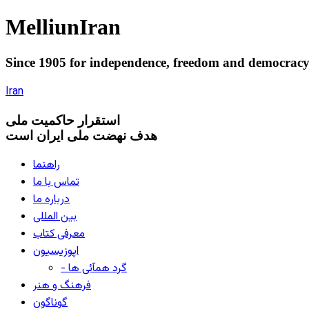
Melliun
Iran
Since 1905 for
independence
,
freedom
and
democrac
Iran
استقرار
حاکميت ملی
هدف نهضت ملی ایران است
راهنما
تماس با ما
درباره ما
بین المللی
معرفی کتاب
اپوزیسیون
- گرد همآئی ها
فرهنگ و هنر
گوناگون