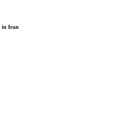
y
in
Iran