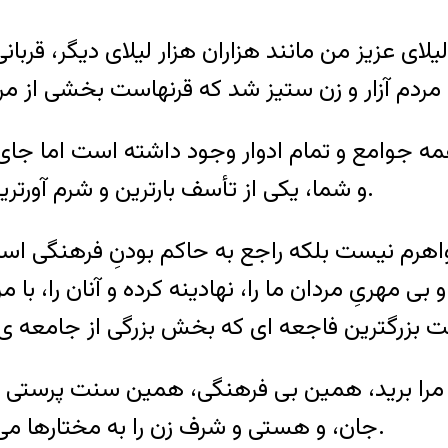
لیلای عزیز من مانند هزاران هزار لیلای دیگر، ق
همه جوامع و تمام ادوار وجود داشته است اما جا
و شما، یکی از تأسف بارترین و شرم آورترین شرایط زیستِ زنانِ امروز جهان به شمار می آید.
هرم نیست بلکه راجع به حاکم بودنِ فرهنگی است
ریِ مردان ما را، نهادینه کرده و آنان را، با مرگ
ی مرا برید، همین بی فرهنگی، همین سنت پرستی ه
جان، و هستی و شرف زن را به مختارها می سپارد، تا هرچه می خواهند با لیلاهای ما بکنند.