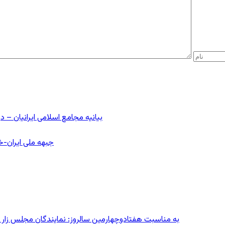
بیانیه مجامع اسلامی ایرانیان 
جبهه ملی ایران-خا
به مناسبت هفتادوچهارمین سالروز: نمایندگان مجلس زار می‌زدند/ تهران در آتش؛ ۳۰ تیر