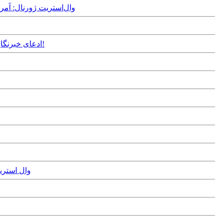
Thursday, 25th January, 2024
Wednesday, 4th October, 2023 - ادعای خبرنگار وال استریت ژورنال: بازرسی که وجود ذرات اورانیوم ۸۳ درصد را در ایران گزارش کرده، روس بود!
bruary, 2021