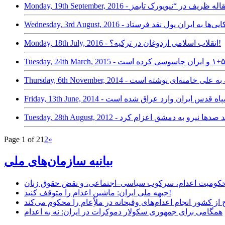
زادی آمریکایی‌ها به ایران پول نقد فرستاد
Monday, 18th July, 2016 - انقلاب اسلامی اردوغان در ترکیه؟!
ه‌ای محرمانه به علی خامنه‌ای نوشته است
استریت ژورنال: سپاه قدس ایران وارد عراق شده است
نگونی اسد صدها نیرو به دمشق اعزام کرد
Page 1 of 2
1
2
»
بیانیه سازمان‌های ملی
ر محکومیت اعدام، سرکوب سیاسی–اجتماعی، و نقض حقوق زنان
جبهه ملی ایران: ماشین اعدام را متوقف کنید!
از کشور انجام اعدام‌های وقیحانه در ملأِعام را محکوم می‌کند
همگامی برای جمهوری سکولار دموکرات در ایران: نه به اعدام