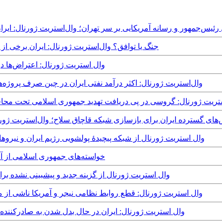
Thursday, 23rd Apr - جنجال رئیس‌جمهور و رسانه آمریکایی بر سر تهران؛ وال‌استریت ژو
Thursday, 29th January, 2026 - جنگ یا توافق؟ وال‌استریت ژورنال: 
Saturday, 3rd January, 2026 - وال استریت ژورن
Monday, 6th October, 2025 - وال‌استریت ژورنال: اکثر درآمد نفتی ایران در چین ص
Wednesday, 27th Augus - وال‌استریت ژورنال: گروسی در پی دریافت تهدید جمهوری اسلام
Sunday, 20th July, - تلاش‌های گسترده ایران برای بازسازی شبکه قاچاق سلاح؛ وال‌است
Monday, 2nd June, 2025 - وال استریت ژورنال از شبکه پیچیدۀ پولشویی رژیم ایرا
Sunday, 13th April, 2025 - خواسته‌های جمهور
Wednesday, 22nd May, 2024 - وال استریت ژورنال از گزینه جدید و پیشب
Monday, 18th March, 2024 - وال استریت ژورنال: قطع روابط نظامی نیجر و آمریک
Saturday, 17th February, 2024 - وال استریت ژورنال: ایران در حال بدل شدن ب