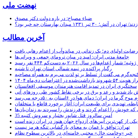
نهضت ملی
ضیاء مصباح: در باره دولت دکتر مصدق
۱ میدان بهارستان چه خبر بود؟
آخرین مطالب
رضایت اولیای دم؛ یک زندانی در میاندوآب از اعدام رهایی یافت
جامعهٔ مدنی ایران: امید در میان ترومای جمعی و ویرانی‌ها
رگبار پراکنده در نیمه شمالی استان تهران تا شنبه
جه‌گرم می‌گفت از تسلط بر تو لذت می‌برم به همراه مصاحبه
ده در اعتراضات دی‌ماه ۱۴۰۴
سختگیری ایران در تمدید اقامت هنرمندان موسیقی افغانستان
 باد شدید و رعد و برق در برخی نقاط کشور طی روزهای آتی
موج گرما در ایران؛ دمای هوا در ۶استان به ۵۰درجه می‌رسد
بطه، تهدیدی برای طبیعت ایران/ آغاز برخورد قاطع با متخلفان
ی که خودش را اعدام کردند و فرزندش را سپردند به زندان‌بان‌ها
35 امین سالروز قتل شاپور بختیار و سروش کتیبه
یکی از کهن‌ترین آیین‌های ازدواج جهان هنوز در ایران زنده است
تهران: توافق با عمان به معنای بازگشایی تنگه هرمز نیست
خبر «وخامت حال» مجتبی خامنه‌ای در بالاترین سطوح نظام