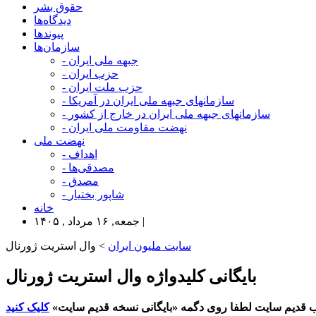
حقوق بشر
دیدگاه‌ها
پیوندها
سازمان‌ها
- جبهه ملی ایران
- حزب ایران
- حزب ملت ایران
- سازمانهای جبهه ملی ایران در آمریکا
- سازمانهای جبهه ملی ایران در خارج از کشور
- نهضت مقاومت ملی ایران
نهضت ملی
- اهداف
- مصدقی‌ها
- مصدق
- شاپور بختیار
خانه
جمعه, ۱۶ مرداد , ۱۴۰۵ |
سایت ملیون ایران
> وال استریت ژورنال
بایگانی کلیدواژه وال استریت ژورنال
 قدیم سایت لطفا روی دگمه «بایگانی نسخه قدیم سایت»
کلیک کنید