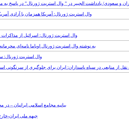
Wednesday, 3rd August, 2016 - وال استریت ژورنال: آمریکا همزمان با آ
Tuesday, 24th March, 2015 - وال استریت ژورنال: اسرائیل از مذاکرات ۵+۱ و ایران جاسوسی کرده است
Thursday, 6th November, 2014 - به نوشته وال استريت ژورنال اوباما نام
Friday, 13th June, 2014 - وال 
ه وال استریت ژورنال به نقل از منابعی در سپاه پاسداران: ایران برای جلوگیری از سر
بیانیه مجامع اسلامی ایرانیان – د
جبهه ملی ایران-خارج 