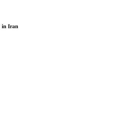
y
in
Iran