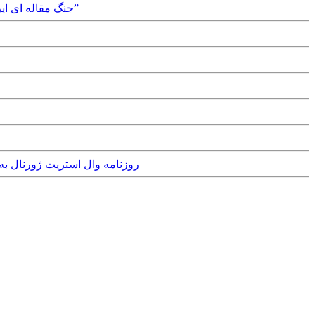
Monday, 19th September, 2016 - جنگ مقاله ای ایران و سعودی/ یادداشت الجبیر در ” وال استریت ژورنال” در پاسخ به مقاله ظریف در “نیویورک تایمز”
Tuesday, 28th August, 2012 - روزنام