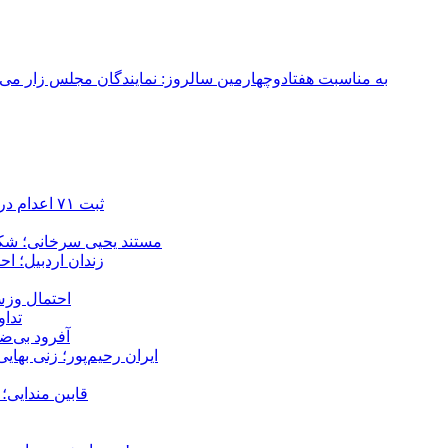
به مناسبت هفتادوچهارمین سالروز: نمایندگان مجلس زار می‌زدند/ تهران در آتش؛ ۳۰ تیر ۳۳۱
ثبت ۷۱ اعدام در ژوئیه؛ شمار اعدام‌ها در سال ۲۰۲۶ به دست‌کم ۴۴۴ نفر رسید
مستند یحیی سرخانی؛ شکن
زندان اردبیل؛ احراز هویت ۵۴ شهروند بازداشت‌ش
احتمال وزش
تداوم 
آفرود بی‌ضا
ایران رحیم‌پور؛ زنی بهای
قابین مندایی؛ 