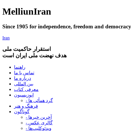
Melliun
Iran
Since 1905 for
independence
,
freedom
and
democrac
Iran
استقرار
حاکميت ملی
هدف نهضت ملی ایران است
راهنما
تماس با ما
درباره ما
بین المللی
معرفی کتاب
اپوزیسیون
- گرد همآئی ها
فرهنگ و هنر
گوناگون
- آخرین خبرها
- گالری عکس
- ویدئوکلیپ‌ها