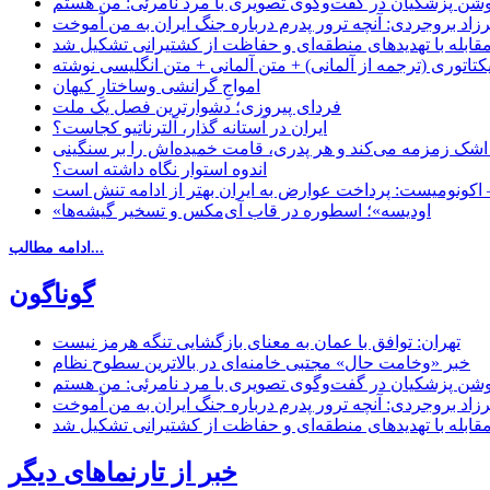
زاد بروجردی: آنچه ترور پدرم درباره جنگ ایران به من آموخت
مقابله با تهدیدهای منطقه‌ای و حفاظت از کشتیرانی تشکیل شد
یکتاتوری (ترجمه از آلمانی) + متن آلمانی + متن انگلیسی نوشته
‌امواجِ گرانشی وساختارِ کیهان
فردای پیروزی؛ دشوارترین فصل یک ملت
ایران در آستانه گذار، آلترناتیو کجاست؟
 اشک زمزمه می‌کند و هر پدری، قامت خمیده‌اش را بر سنگینی
اندوه استوار نگاه داشته است؟
 اکونومیست: پرداخت عوارض به ایران بهتر از ادامه تنش است
«اودیسه»؛ اسطوره در قاب آی‌مکس و تسخیر گیشه‌ها
ادامه مطالب...
گوناگون
تهران: توافق با عمان به معنای بازگشایی تنگه هرمز نیست
خبر «وخامت حال» مجتبی خامنه‌ای در بالاترین سطوح نظام
زاد بروجردی: آنچه ترور پدرم درباره جنگ ایران به من آموخت
مقابله با تهدیدهای منطقه‌ای و حفاظت از کشتیرانی تشکیل شد
خبر از تارنماهای دیگر