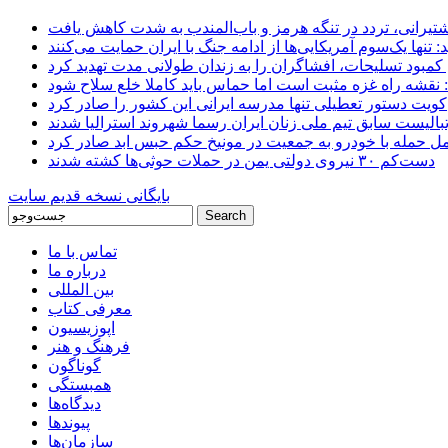
 کشتیرانی، تردد در تنگه هرمز و باب‌المندب به شدت کاهش یافت
تنها یک‌سوم آمریکایی‌ها از ادامه جنگ با ایران حمایت می‌کنند
کمبود تسلیحات، افشاگران را به زندان طولانی مدت تهدید کرد
 نقشه راه غزه مثبت است اما حماس باید کاملا خلع سلاح شود
کویت دستور تعطیلی تنها مدرسه ایرانی این کشور را صادر کرد
بالیست سابق تیم ملی زنان ایران رسما شهروند استرالیا شدند
مل حمله با خودرو به جمعیت در مونیخ حکم حبس ابد صادر کرد
دست‌کم ۳۰ نیروی دولتی یمن در حملات حوثی‌ها کشته شدند
بایگانی نسخه قدیم سایت
تماس با ما
درباره ما
بین المللی
معرفی کتاب
اپوزیسیون
فرهنگ و هنر
گوناگون
همبستگی
دیدگاه‌ها
پیوندها
سازمان‌ها